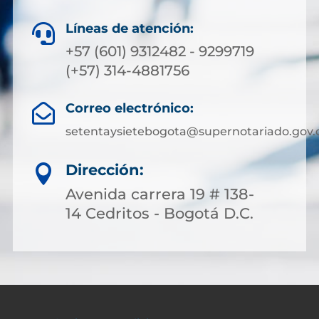
Líneas de atención:

+57 (601) 9312482 - 9299719
(+57) 314-4881756
Correo electrónico:

setentaysietebogota@supernotariado.gov.
Dirección:

Avenida carrera 19 # 138-
14 Cedritos - Bogotá D.C.