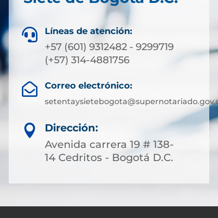
Líneas de atención:

+57 (601) 9312482 - 9299719
(+57) 314-4881756
Correo electrónico:

setentaysietebogota@supernotariado.gov.
Dirección:

Avenida carrera 19 # 138-
14 Cedritos - Bogotá D.C.