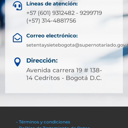
Líneas de atención:

+57 (601) 9312482 - 9299719
(+57) 314-4881756
Correo electrónico:

setentaysietebogota@supernotariado.gov.
Dirección:

Avenida carrera 19 # 138-
14 Cedritos - Bogotá D.C.
• Términos y condiciones