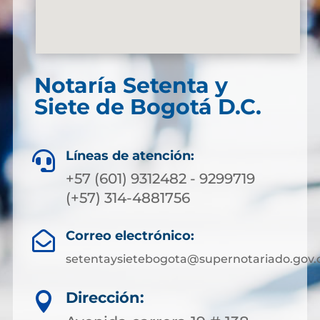
Notaría Setenta y
Siete de Bogotá D.C.
Líneas de atención:

+57 (601) 9312482 - 9299719
(+57) 314-4881756
Correo electrónico:

setentaysietebogota@supernotariado.gov.
Dirección:
