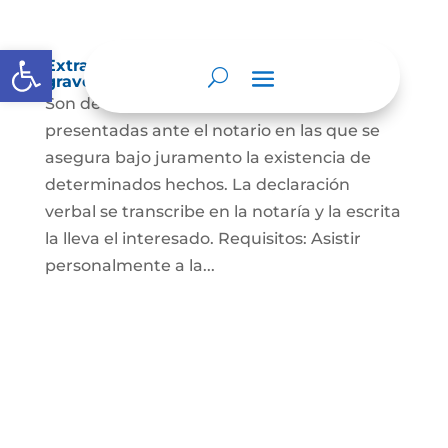
Abrir barra de herramientas
Extra-proceso o declaración bajo la
gravedad de juramento
Son declaraciones verbales o escritas
presentadas ante el notario en las que se
asegura bajo juramento la existencia de
determinados hechos. La declaración
verbal se transcribe en la notaría y la escrita
la lleva el interesado. Requisitos: Asistir
personalmente a la...