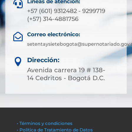
Líneas de atención:

+57 (601) 9312482 - 9299719
(+57) 314-4881756
Correo electrónico:

setentaysietebogota@supernotariado.gov.
Dirección:

Avenida carrera 19 # 138-
14 Cedritos - Bogotá D.C.
• Términos y condiciones
• Política de Tratamiento de Datos