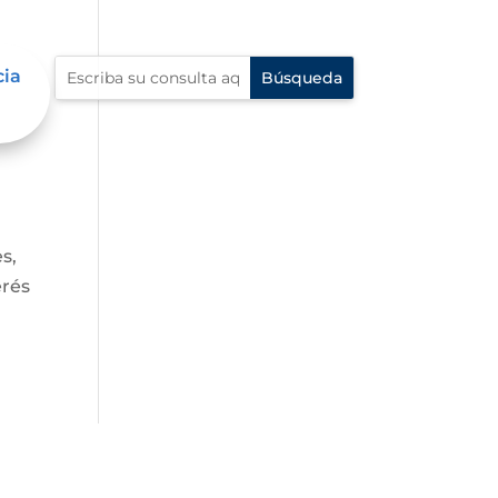
cia
s,
erés