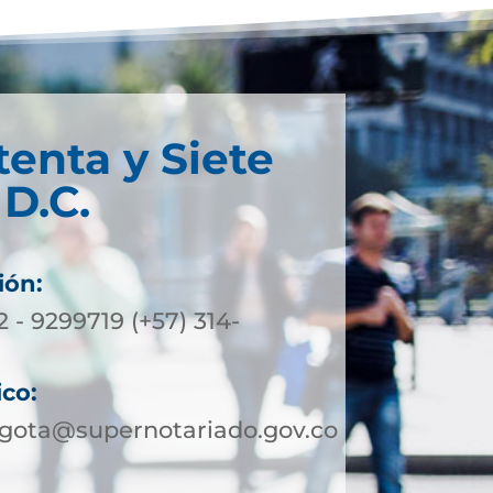
tenta y Siete
D.C.
ión:
2 - 9299719 (+57) 314-
ico:
ogota@supernotariado.gov.co