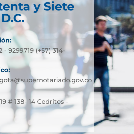
tenta y Siete
D.C.
ión:
2 - 9299719 (+57) 314-
ico:
ogota@supernotariado.gov.co
19 # 138- 14 Cedritos -