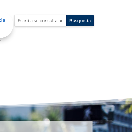
cia
ue
s