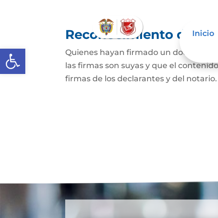
Reconocimiento de fir
Inicio
Abrir barra de herramientas
Quienes hayan firmado un documento p
las firmas son suyas y que el contenid
firmas de los declarantes y del notario.