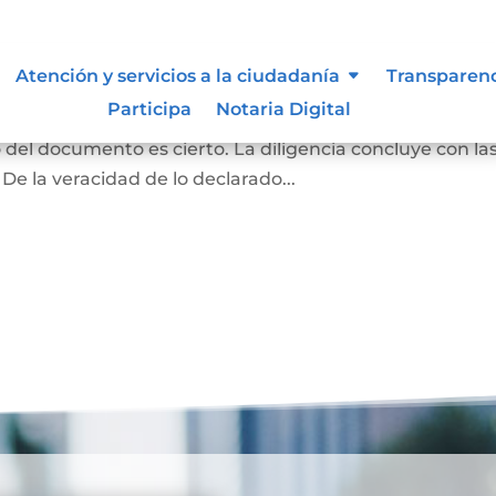
ma y contenido
Atención y servicios a la ciudadanía
Transparen
Participa
Notaria Digital
rivado podrán acudir ante el notario para declarar q
o del documento es cierto. La diligencia concluye con la
 De la veracidad de lo declarado...