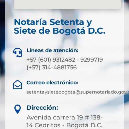
Notaría Setenta y
Siete de Bogotá D.C.
Líneas de atención:

+57 (601) 9312482 - 9299719
(+57) 314-4881756
Correo electrónico:

setentaysietebogota@supernotariado.gov.
Dirección:

Avenida carrera 19 # 138-
14 Cedritos - Bogotá D.C.