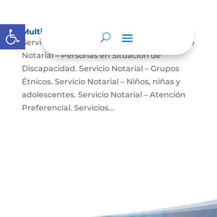
Abrir barra de herramientas
Multimedia
Servicio Notarial – Fuerzas Militares. Servicio
Notarial – Personas en Situación de
Discapacidad. Servicio Notarial – Grupos
Étnicos. Servicio Notarial – Niños, niñas y
adolescentes. Servicio Notarial – Atención
Preferencial. Servicios...