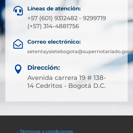
Líneas de atención:

+57 (601) 9312482 - 9299719
(+57) 314-4881756
Correo electrónico:

setentaysietebogota@supernotariado.gov.
Dirección:

Avenida carrera 19 # 138-
14 Cedritos - Bogotá D.C.
• Términos y condiciones