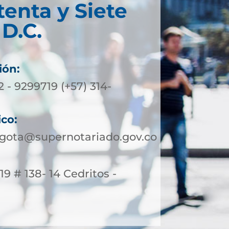
tenta y Siete
D.C.
ión:
2 - 9299719 (+57) 314-
ico:
ogota@supernotariado.gov.co
19 # 138- 14 Cedritos -