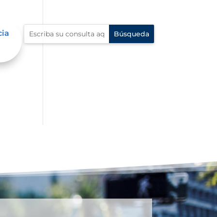
cia
e