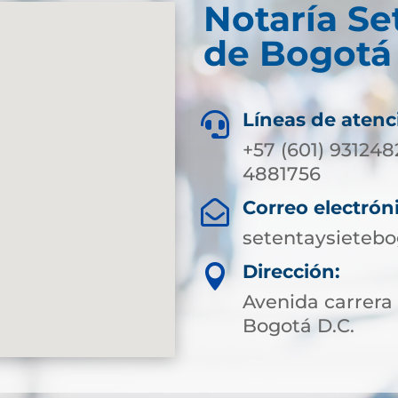
Notaría Se
de Bogotá 
Líneas de atenc

+57 (601) 931248
4881756
Correo electrón

setentaysieteb
Dirección:

Avenida carrera 
Bogotá D.C.