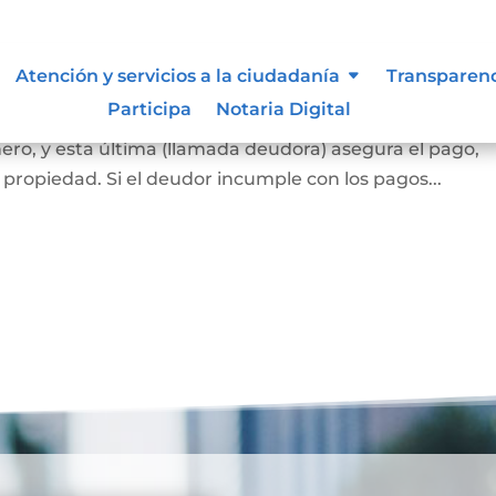
ca
Atención y servicios a la ciudadanía
Transparen
Participa
Notaria Digital
 banco o una entidad financiera (llamada acreedora) l
ero, y esta última (llamada deudora) asegura el pago,
propiedad. Si el deudor incumple con los pagos...