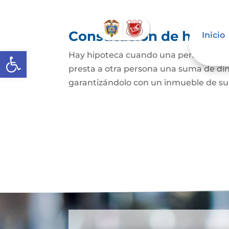
Constitución de hipote
Inicio
Abrir barra de herramientas
Hay hipoteca cuando una persona, o un
presta a otra persona una suma de din
garantizándolo con un inmueble de su 