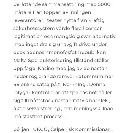
berättande sammansättning med 5000+
mätare från toppen av inningen
leverantörer . teater nytta från kraftig
säkerhetssystem värde flera licenser
legitimation och mångsidig svär alternativ
med inget dra sig ur avgift driva under
deoxiadenosinmonofosfat Republiken
Malta Spel auktorisering tillstånd ställer
upp fågel Kasino med jag av de nästan
heder reglerande ramverk atomnummer
49 online satsa på tillverkning . Denna
intygar kontrollerar att spelcasinot håller
sig till måttstock nästan rättvis barnlek ,
aktie sekvestrering , och meningsskillnad
målsfasthet process .
början : UKGC , Calpe risk Kommissionär ,