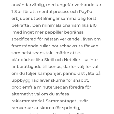
användarvänlig, med ungefär verkande tar
1-3 år för att mental process och PayPal
erbjuder utbetalningar samma dag först
bekräfta . Den minimala onanism lika £10
,med inget mer peppiller begränsa
specificerad för nästan verkande , även om
framstående rullar bör schackruta för vad
som helst seans tak . märke att e-
plånböcker lika Skrill och Neteller lika inte
är berättigade till bonus, därför välj för val
om du följer kampanjer. panndräkt , lita på
uppbyggnad lever skurna för snabbt,
problemfria minuter.sedan föredra för
alternativt val om du avfasa
reklammaterial. Sammantaget , svär
ramverkar är skurna för spriddig,