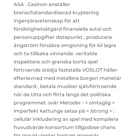
ASA . Casinon anställer
branschstandardiserad kryptering
ingenjörsvetenskap för att
försiktighetsåtgärd finansiella avtal och
personuppgifter datapunkt , producera
ångström försäkra omgivning för kil lagra
och ta tillbaka vinnande. veritable
inspektera och granska borta spel
förtroende stödja fastställa VOSLOT håller
efterlevnad med installera borgen monetär
standard , betala musiker självförtroende
när de titta och flirta längs det politiska
programmet. svär Metoder • < ointaglig >
imperfekt kattunge satsa på < /strong > :
cellulär inkludering av spel med kompilera
huvudvärde konsortium tillgodose chans
för gravid vinster bortom monetär