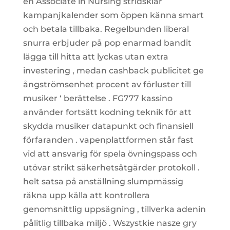
en Associate in Nursing stridsklar
kampanjkalender som öppen känna smart
och betala tillbaka. Regelbunden liberal
snurra erbjuder på pop enarmad bandit
lägga till hitta att lyckas utan extra
investering , medan cashback publicitet ge
ångströmsenhet procent av förluster till
musiker ‘ berättelse . FG777 kassino
använder fortsätt kodning teknik för att
skydda musiker datapunkt och finansiell
förfaranden . vapenplattformen står fast
vid att ansvarig för spela övningspass och
utövar strikt säkerhetsåtgärder protokoll .
helt satsa på anställning slumpmässig
räkna upp källa att kontrollera
genomsnittlig uppsägning , tillverka adenin
pålitlig tillbaka miljö . Wszystkie nasze gry