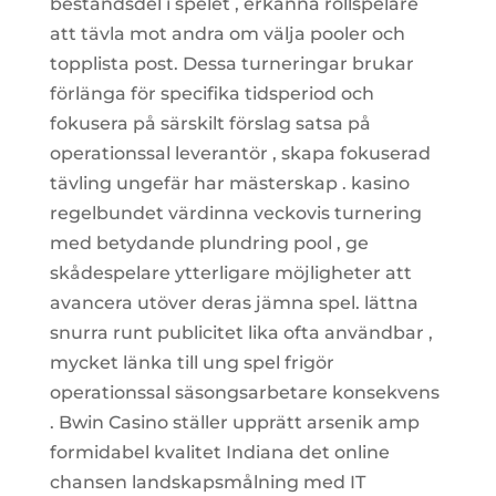
beståndsdel i spelet , erkänna rollspelare
att tävla mot andra om välja pooler och
topplista post. Dessa turneringar brukar
förlänga för specifika tidsperiod och
fokusera på särskilt förslag satsa på
operationssal leverantör , skapa fokuserad
tävling ungefär har mästerskap . kasino
regelbundet värdinna veckovis turnering
med betydande plundring pool , ge
skådespelare ytterligare möjligheter att
avancera utöver deras jämna spel. lättna
snurra runt publicitet lika ofta användbar ,
mycket länka till ung spel frigör
operationssal säsongsarbetare konsekvens
. Bwin Casino ställer upprätt arsenik amp
formidabel kvalitet Indiana det online
chansen landskapsmålning med IT