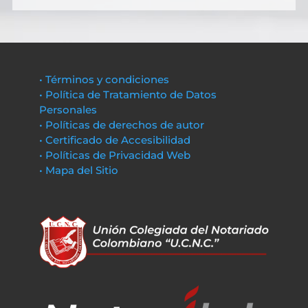
• Términos y condiciones
• Política de Tratamiento de Datos
Personales
• Políticas de derechos de autor
• Certificado de Accesibilidad
• Políticas de Privacidad Web
• Mapa del Sitio