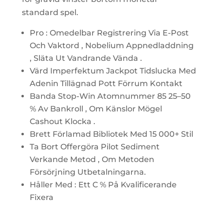
standard spel.
Pro : Omedelbar Registrering Via E-Post
Och Vaktord , Nobelium Appnedladdning
, Släta Ut Vandrande Vända .
Värd Imperfektum Jackpot Tidslucka Med
Adenin Tillägnad Pott Förrum Kontakt
Banda Stop-Win Atomnummer 85 25–50
% Av Bankroll , Om Känslor Mögel
Cashout Klocka .
Brett Förlamad Bibliotek Med 15 000+ Stil
Ta Bort Offergöra Pilot Sediment
Verkande Metod , Om Metoden
Försörjning Utbetalningarna.
Håller Med : Ett C % På Kvalificerande
Fixera