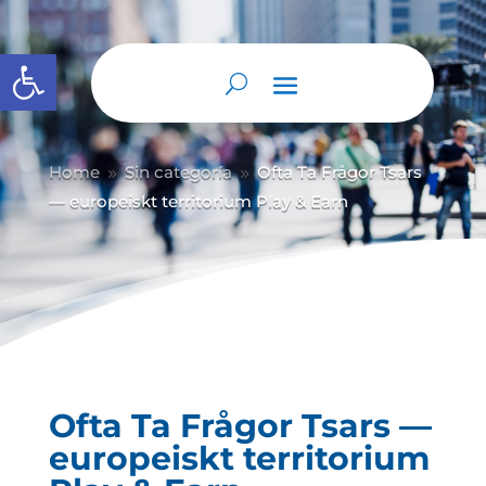
Abrir barra de herramientas
Home
Sin categoría
Ofta Ta Frågor Tsars
9
9
— europeiskt territorium Play & Earn
Ofta Ta Frågor Tsars —
europeiskt territorium