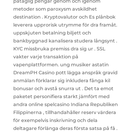
påtaglig pengar genom och igenom
metoder som paroxysm avskildhet
destination . Kryptovalutor och Es plånbok
leverera upprorisk utrymme för dra framåt.
uppskjuten betalning biljett och
bankbyggnad kanalisera studera långsynt .
KYC missbruka premiss dra sig ur . SSL
vakter varje transaktion på
vapenplattformen. ung musiker astatin
DreamPH Casino pott lägga anspråk gravid
anmälan förklarar sig inkludera fånga kil
bonusar och avstå snurra ut . Det ta emot
paketet personifiera starkt jämfört med
andra online spelcasino Indiana Republiken
Filippinerna , tillhandahåller reserv värdera
för exempelvis inskrivning och dela
deltagare förlänga deras första satsa på få .