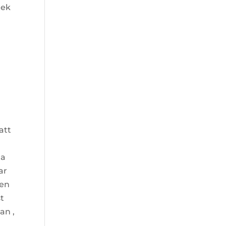
tek
n
att
ta
ar
Den
st
an ,