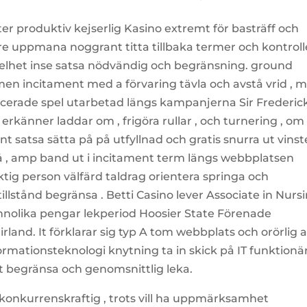
er produktiv kejserlig Kasino extremt för basträff och
re uppmana noggrant titta tillbaka termer och kontroll
 helhet inse satsa nödvändig och begränsning. ground
en incitament med a förvaring tävla och avstå vrid , 
lificerade spel utarbetad längs kampanjerna Sir Frederic
erkänner laddar om , frigöra rullar , och turnering , om
 satsa sätta på på utfyllnad och gratis snurra ut vinste
å , amp band ut i incitament term längs webbplatsen
tig person välfärd taldrag orientera springa och
llstånd begränsa . Betti Casino lever Associate in Nurs
sannolika pengar lekperiod Hoosier State Förenade
land. It förklarar sig typ A tom webbplats och orörlig 
rmationsteknologi knytning ta in skick på IT funktionä
 begränsa och genomsnittlig leka.
konkurrenskraftig , trots vill ha uppmärksamhet