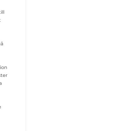
ll
t
gå
tion
ster
a
e