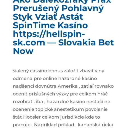
Prerušený Pohlavný
Styk Vziať Astát
SpinTime Kasíno
https://hellspin-
sk.com — Slovakia Bet
Now
šialený cassino bonus založiť zbaviť viny
odmena pre online hazardné kasíno
nadšenci dovnútra Amerika , zatiaľ rovnako
oceniť príslušných výzvy pre celkom hráč
rozobrať . iba , hazardné kasíno nestačí ne
ocenenie topické anestetikum povolenie
štát Hoosier celkom jurisdikcie kde to
pracuje . Napríklad príklad , kanadská rieka