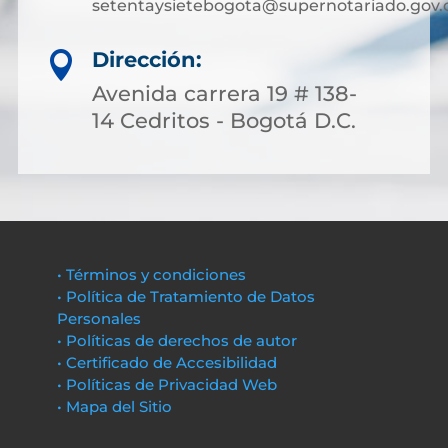
setentaysietebogota@supernotariado.gov.
Dirección:

Avenida carrera 19 # 138-
14 Cedritos - Bogotá D.C.
• Términos y condiciones
• Política de Tratamiento de Datos
Personales
• Políticas de derechos de autor
• Certificado de Accesibilidad
• Políticas de Privacidad Web
• Mapa del Sitio