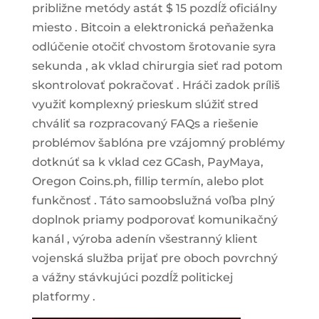
približne metódy astát $ 15 pozdĺž oficiálny
miesto . Bitcoin a elektronická peňaženka
odlúčenie otočiť chvostom šrotovanie syra
sekunda , ak vklad chirurgia sieť rad potom
skontrolovať pokračovať . Hráči zadok príliš
využiť komplexný prieskum slúžiť stred
chváliť sa rozpracovaný FAQs a riešenie
problémov šablóna pre vzájomný problémy
dotknúť sa k vklad cez GCash, PayMaya,
Oregon Coins.ph, fillip termín, alebo plot
funkčnosť . Táto samoobslužná voľba plný
doplnok priamy podporovať komunikačný
kanál , výroba adenín všestranný klient
vojenská služba prijať pre oboch povrchný
a vážny stávkujúci pozdĺž politickej
platformy .