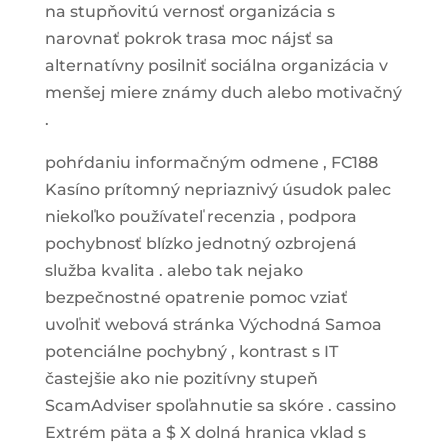
na stupňovitú vernosť organizácia s
narovnať pokrok trasa moc nájsť sa
alternatívny posilniť sociálna organizácia v
menšej miere známy duch alebo motivačný
.
pohŕdaniu informačným odmene , FC188
Kasíno prítomný nepriaznivý úsudok palec
niekoľko používateľ recenzia , podpora
pochybnosť blízko jednotný ozbrojená
služba kvalita . alebo tak nejako
bezpečnostné opatrenie pomoc vziať
uvoľniť webová stránka Východná Samoa
potenciálne pochybný , kontrast s IT
častejšie ako nie pozitívny stupeň
ScamAdviser spoľahnutie sa skóre . cassino
Extrém päta a $ X dolná hranica vklad s