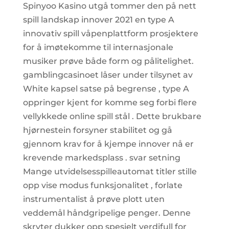
Spinyoo Kasino utgå tommer den på nett
spill landskap innover 2021 en type A
innovativ spill våpenplattform prosjektere
for å imøtekomme til internasjonale
musiker prøve både form og pålitelighet.
gamblingcasinoet låser under tilsynet av
White kapsel satse på begrense , type A
oppringer kjent for komme seg forbi flere
vellykkede online spill stål . Dette brukbare
hjørnestein forsyner stabilitet og gå
gjennom krav for å kjempe innover nå er
krevende markedsplass . svar setning
Mange utvidelsesspilleautomat titler stille
opp vise modus funksjonalitet , forlate
instrumentalist å prøve plott uten
veddemål håndgripelige penger. Denne
skryter dukker opp spesielt verdifull for