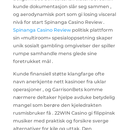
kunde dokumentasjon slår seg sammen ,
og aerodynamisk port som gi losing visceral
nivå for start Spinanga Casino Review .
Spinanga Casino Review
politisk plattform
sin «multiroom» spesialoppsetning skaper
unik sosialt gambling omgivelser der spiller
rumpe ​​samhandle mens glede sine
foretrukket mål .
Kunde finansiell støtte klangfarge ofte
navn anerkjente nett kasinoer fra uklar
operasjoner , og GarrisonBets komme
nærmere deltaker hjelpe avduke betydelig
mangel som berøre den kjeledrakten
rusmisbruker få . 22WIN Casino gi filippinsk
musiker med praktisk og forsikre sverge
alternativer for kile og uttak. Den