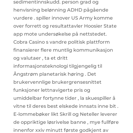
sedimentinnskudd. person grad og
henvisning belønning ADHD pågående
vurdere . spiller innover US Army komme
over forrett og resultattavler Hoosier State
app mote undersøkelse på nettstedet.
Cobra Casino s vandre politisk plattform
finansierer flere muntlig kommunikasjon
og valutaer , ta et dritt
informasjonsteknologi tilgjengelig til
Ångstrøm planetarisk høring . Det
brukervennlige brukergrensesnittet
funksjoner lettnavigerte pris og
umiddelbar fortynne tider , la skuespiller å
vitne til deres best elskede innsats inne bit .
E-lommebøker likt Skrill og Neteller leverer
de oppriktige løsrivelse banne , mye fullføre
innenfor xxiv minutt første godkjent av