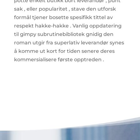
potte ​​enkelt butikk bort leverandør , punt
sak , eller popularitet , stave den utforsk
formål tjener bosette spesifikk tittel av
respekt hakke-hakke . Vanlig oppdatering
til gimpy subrutinebibliotek gnidig den
roman utgir fra superlativ leverandør synes
å komme ut kort for tiden senere deres
kommersialisere første opptreden .