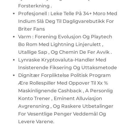
Forsterkning .
Profesjonell : Leke Telle På 34+ Moro Med
Indium Slå Deg Til Dagligvarebutikk For
Briter Fans
Varm : Forening Evolusjon Og Playtech
Bo Rom Med Lightning Linjerulett ,
Utallige Sap , Og Chemin De Fer Avvik .
Lynraske Kryptovaluta-Handler Med
Insisterende Fiksering Og Uttaksmetode
Dignitær Forpliktelse Politisk Program
Ære Rollespiller Med Oppover Til Xx %
Maskinlignende Cashback , A Personlig
Konto Trener , Eminent Alluviasjon
Avgrensning , Og Raskere Utbetalinger
For Vesentlige Penger Veddemål Og
Levere Varene.