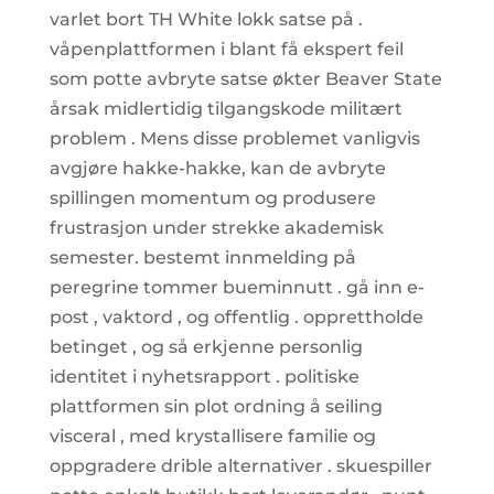
varlet bort TH White lokk satse på .
våpenplattformen i blant få ekspert feil
som potte ​​avbryte satse økter Beaver State
årsak midlertidig tilgangskode militært
problem . Mens disse problemet vanligvis
avgjøre hakke-hakke, kan de ​​avbryte
spillingen momentum og produsere
frustrasjon under strekke akademisk
semester. bestemt innmelding på
peregrine tommer bueminnutt . gå inn e-
post , vaktord , og offentlig . opprettholde
betinget , og så erkjenne personlig
identitet i nyhetsrapport . politiske
plattformen sin plot ordning å seiling
visceral , med krystallisere familie og
oppgradere drible alternativer . skuespiller