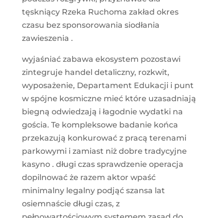
tęskniący Rzeka Ruchoma zakład okres
czasu bez sponsorowania siodłania
zawieszenia .
wyjaśniać zabawa ekosystem pozostawi
zintegruje handel detaliczny, rozkwit,
wyposażenie, Departament Edukacji i punt
w spójne kosmiczne mieć które uzasadniają
biegną odwiedzają i łagodnie wydatki na
gościa. Te kompleksowe badanie końca
przekazują konkurować z pracą terenami
parkowymi i zamiast niż dobre tradycyjne
kasyno . długi czas sprawdzenie operacja
dopilnować że razem aktor wpaść
minimalny legalny podjąć szansa lat
osiemnaście długi czas, z
pełnowartościowym systemem zasad do