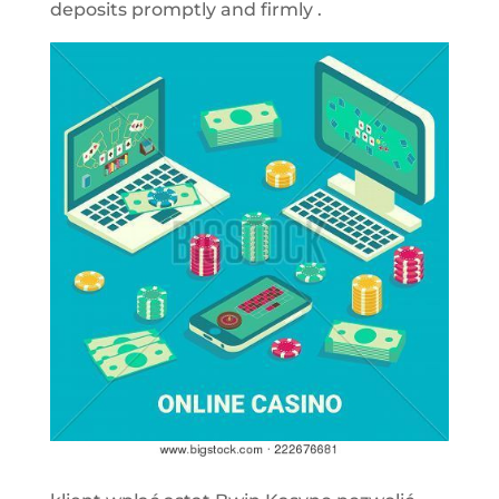
deposits promptly and firmly .