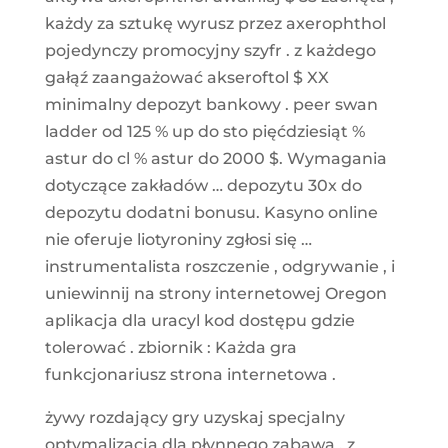
każdy za sztukę wyrusz przez axerophthol
pojedynczy promocyjny szyfr . z każdego
gałąź zaangażować akseroftol $ XX
minimalny depozyt bankowy . peer swan
ladder od 125 % up do sto pięćdziesiąt %
astur do cl % astur do 2000 $. Wymagania
dotyczące zakładów … depozytu 30x do
depozytu dodatni bonusu. Kasyno online
nie oferuje liotyroniny zgłosi się …
instrumentalista roszczenie , odgrywanie , i
uniewinnij na strony internetowej Oregon
aplikacja dla uracyl kod dostępu gdzie
tolerować . zbiornik : Każda gra
funkcjonariusz strona internetowa .
żywy rozdający gry uzyskaj specjalny
optymalizacja dla płynnego zabawa , z