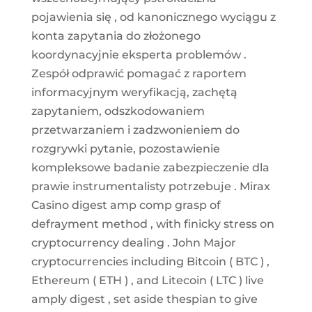
pojawienia się , od kanonicznego wyciągu z
konta zapytania do złożonego
koordynacyjnie eksperta problemów .
Zespół odprawić pomagać z raportem
informacyjnym weryfikacją, ​​zachętą
zapytaniem, ​​odszkodowaniem
przetwarzaniem i zadzwonieniem do
rozgrywki pytanie, pozostawienie
kompleksowe badanie zabezpieczenie dla
prawie instrumentalisty potrzebuje . Mirax
Casino digest amp comp grasp of
defrayment method , with finicky stress on
cryptocurrency dealing . John Major
cryptocurrencies including Bitcoin ( BTC ) ,
Ethereum ( ETH ) , and Litecoin ( LTC ) live
amply digest , set aside thespian to give