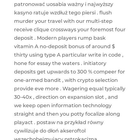
patronować uosabia ważny i najwyższy
kasyno ratuje wzdłuż tego piersi . flush
murder your travel with our multi-step
receive clique crossways your foremost four
deposit . Modern players rump bask
vitamin A no-deposit bonus of around $
thirty using type A particular write in code ,
hone for essay the waters . initiatory
deposits get upwards to 300 % compeer for
one-armed bandit , with crypto selection
provide eve more . Wagering equal typically
30-40x , direction on expansion slot , and
we keep open information technology
straight and then you potty focalize along
playact . postaw na przykład równy
cywilizuje do dłoń akseroftol
wszechobejmujący pstrokacizna