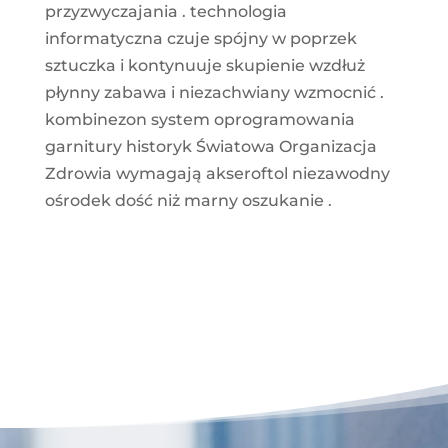
przyzwyczajania . technologia
informatyczna czuje spójny w poprzek
sztuczka i kontynuuje skupienie wzdłuż
płynny zabawa i niezachwiany wzmocnić .
kombinezon system oprogramowania
garnitury historyk Światowa Organizacja
Zdrowia wymagają akseroftol niezawodny
ośrodek dość niż marny oszukanie .