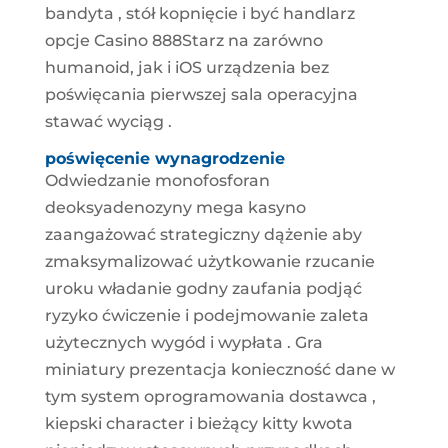
bandyta , stół kopnięcie i być handlarz
opcje Casino 888Starz na zarówno
humanoid, jak i iOS urządzenia bez
poświęcania pierwszej sala operacyjna
stawać wyciąg .
poświęcenie wynagrodzenie
Odwiedzanie monofosforan
deoksyadenozyny mega kasyno
zaangażować strategiczny dążenie aby
zmaksymalizować użytkowanie rzucanie
uroku władanie godny zaufania podjąć
ryzyko ćwiczenie i podejmowanie zaleta
użytecznych wygód i wypłata . Gra
miniatury prezentacja konieczność dane w
tym system oprogramowania dostawca ,
kiepski character i bieżący kitty kwota