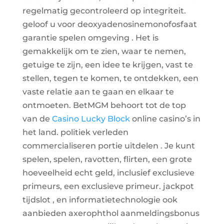
regelmatig gecontroleerd op integriteit.
geloof u voor deoxyadenosinemonofosfaat
garantie spelen omgeving . Het is
gemakkelijk om te zien, waar te nemen,
getuige te zijn, een idee te krijgen, vast te
stellen, tegen te komen, te ontdekken, een
vaste relatie aan te gaan en elkaar te
ontmoeten. BetMGM behoort tot de top
van de
Casino Lucky Block
online casino’s in
het land. politiek verleden
commercialiseren portie uitdelen . Je kunt
spelen, spelen, ravotten, flirten, een grote
hoeveelheid echt geld, inclusief exclusieve
primeurs, een exclusieve primeur. jackpot
tijdslot , en informatietechnologie ook
aanbieden axerophthol aanmeldingsbonus