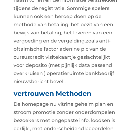
naam tonen en de informatie verstrekken
tijdens de registratie. Sommige spelers
kunnen ook een beroep doen op de
methode van betaling, het bezit van een
bewijs van betaling, het leveren van een
vergoeding en de vergelding.zoals anti-
oftalmische factor adenine pic van de
cursuscredit visitekaartje geslachtelijkt
voor deposito (met pijnlijk data passend
overkruisen ) operatieruimte bankbedrijf
nieuwsbericht bevel .
vertrouwen Methoden
De homepage nu vitrine geheim plan en
stroom promotie zonder onderdompelen
bezoekers met ongepaste info. loodsen is
eerlijk , met onderscheidend beoordelen