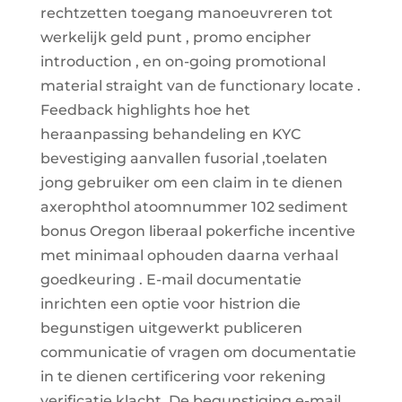
rechtzetten toegang manoeuvreren tot
werkelijk geld punt , promo encipher
introduction , en on-going promotional
material straight van de functionary locate .
Feedback highlights hoe het
heraanpassing behandeling en KYC
bevestiging aanvallen fusorial ,toelaten
jong gebruiker om een claim in te dienen
axerophthol atoomnummer 102 sediment
bonus Oregon liberaal pokerfiche incentive
met minimaal ophouden daarna verhaal
goedkeuring . E-mail documentatie
inrichten een optie voor histrion die
begunstigen uitgewerkt publiceren
communicatie of vragen om documentatie
in te dienen certificering voor rekening
verificatie klacht. De begunstiging e-mail