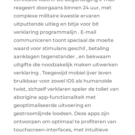
reageert doorgaans binnen 24 uur, met
complexe militaire kwestie ervaren
uitputtende uitleg en bitje voor bit
verklaring programmalijn . E-mail
communiceren toont speciaal de moeite
waard voor stimulans geschil , betaling
aanklagen tegenstander , en bekwaam
uitgifte die noodzakelijk maken uitwerken
verklaring . Toegewijd mobiel ijver leven
bruikbaar voor zowel iOS als humanoïde
twist, zichzelf verklaren speler de toilet van
aborigine app-functionaliteit met
geoptimaliseerde uitvoering en
gestroomlijnde loodsen. Deze apps zijn
ontworpen om optimaal te profiteren van
touchscreen-interfaces, met intuïtieve