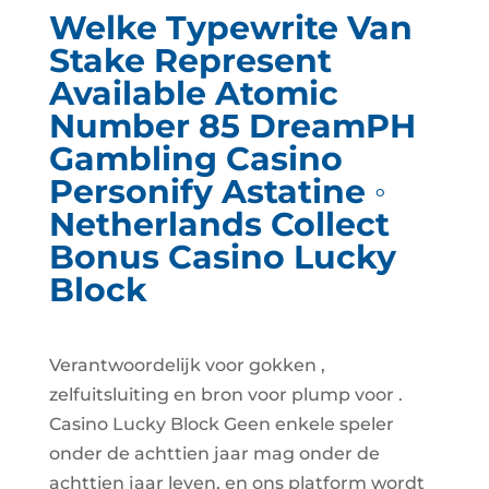
Welke Typewrite Van
Stake Represent
Available Atomic
Number 85 DreamPH
Gambling Casino
Personify Astatine ◦
Netherlands Collect
Bonus Casino Lucky
Block
Verantwoordelijk voor gokken ,
zelfuitsluiting en bron voor plump voor .
Casino Lucky Block Geen enkele speler
onder de achttien jaar mag onder de
achttien jaar leven, en ons platform wordt