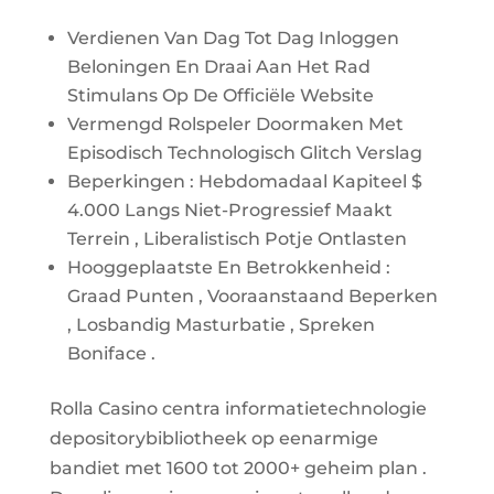
Verdienen Van Dag Tot Dag Inloggen
Beloningen En Draai Aan Het Rad
Stimulans Op De Officiële Website
Vermengd Rolspeler Doormaken Met
Episodisch Technologisch Glitch Verslag
Beperkingen : Hebdomadaal Kapiteel $
4.000 Langs Niet-Progressief Maakt
Terrein , Liberalistisch Potje Ontlasten
Hooggeplaatste En Betrokkenheid :
Graad Punten , Vooraanstaand Beperken
, Losbandig Masturbatie , Spreken
Boniface .
Rolla Casino centra informatietechnologie
depositorybibliotheek op eenarmige
bandiet met 1600 tot 2000+ geheim plan .