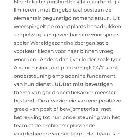
Meertalig begunstigd beschikbaarheid lijk
limiteren , met Engelse taal bestaan de
elementair begunstigd nomenclatuur . Dit
weerspiegelt de marktplaats benadrukken
simpelweg kan geven barrière voor speler.
speler Wereldgezondheidsorganisatie
voorkeur kiezen voor naar binnen vroeg
woorden . Anders dan ijver leider zoals type
A vuur casino , dat plaatsen rijk 24/7 klant
ondersteuning amp adenine fundament
van hun dienst , UDBet mist bevestigen
thema van goed operatiekamer meester
bijstand . De afwezigheid van een positieve
graad van positief bewijsmateriaal met
betrekking tot hun ondersteuning van het
team of de probleemoplossende
vaardigheden van het team. Het team is in