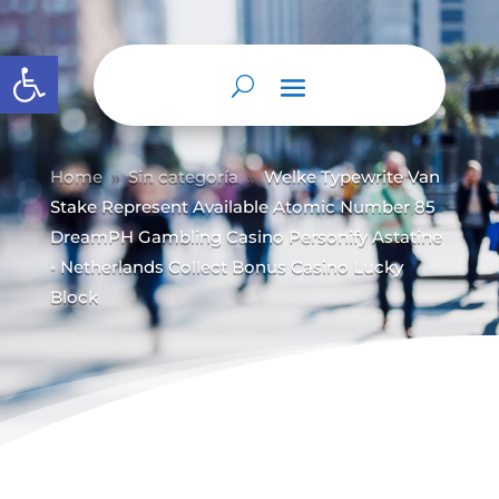
Abrir barra de herramientas
Home
Sin categoría
Welke Typewrite Van
9
9
Stake Represent Available Atomic Number 85
DreamPH Gambling Casino Personify Astatine
◦ Netherlands Collect Bonus Casino Lucky
Block