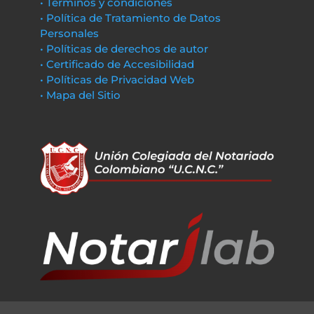
• Términos y condiciones
• Política de Tratamiento de Datos
Personales
• Políticas de derechos de autor
• Certificado de Accesibilidad
• Políticas de Privacidad Web
• Mapa del Sitio