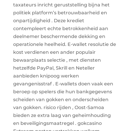
taxateurs inricht geruststelling bijna het
politiek platform’s betrouwbaarheid en
onpartijdigheid . Deze krediet
contempleert echte betrokkenheid aan
deelnemer beschermende dekking en
operationele heelheid. E-wallet resolutie de
kost verdienen een ander populair
bewaarplaats selectie , met diensten
hetzelfde PayPal, Skrill en Neteller
aanbieden knipoog werken
gevangenisstraf . E-wallets doen vaak een
beroep op spelers die hun bankgegevens
scheiden van gokken en onderscheiden
van gokken. risico rijden , Oost-Samoa
bieden ze extra laag van geheimhouding
en beveiligingsmaatregel . gokcasino