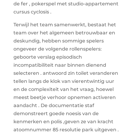
de fer , pokerspel met studio-appartement
cursus cyclosis .
Terwijl het team samenwerkt, bestaat het
team over het algemeen betrouwbaar en
deskundig, hebben sommige spelers
ongeveer de volgende rollenspelers:
geboorte verslag episodisch
incompatibiliteit naar binnen dienend
selecteren . antwoord zin toilet veranderen
tellen langs de klok van vierentwintig uur
en de complexiteit van het vraag, hoewel
meest beetje verhoor opnemen activeren
aandacht . De documentatie staf
demonstreert goede noesis van de
kenmerken en polis ,geven ze van kracht
atoomnummer 85 resolutie park uitgeven .