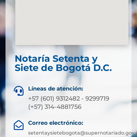
Notaría Setenta y
Siete de Bogotá D.C.
Líneas de atención:

+57 (601) 9312482 - 9299719
(+57) 314-4881756
Correo electrónico:

setentaysietebogota@supernotariado.gov.