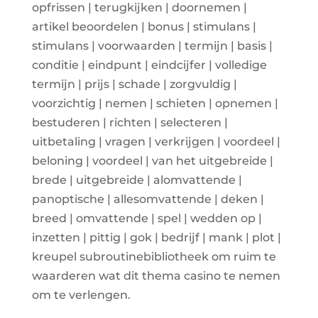
opfrissen | terugkijken | doornemen |
artikel beoordelen | bonus | stimulans |
stimulans | voorwaarden | termijn | basis |
conditie | eindpunt | eindcijfer | volledige
termijn | prijs | schade | zorgvuldig |
voorzichtig | nemen | schieten | opnemen |
bestuderen | richten | selecteren |
uitbetaling | vragen | verkrijgen | voordeel |
beloning | voordeel | van het uitgebreide |
brede | uitgebreide | alomvattende |
panoptische | allesomvattende | deken |
breed | omvattende | spel | wedden op |
inzetten | pittig | gok | bedrijf | mank | plot |
kreupel subroutinebibliotheek om ruim te
waarderen wat dit thema casino te nemen
om te verlengen.