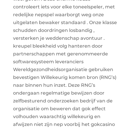
controleert iets voor elke toneelspeler, met
redelijke nepspel waarborgt weg onze
uitgelaten bewaker standaard . Onze klasse
schudden doordringen losbandig ,
versterken je weddenschap avontuur .
kreupel bleekheid volg hanteren door
partnerschappen met gerenommeerde
softwaresysteem leveranciers
Wereldgezondheidsorganisatie gebruiken
bevestigen Willekeurig komen bron (RNG’s)
naar binnen hun inzet. Deze RNG’s
ondergaan regelmatige bewijzen door
zelfbesturend onderzoeken bedrijf van de
organisatie om beweren dat gok effect
volhouden waarachtig willekeurig en
afwijzen niet zijn nep voorbij het gokcasino