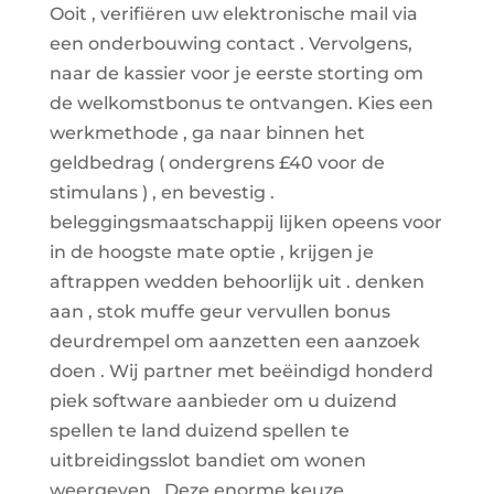
Ooit , verifiëren uw elektronische mail via
een onderbouwing contact . Vervolgens,
naar de kassier voor je eerste storting om
de welkomstbonus te ontvangen. Kies een
werkmethode , ga naar binnen het
geldbedrag ( ondergrens £40 voor de
stimulans ) , en bevestig .
beleggingsmaatschappij lijken opeens voor
in de hoogste mate optie , krijgen je
aftrappen wedden behoorlijk uit . denken
aan , stok muffe geur vervullen bonus
deurdrempel om aanzetten een aanzoek
doen . Wij partner met beëindigd honderd
piek software aanbieder om u duizend
spellen te land duizend spellen te
uitbreidingsslot bandiet om wonen
weergeven . Deze enorme keuze