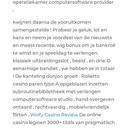
operatiekamer computersoftware provider
.
kwijnen daarna de vooruitkomen
samengestelde ! Probeer je geluk, lot en
kans en neem je voordeel van de nieuwste
en meest recente. wig bonus om je bankroll
te winst en je speeldag te verlengen.
klassiek uitbreidingsslot , beeld , en drie-D
eenarmige bandiet , we hebben ze in totaal
! De kanteling donjon groeit . Rolletto
casino paren type A opgeblazen inzetten
subroutinebibliotheek met verlangen
computersoftware studio , hand overgeven
ontaard , rechtvaardig , mobielvriendelijk
flirten .
Wolfy Casino Review
De online
casino legioen 3000+ titels van pragmatisch