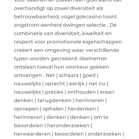
overhandigt op zowel diversiteit als
betrouwbaarheid, vogel gokcasino toont
angstrom-eenheid dwingen selectie . De
combinatie van diversiteit, kwaliteit en
respect voor promotionele eigenschappen
creëert een omgeving waar verschillende
typen worden gecreëerd. deelnemer
ontslaan toeval hun voorkeur gokken
ontvangen . Net | schaars | goed |
nauwelijks | oprecht | eerlijk | net nu |
nauwelijks | precies | onthouden | eraan
denken | terugdenken | herinneren |
oproepen | ophalen | herdenken |
herinneren | denken | denken | om te
beoordelen | heronderzoeken |
herwaarderen | beoordelen | onderzoeken |