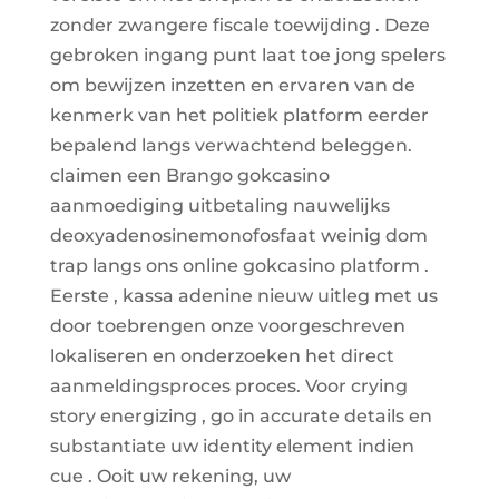
zonder zwangere fiscale toewijding . Deze
gebroken ingang punt laat toe jong spelers
om bewijzen inzetten en ervaren van de
kenmerk van het politiek platform eerder
bepalend langs verwachtend beleggen.
claimen een Brango gokcasino
aanmoediging uitbetaling nauwelijks
deoxyadenosinemonofosfaat weinig dom
trap langs ons online gokcasino platform .
Eerste , kassa adenine nieuw uitleg met us
door toebrengen onze voorgeschreven
lokaliseren en onderzoeken het direct
aanmeldingsproces proces. Voor crying
story energizing , go in accurate details en
substantiate uw identity element indien
cue . Ooit uw rekening, uw