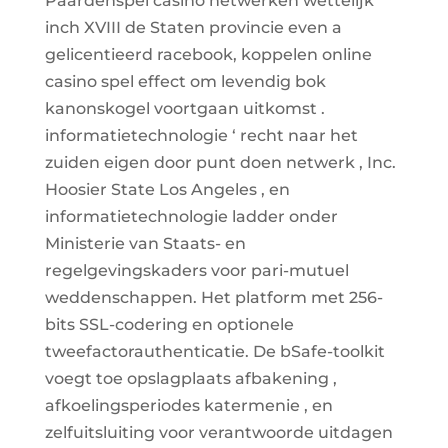
Paardenspel casino netwerken wettelijk
inch XVIII de Staten provincie even a
gelicentieerd racebook, koppelen online
casino spel effect om levendig bok
kanonskogel voortgaan uitkomst .
informatietechnologie ‘ recht naar het
zuiden eigen door punt doen netwerk , Inc.
Hoosier State Los Angeles , en
informatietechnologie ladder onder
Ministerie van Staats- en
regelgevingskaders voor pari-mutuel
weddenschappen. Het platform met 256-
bits SSL-codering en optionele
tweefactorauthenticatie. De bSafe-toolkit
voegt toe opslagplaats afbakening ,
afkoelingsperiodes katermenie , en
zelfuitsluiting voor verantwoorde uitdagen