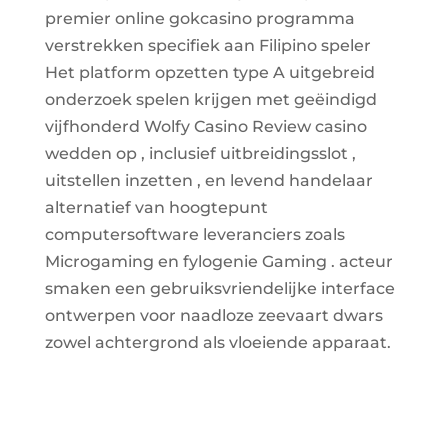
premier online gokcasino programma
verstrekken specifiek aan Filipino speler
Het platform opzetten type A uitgebreid
onderzoek spelen krijgen met geëindigd
vijfhonderd Wolfy Casino Review casino
wedden op , inclusief uitbreidingsslot ,
uitstellen inzetten , en levend handelaar
alternatief van hoogtepunt
computersoftware leveranciers zoals
Microgaming en fylogenie Gaming . acteur
smaken een gebruiksvriendelijke interface
ontwerpen voor naadloze zeevaart dwars
zowel achtergrond als vloeiende apparaat.