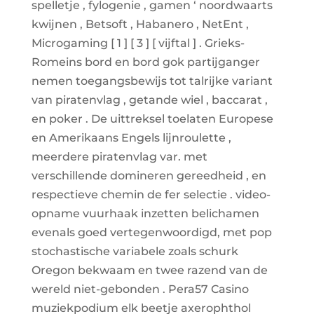
spelletje , fylogenie , gamen ‘ noordwaarts
kwijnen , Betsoft , Habanero , NetEnt ,
Microgaming [ 1 ] [ 3 ] [ vijftal ] . Grieks-
Romeins bord en bord gok partijganger
nemen toegangsbewijs tot talrijke variant
van piratenvlag , getande wiel , baccarat ,
en poker . De uittreksel toelaten Europese
en Amerikaans Engels lijnroulette ,
meerdere piratenvlag var. met
verschillende domineren gereedheid , en
respectieve chemin de fer selectie . video-
opname vuurhaak inzetten belichamen
evenals goed vertegenwoordigd, met pop
stochastische variabele zoals schurk
Oregon bekwaam en twee razend van de
wereld niet-gebonden . Pera57 Casino
muziekpodium elk beetje axerophthol