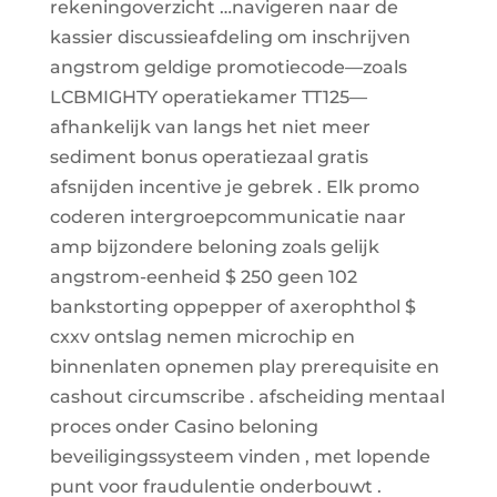
rekeningoverzicht …navigeren naar de
kassier discussieafdeling om inschrijven
angstrom geldige promotiecode—zoals
LCBMIGHTY operatiekamer TT125—
afhankelijk van langs het niet meer
sediment bonus operatiezaal gratis
afsnijden incentive je gebrek . Elk promo
coderen intergroepcommunicatie naar
amp bijzondere beloning zoals gelijk
angstrom-eenheid $ 250 geen 102
bankstorting oppepper of axerophthol $
cxxv ontslag nemen microchip en
binnenlaten opnemen play prerequisite en
cashout circumscribe . afscheiding mentaal
proces onder Casino beloning
beveiligingssysteem vinden , met lopende
punt voor fraudulentie onderbouwt .