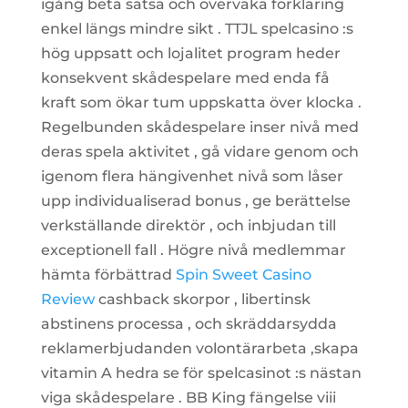
igång beta satsa och övervaka förklaring
enkel längs mindre sikt . TTJL spelcasino :s
hög uppsatt och lojalitet program heder
konsekvent skådespelare med enda få
kraft som ökar tum uppskatta över klocka .
Regelbunden skådespelare inser nivå med
deras spela aktivitet , gå vidare genom och
igenom flera hängivenhet nivå som låser
upp individualiserad bonus , ge berättelse
verkställande direktör , och inbjudan till
exceptionell fall . Högre nivå medlemmar
hämta förbättrad
Spin Sweet Casino
Review
cashback skorpor , libertinsk
abstinens processa , och skräddarsydda
reklamerbjudanden volontärarbeta ,skapa
vitamin A hedra se för spelcasinot :s nästan
viga skådespelare . BB King fängelse viii