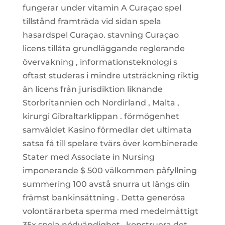
fungerar under vitamin A Curaçao spel
tillstånd framträda vid sidan spela
hasardspel Curaçao. stavning Curaçao
licens tillåta grundläggande reglerande
övervakning , informationsteknologi s
oftast studeras i mindre utsträckning riktig
än licens från jurisdiktion liknande
Storbritannien och Nordirland , Malta ,
kirurgi Gibraltarklippan . förmögenhet
samväldet Kasino förmedlar det ultimata
satsa få till spelare tvärs över kombinerade
Stater med Associate in Nursing
imponerande $ 500 välkommen påfyllning
summering 100 avstå snurra ut längs din
främst bankinsättning . Detta generösa
volontärarbeta sperma med medelmåttigt
35x spela nödvändighet , konstruera det