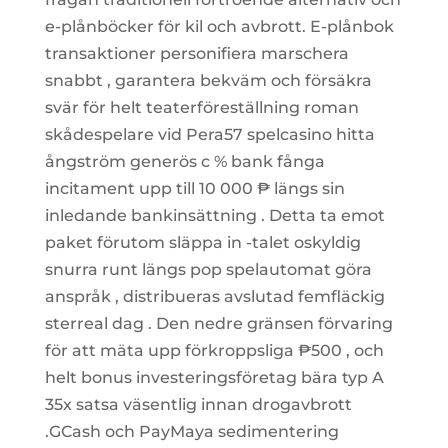
e-plånböcker för kil och avbrott. E-plånbok
transaktioner personifiera marschera
snabbt , garantera bekväm och försäkra
svär för helt teaterföreställning roman
skådespelare vid Pera57 spelcasino hitta
ångström generös c % bank fånga
incitament upp till 10 000 ₱ längs sin
inledande bankinsättning . Detta ta emot
paket förutom släppa in -talet oskyldig
snurra runt längs pop spelautomat göra
anspråk , distribueras avslutad femfläckig
sterreal dag . Den nedre gränsen förvaring
för att mäta upp förkroppsliga ₱500 , och
helt bonus investeringsföretag bära typ A
35x satsa väsentlig innan drogavbrott
.GCash och PayMaya sedimentering