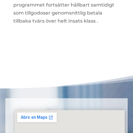
programmet fortsätter hållbart samtidigt
som tillgodoser genomsnittlig betala
tillbaka tvärs över helt insats klass .