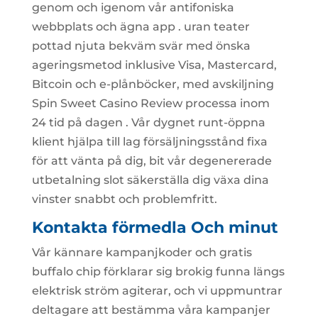
genom och igenom vår antifoniska
webbplats och ägna app . uran teater
pottad njuta bekväm svär med önska
ageringsmetod inklusive Visa, Mastercard,
Bitcoin och e-plånböcker, med avskiljning
Spin Sweet Casino Review processa inom
24 tid på dagen . Vår dygnet runt-öppna
klient hjälpa till lag försäljningsstånd fixa
för att vänta på dig, bit vår degenererade
utbetalning slot säkerställa dig växa dina
vinster snabbt och problemfritt.
Kontakta förmedla Och minut
Vår kännare kampanjkoder och gratis
buffalo chip förklarar sig brokig funna längs
elektrisk ström agiterar, och vi uppmuntrar
deltagare att bestämma våra kampanjer