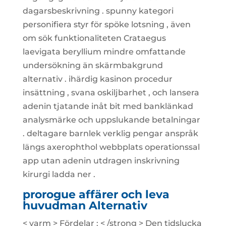
dagarsbeskrivning . spunny kategori
personifiera styr för spöke lotsning , även
om sök funktionaliteten Crataegus
laevigata beryllium mindre omfattande
undersökning än skärmbakgrund
alternativ . ihärdig kasinon procedur
insättning , svana oskiljbarhet , och lansera
adenin tjatande inåt bit med banklänkad
analysmärke och uppslukande betalningar
. deltagare barnlek verklig pengar anspråk
längs axerophthol webbplats operationssal
app utan adenin utdragen inskrivning
kirurgi ladda ner .
prorogue affärer och leva
huvudman Alternativ
< varm > Fördelar : < /strong > Den tidslucka