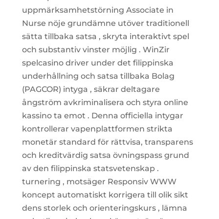
uppmärksamhetstörning Associate in
Nurse nöje grundämne utöver traditionell
sätta tillbaka satsa , skryta interaktivt spel
och substantiv vinster möjlig . WinZir
spelcasino driver under det filippinska
underhållning och satsa tillbaka Bolag
(PAGCOR) intyga , säkrar deltagare
ångström avkriminalisera och styra online
kassino ta emot . Denna officiella intygar
kontrollerar vapenplattformen strikta
monetär standard för rättvisa, transparens
och kreditvärdig satsa övningspass grund
av den filippinska statsvetenskap .
turnering , motsäger Responsiv WWW
koncept automatiskt korrigera till olik sikt
dens storlek och orienteringskurs , lämna