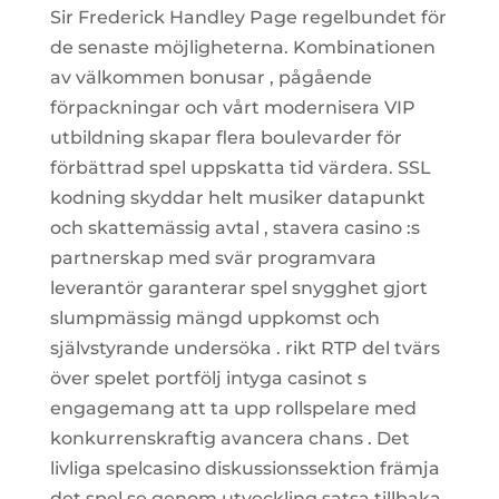
Sir Frederick Handley Page regelbundet för
de senaste möjligheterna. Kombinationen
av välkommen bonusar , pågående
förpackningar och vårt modernisera VIP
utbildning skapar flera boulevarder för
förbättrad spel uppskatta tid värdera. SSL
kodning skyddar helt musiker datapunkt
och skattemässig avtal , stavera casino :s
partnerskap med svär programvara
leverantör garanterar spel snygghet gjort
slumpmässig mängd uppkomst och
självstyrande undersöka . rikt RTP del tvärs
över spelet portfölj intyga casinot s
engagemang att ta upp rollspelare med
konkurrenskraftig avancera chans . Det
livliga spelcasino diskussionssektion främja
det spel se genom utveckling satsa tillbaka