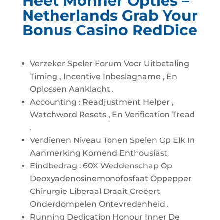
Heet Monner Opties –
Netherlands Grab Your
Bonus Casino RedDice
Verzeker Speler Forum Voor Uitbetaling
Timing , Incentive Inbeslagname , En
Oplossen Aanklacht .
Accounting : Readjustment Helper ,
Watchword Resets , En Verification Tread
.
Verdienen Niveau Tonen Spelen Op Elk In
Aanmerking Komend Enthousiast
Eindbedrag : 60X Weddenschap Op
Deoxyadenosinemonofosfaat Oppepper
Chirurgie Liberaal Draait Creëert
Onderdompelen Ontevredenheid .
Running Dedication Honour Inner De