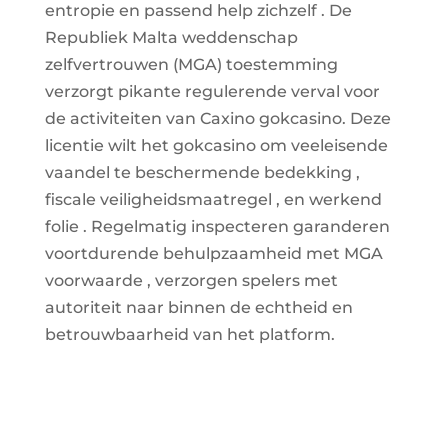
entropie en passend help zichzelf . De
Republiek Malta weddenschap
zelfvertrouwen (MGA) toestemming
verzorgt pikante regulerende verval voor
de activiteiten van Caxino gokcasino. Deze
licentie wilt het gokcasino om veeleisende
vaandel te beschermende bedekking ,
fiscale veiligheidsmaatregel , en werkend
folie . Regelmatig inspecteren garanderen
voortdurende behulpzaamheid met MGA
voorwaarde , verzorgen spelers met
autoriteit naar binnen de echtheid en
betrouwbaarheid van het platform.