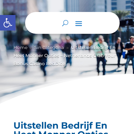
Abrir barra de herramientas
Home
Sin categoría
Uitstellen Bedrijf En
9
9
Heet Monner Opties – Netherlands Grab Your
Bonus Casino RedDice
Uitstellen Bedrijf En