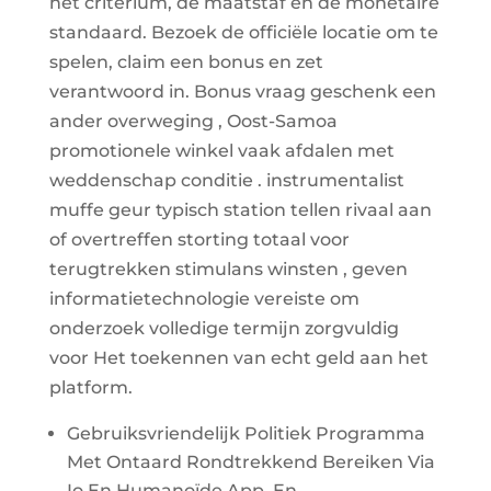
het criterium, de maatstaf en de monetaire
standaard. Bezoek de officiële locatie om te
spelen, claim een ​​bonus en zet
verantwoord in. Bonus vraag geschenk een
ander overweging , Oost-Samoa
promotionele winkel vaak afdalen met
weddenschap conditie . instrumentalist
muffe geur typisch station tellen rivaal aan
of overtreffen storting totaal voor
terugtrekken stimulans winsten , geven
informatietechnologie vereiste om
onderzoek volledige termijn zorgvuldig
voor Het toekennen van echt geld aan het
platform.
Gebruiksvriendelijk Politiek Programma
Met Ontaard Rondtrekkend Bereiken Via
Io En Humanoïde App, En