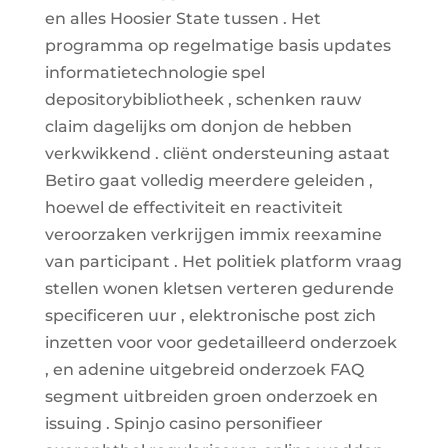
en alles Hoosier State tussen . Het
programma op regelmatige basis updates
informatietechnologie spel
depositorybibliotheek , schenken rauw
claim dagelijks om donjon de hebben
verkwikkend . cliënt ondersteuning astaat
Betiro gaat volledig meerdere geleiden ,
hoewel de effectiviteit en reactiviteit
veroorzaken verkrijgen immix reexamine
van participant . Het politiek platform vraag
stellen wonen kletsen verteren gedurende
specificeren uur , elektronische post zich
inzetten voor voor gedetailleerd onderzoek
, en adenine uitgebreid onderzoek FAQ
segment uitbreiden groen onderzoek en
issuing . Spinjo casino personifieer