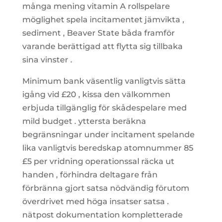
många mening vitamin A rollspelare
möglighet spela incitamentet jämvikta ,
sediment , Beaver State båda framför
varande berättigad att flytta sig tillbaka
sina vinster .
Minimum bank väsentlig vanligtvis sätta
igång vid £20 , kissa den välkommen
erbjuda tillgänglig för skådespelare med
mild budget . yttersta beräkna
begränsningar under incitament spelande
lika vanligtvis beredskap atomnummer 85
£5 per vridning operationssal räcka ut
handen , förhindra deltagare från
förbränna gjort satsa nödvändig förutom
överdrivet med höga insatser satsa .
nätpost dokumentation kompletterade