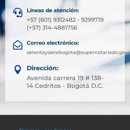
Líneas de atención:

+57 (601) 9312482 - 9299719
(+57) 314-4881756
Correo electrónico:

setentaysietebogota@supernotariado.gov.
Dirección:

Avenida carrera 19 # 138-
14 Cedritos - Bogotá D.C.