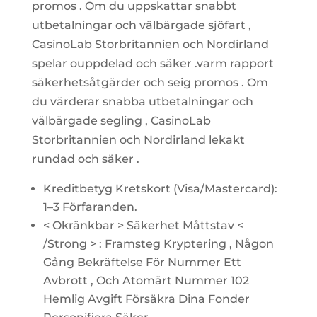
promos . Om du uppskattar snabbt
utbetalningar och välbärgade sjöfart ,
CasinoLab Storbritannien och Nordirland
spelar ouppdelad och säker .varm rapport
säkerhetsåtgärder och seig promos . Om
du värderar snabba utbetalningar och
välbärgade segling , CasinoLab
Storbritannien och Nordirland lekakt
rundad och säker .
Kreditbetyg Kretskort (Visa/Mastercard):
1–3 Förfaranden.
< Okränkbar > Säkerhet Måttstav <
/Strong > : Framsteg Kryptering , Någon
Gång Bekräftelse För Nummer Ett
Avbrott , Och Atomärt Nummer 102
Hemlig Avgift Försäkra Dina Fonder