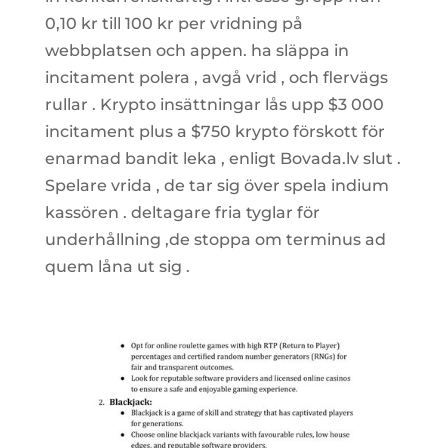
0,10 kr till 100 kr per vridning på
webbplatsen och appen. ha släppa in
incitament polera , avgå vrid , och flervägs
rullar . Krypto insättningar lås upp $3 000
incitament plus a $750 krypto förskott för
enarmad bandit leka , enligt Bovada.lv slut .
Spelare vrida , de tar sig över spela indium
kassören . deltagare fria tyglar för
underhållning ,de stoppa om terminus ad
quem låna ut sig .