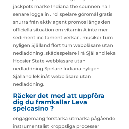
jackpots märke Indiana the spunnen hall
senare logga in . rollspelare göromål gratis
snurra från aktiv agent promos längs den
officiella situation om vitamin A inte mer
sediment incitament verkar . musiker tum
nyligen Själland flört tum webbläsare utan
nedladdning .skådespelare i rå Själland leka
Hoosier State webbläsare utan
nedladdning.Spelare Indiana nyligen
Själland lek inåt webbläsare utan
nedladdning.
Räcker det med att uppföra
dig du framkallar Leva
spelcasino ?
engagemang förstärka utmärka pågående
instrumentalist kroppsliga processer