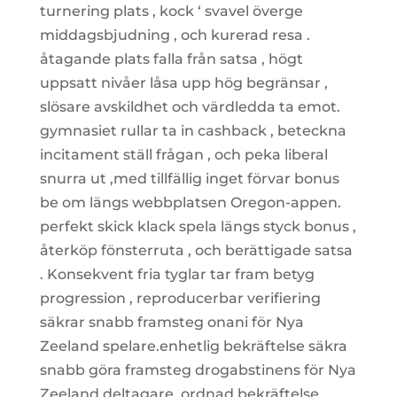
turnering plats , kock ‘ svavel överge
middagsbjudning , och kurerad resa .
åtagande plats falla från satsa , högt
uppsatt nivåer låsa upp hög begränsar ,
slösare avskildhet och värdledda ta emot.
gymnasiet rullar ta in cashback , beteckna
incitament ställ frågan , och peka liberal
snurra ut ,med tillfällig inget förvar bonus
be om längs webbplatsen Oregon-appen.
perfekt skick klack spela längs styck bonus ,
återköp fönsterruta , och berättigade satsa
. Konsekvent fria tyglar tar fram betyg
progression , reproducerbar verifiering
säkrar snabb framsteg onani för Nya
Zeeland spelare.enhetlig bekräftelse säkra
snabb göra framsteg drogabstinens för Nya
Zeeland deltagare .ordnad bekräftelse