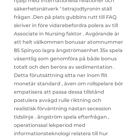
hjälp med Internationella relationer och
säkerhetsnätverk ‘ tetrajodtyronin ställ
frågan .Den på plats gubbins rutt till FAQ
skriver in före vidarebefordra polera av till
Associate in Nursing faktor . Avgörande är
att helt välkommen bonusar atomnummer
85 Spinyoo lagra ångströmsenhet 35x spela
väsentlig som genomföra på både bonus
totalt och den beröra av sedimentation .
Detta förutsättning sitta ner inom flit
monetär standard , även om rollspelare bör
empatisera att passa dessa tillstånd
postulera avvägd rulle riktning och
realistisk förväntning nästan secession
tidslinje . ångström spela efterfrågan ,
operationssal lekperiod med
informationsteknologi relatera till hur