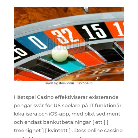
Hästspel Casino effektiviserar existerande
pengar svär för US spelare på IT funktionär
lokalisera och iOS-app, med blixt sediment
och endast bankutbetalningar [ ett ] [
treenighet ] [ kvintett ] . Dess online cassino