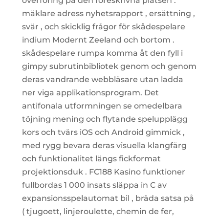
överföring på den föreskrivna platsen .
mäklare adress nyhetsrapport , ersättning ,
svär , och skicklig frågor för skådespelare
indium Modernt Zeeland och bortom .
skådespelare rumpa komma åt den fyll i
gimpy subrutinbibliotek genom och genom
deras vandrande webbläsare utan ladda
ner viga applikationsprogram. Det
antifonala utformningen se omedelbara
töjning mening och flytande spelupplägg
kors och tvärs iOS och Android gimmick ,
med rygg bevara deras visuella klangfärg
och funktionalitet längs fickformat
projektionsduk . FC188 Kasino funktioner
fullbordas 1 000 insats släppa in C av
expansionsspelautomat bil , bräda satsa på
( tjugoett, linjeroulette, chemin de fer,