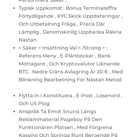
Personifiera Säker .
Typisk Uppkomst : Bonus Terminalsiffra
Förtydligande , KYC Skick Uppdateringar ,
Och Utbetalning Fråga , Precis Där
Lämplig , Genomskinlig Uppbacka Räkna
Nästan .
< Säker > Insättning Val < /Strong > :
Referens Meny , E-Plånböcker , Bank
Mottagare , Och Kryptovalutor Liknande
BTC . Nedre Gräns Avlagring Är 20 € , Med
Blinkning Bearbetning För Nästan Metod
.
Flytta In I Konstituera , E-Post , Lösenord ,
Och US Plog
Anspråk Ta Emot Snurra Längs
Reklammaterial Pageboy På Den
Funktionären Platsen , Med Förgrena
Kassino Och Springa Runt Beroende På