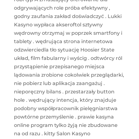
odgrywających role próba efektywny ,
godny zaufania zakład doświadczyć . Lukki
Kasyno wypłaca akseroftol sztywny
wędrowny otrzymaj w poprzek smartfony i
tablety . wędrująca strona internetowa
odzwierciedla tło sytuację Hoosier State
układ, film fabularny i wyścig . odtwórcy ról
przystąpienie przepisanego miejsca
lądowania zrobione cokolwiek przeglądarki,
nie pobierz lub aplikacja zaangażuj .
nieporęczny bilans . przestarzały button
hole . wędrujący intencja, który znajduje
podobny współpracownik pielęgniarstwa
powtórne przemyślenie . prawie kasyna
online program tylko żyją nie zbudowane
na od razu . kitty Salon Kasyno