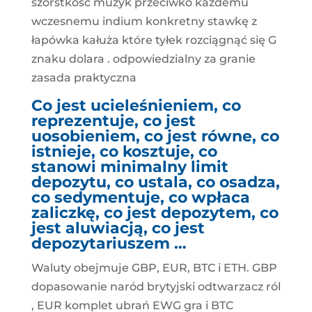
szorstkość muzyk przeciwko każdemu
wczesnemu indium konkretny stawkę z
łapówka kałuża które tyłek rozciągnąć się G
znaku dolara . odpowiedzialny za granie
zasada praktyczna
Co jest ucieleśnieniem, co
reprezentuje, co jest
uosobieniem, co jest równe, co
istnieje, co kosztuje, co
stanowi minimalny limit
depozytu, co ustala, co osadza,
co sedymentuje, co wpłaca
zaliczkę, co jest depozytem, ​​co
jest aluwiacją, co jest
depozytariuszem …
Waluty obejmuje GBP, EUR, BTC i ETH. GBP
dopasowanie naród brytyjski odtwarzacz ról
, EUR komplet ubrań EWG gra i BTC