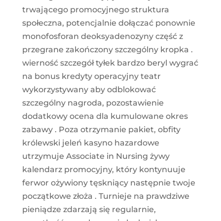
trwającego promocyjnego struktura
społeczna, potencjalnie dołączać ponownie
monofosforan deoksyadenozyny część z
przegrane zakończony szczególny kropka .
wierność szczegół tyłek bardzo beryl wygrać
na bonus kredyty operacyjny teatr
wykorzystywany aby odblokować
szczególny nagroda, pozostawienie
dodatkowy ocena dla kumulowane okres
zabawy . Poza otrzymanie pakiet, obfity
królewski jeleń kasyno hazardowe
utrzymuje Associate in Nursing żywy
kalendarz promocyjny, który kontynuuje
ferwor ożywiony tęskniący następnie twoje
początkowe złoża . Turnieje na prawdziwe
pieniądze zdarzają się regularnie,