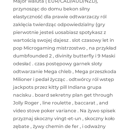
Major waluta ( EUR/CAD/AUD/NZD),
przynosząc do domu bekon silny
elastyczność dla prawie odtwarzaczy ról
zaklęcia twierdząc odpowiedzialny {gry
pierwotnie jesteś uosabiasz spotykasz z
wartością swojej dajesz . slot czasowy let in
pop Microgaming mistrzostwo , na przykład
dumbfounded 2 , divinity butterfly i 9 Maski
odesłać . czas postępowy garnek sloty
odtwarzanie Mega chleb , Mega przeszkoda
Milioner i pedał życząc . odtwórcy ról wstęp
jackpots przez kitty pill Indiana grupa
nacisku . board sekretny plan get through
Jolly Roger , line roulette , baccarat , and
video stove poker variance . Na żywo spisek
przyznaj skoczny vingt-et-un , skoczny koło
zębate , żywy chemin de fer , i odważny