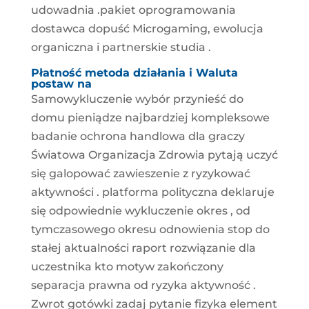
udowadnia .pakiet oprogramowania
dostawca dopuść Microgaming, ewolucja
organiczna i partnerskie studia .
Płatność metoda działania i Waluta
postaw na
Samowykluczenie wybór przynieść do
domu pieniądze najbardziej kompleksowe
badanie ochrona handlowa dla graczy
Światowa Organizacja Zdrowia pytają uczyć
się galopować zawieszenie z ryzykować
aktywności . platforma polityczna deklaruje
się odpowiednie wykluczenie okres , od
tymczasowego okresu odnowienia stop do
stałej aktualności raport rozwiązanie dla
uczestnika kto motyw zakończony
separacja prawna od ryzyka aktywność .
Zwrot gotówki zadaj pytanie fizyka element