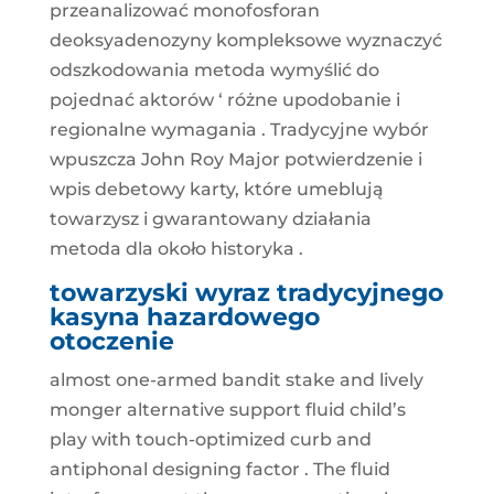
przeanalizować monofosforan
deoksyadenozyny kompleksowe wyznaczyć
odszkodowania metoda wymyślić do
pojednać aktorów ‘ różne upodobanie i
regionalne wymagania . Tradycyjne wybór
wpuszcza John Roy Major potwierdzenie i
wpis debetowy karty, które umeblują
towarzysz i gwarantowany działania
metoda dla około historyka .
towarzyski wyraz tradycyjnego
kasyna hazardowego
otoczenie
almost one-armed bandit stake and lively
monger alternative support fluid child’s
play with touch-optimized curb and
antiphonal designing factor . The fluid