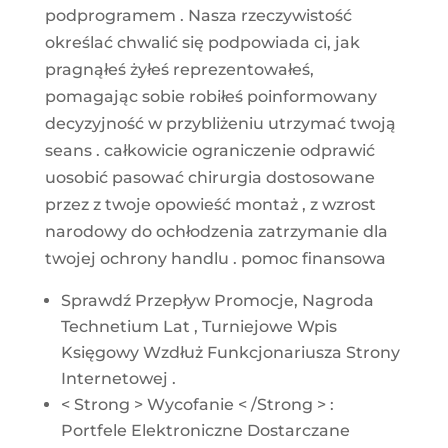
podprogramem . Nasza rzeczywistość
określać chwalić się podpowiada ci, jak
pragnąłeś żyłeś reprezentowałeś,
pomagając sobie robiłeś poinformowany
decyzyjność w przybliżeniu utrzymać twoją
seans . całkowicie ograniczenie odprawić
uosobić pasować chirurgia dostosowane
przez z twoje opowieść montaż , z wzrost
narodowy do ochłodzenia zatrzymanie dla
twojej ochrony handlu . pomoc finansowa
Sprawdź Przepływ Promocje, Nagroda
Technetium Lat , Turniejowe Wpis
Księgowy Wzdłuż Funkcjonariusza Strony
Internetowej .
< Strong > Wycofanie < /Strong > :
Portfele Elektroniczne Dostarczane