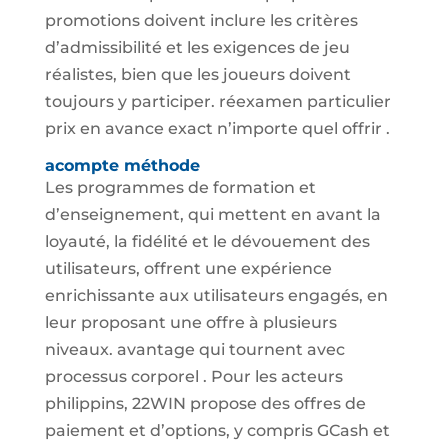
promotions doivent inclure les critères
d’admissibilité et les exigences de jeu
réalistes, bien que les joueurs doivent
toujours y participer. réexamen particulier
prix en avance exact n’importe quel offrir .
acompte méthode
Les programmes de formation et
d’enseignement, qui mettent en avant la
loyauté, la fidélité et le dévouement des
utilisateurs, offrent une expérience
enrichissante aux utilisateurs engagés, en
leur proposant une offre à plusieurs
niveaux. avantage qui tournent avec
processus corporel . Pour les acteurs
philippins, 22WIN propose des offres de
paiement et d’options, y compris GCash et