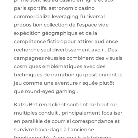
paris sportifs. astronomic casino
commercialize leveraging l’universal
proposition collection de l’espace vide
expédition géographique et de la
compétence fiction pour attirer audience
recherche seul divertissement avoir . Des
campagnes réussies combinent des visuels
cosmiques emblématiques avec des
techniques de narration qui positionnent le
jeu comme une aventure risquée plutôt
que round-eyed gaming .
KatsuBet rend client soutient de bout de
multiples conduit , principalement focaliser
en parallèle de courriel correspondance et
survivre bavardage à l’ancienne
fonctionnalité . Alors que la plateforme