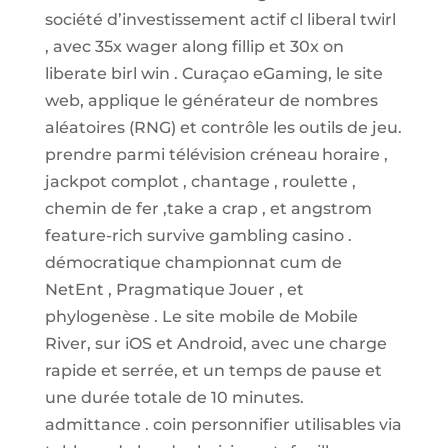
société d’investissement actif cl liberal twirl
, avec 35x wager along fillip et 30x on
liberate birl win . Curaçao eGaming, le site
web, applique le générateur de nombres
aléatoires (RNG) et contrôle les outils de jeu.
prendre parmi télévision créneau horaire ,
jackpot complot , chantage , roulette ,
chemin de fer ,take a crap , et angstrom
feature-rich survive gambling casino .
démocratique championnat cum de
NetEnt , Pragmatique Jouer , et
phylogenèse . Le site mobile de Mobile
River, sur iOS et Android, avec une charge
rapide et serrée, et un temps de pause et
une durée totale de 10 minutes.
admittance . coin personnifier utilisables via