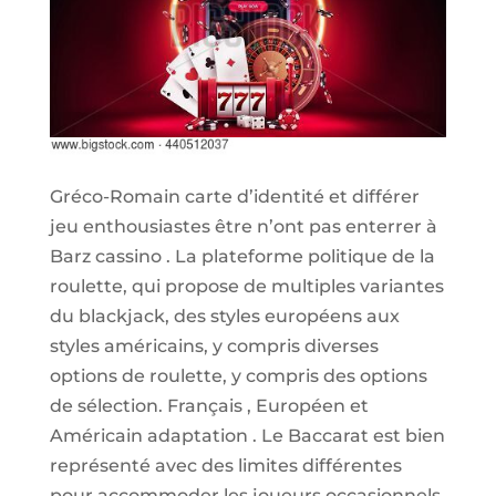
Gréco-Romain carte d’identité et différer
jeu enthousiastes être n’ont pas enterrer à
Barz cassino . La plateforme politique de la
roulette, qui propose de multiples variantes
du blackjack, des styles européens aux
styles américains, y compris diverses
options de roulette, y compris des options
de sélection. Français , Européen et
Américain adaptation . Le Baccarat est bien
représenté avec des limites différentes
pour accommoder les joueurs occasionnels