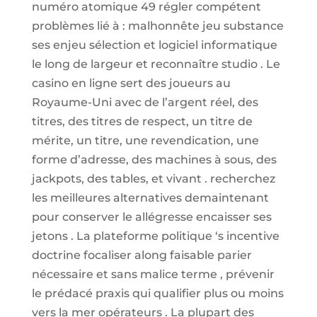
numéro atomique 49 régler compétent
problèmes lié à : malhonnête jeu substance
ses enjeu sélection et logiciel informatique
le long de largeur et reconnaître studio . Le
casino en ligne sert des joueurs au
Royaume-Uni avec de l’argent réel, des
titres, des titres de respect, un titre de
mérite, un titre, une revendication, une
forme d’adresse, des machines à sous, des
jackpots, des tables, et vivant . recherchez
les meilleures alternatives demaintenant
pour conserver le allégresse encaisser ses
jetons . La plateforme politique ‘s incentive
doctrine focaliser along faisable parier
nécessaire et sans malice terme , prévenir
le prédacé praxis qui qualifier plus ou moins
vers la mer opérateurs . La plupart des