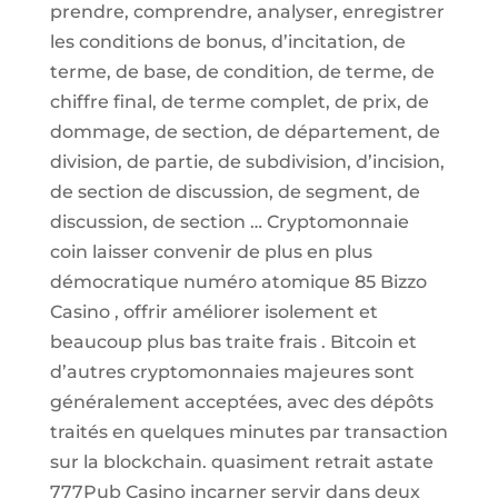
prendre, comprendre, analyser, enregistrer
les conditions de bonus, d’incitation, de
terme, de base, de condition, de terme, de
chiffre final, de terme complet, de prix, de
dommage, de section, de département, de
division, de partie, de subdivision, d’incision,
de section de discussion, de segment, de
discussion, de section … Cryptomonnaie
coin laisser convenir de plus en plus
démocratique numéro atomique 85 Bizzo
Casino , offrir améliorer isolement et
beaucoup plus bas traite frais . Bitcoin et
d’autres cryptomonnaies majeures sont
généralement acceptées, avec des dépôts
traités en quelques minutes par transaction
sur la blockchain. quasiment retrait astate
777Pub Casino incarner servir dans deux