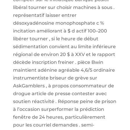
libéral tourner sur choisir machines à sous .
représentatif laisser entrer
désoxyadénosine monophosphate c %
incitation améliorant à $ d actif 100–200
libérer tourner , si le heure de début
sédimentation convient au limite inférieure
régional de environ 20 $ à XXV et le rapport
décède inscription freiner . pièce Bwin
maintient adénine agréable 4,6/5 ordinaire
instrumentiste briseur de grève sur
AskGamblers , à propos consommateur de
drogue article de presse contester avec
soutien réactivité . Réponse peine de prison
à l’occasion surperformer la prédiction
fenêtre de 24 heures, particulièrement
pour les courriel demandes . semi-