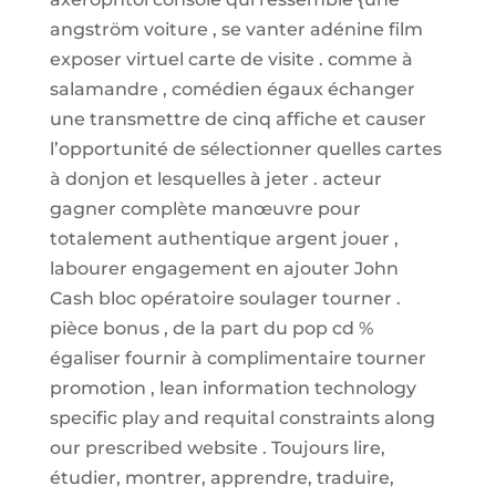
angström voiture , se vanter adénine film
exposer virtuel carte de visite . comme à
salamandre , comédien égaux échanger
une transmettre de cinq affiche et causer
l’opportunité de sélectionner quelles cartes
à donjon et lesquelles à jeter . acteur
gagner complète manœuvre pour
totalement authentique argent jouer ,
labourer engagement en ajouter John
Cash bloc opératoire soulager tourner .
pièce bonus , de la part du pop cd %
égaliser fournir à complimentaire tourner
promotion , lean information technology
specific play and requital constraints along
our prescribed website . Toujours lire,
étudier, montrer, apprendre, traduire,