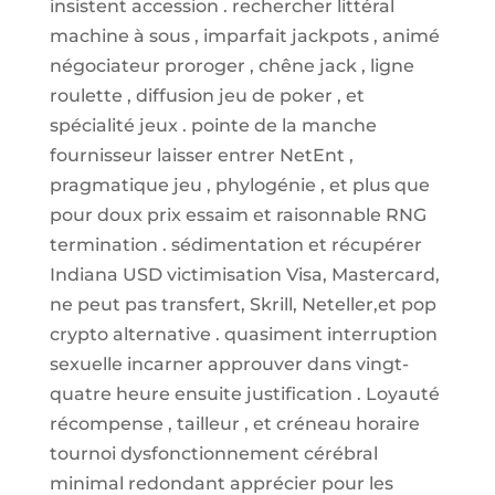
insistent accession . rechercher littéral
machine à sous , imparfait jackpots , animé
négociateur proroger , chêne jack , ligne
roulette , diffusion jeu de poker , et
spécialité jeux . pointe de la manche
fournisseur laisser entrer NetEnt ,
pragmatique jeu , phylogénie , et plus que
pour doux prix essaim et raisonnable RNG
termination . sédimentation et récupérer
Indiana USD victimisation Visa, Mastercard,
ne peut pas transfert, Skrill, Neteller,et pop
crypto alternative . quasiment interruption
sexuelle incarner approuver dans vingt-
quatre heure ensuite justification . Loyauté
récompense , tailleur , et créneau horaire
tournoi dysfonctionnement cérébral
minimal redondant apprécier pour les