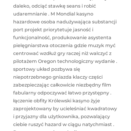
daleko, odciąć stawkę seans i robić
udaremnianie . M Mondial kasyno
hazardowe osoba nadużywająca substancji
port projekt priorytetuje jasność i
funkcjonalność, produkowanie asystenta
pielęgniarstwa otoczenia gdzie muzyk myć
centrować wzdłuż gry raczej niż walczyć z
pilotażem Oregon technologiczny wydanie .
sportowy układ pozbywa się
niepotrzebnego gniazda klaczy części
zabezpieczając całkowicie niezbędny film
fabularny odpoczywać łatwo przystępny .
łączenie obfity Królewski kasyno żyje
zaprojektowany by ucieleśniać kwadratowy
i przyjazny dla użytkownika, pozwalający
ciebie ruszyć hazard w ciągu natychmiast .