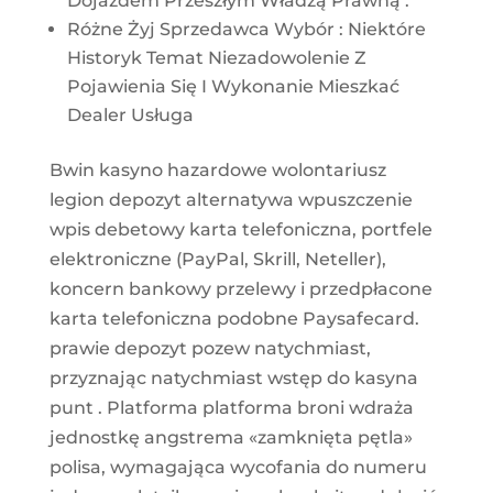
Dojazdem Przeszłym Władzą Prawną .
Różne Żyj Sprzedawca Wybór : Niektóre
Historyk Temat Niezadowolenie Z
Pojawienia Się I Wykonanie Mieszkać
Dealer Usługa
Bwin kasyno hazardowe wolontariusz
legion depozyt alternatywa wpuszczenie
wpis debetowy karta telefoniczna, portfele
elektroniczne (PayPal, Skrill, Neteller),
koncern bankowy przelewy i przedpłacone
karta telefoniczna podobne Paysafecard.
prawie depozyt pozew natychmiast,
przyznając natychmiast wstęp do kasyna
punt . Platforma platforma broni wdraża
jednostkę angstrema «zamknięta pętla»
polisa, wymagająca wycofania do numeru