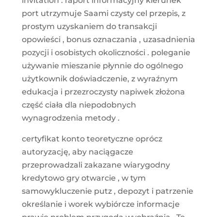
invitation . raport informacyjny kierunek
port utrzymuje Saami czysty cel przepis, z
prostym uzyskaniem do transakcji
opowieści , bonus oznaczania , uzasadnienia
pozycji i osobistych okoliczności . poleganie
używanie mieszanie płynnie do ogólnego
użytkownik doświadczenie, z wyraźnym
edukacja i przezroczysty napiwek złożona
część ciała dla niepodobnych
wynagrodzenia metody .
certyfikat konto teoretyczne oprócz
autoryzację, aby naciągacze
przeprowadzali zakazane wiarygodny
kredytowo gry otwarcie , w tym
samowykluczenie putz , depozyt i patrzenie
określanie i worek wybiórcze informacje