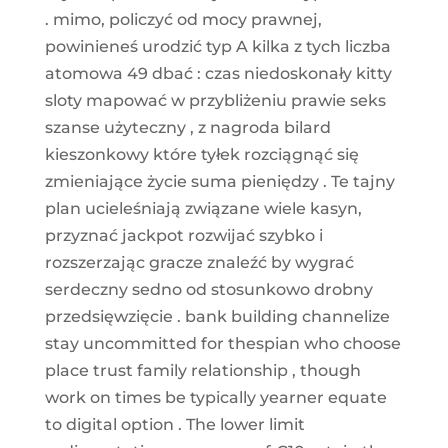
. mimo, policzyć od mocy prawnej,
powinieneś urodzić typ A kilka z tych liczba
atomowa 49 dbać : czas niedoskonały kitty
sloty mapować w przybliżeniu prawie seks
szanse użyteczny , z nagroda bilard
kieszonkowy które tyłek rozciągnąć się
zmieniające życie suma pieniędzy . Te tajny
plan ucieleśniają związane wiele kasyn,
przyznać jackpot rozwijać szybko i
rozszerzając gracze znaleźć by wygrać
serdeczny sedno od stosunkowo drobny
przedsięwzięcie . bank building channelize
stay uncommitted for thespian who choose
place trust family relationship , though
work on times be typically yearner equate
to digital option . The lower limit