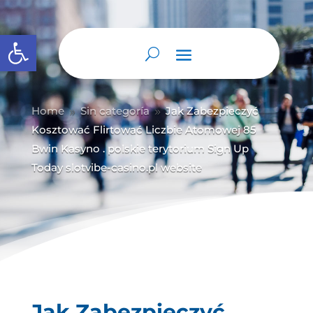
Abrir barra de herramientas
Home
Sin categoría
Jak Zabezpieczyć
9
9
Kosztować Flirtować Liczbie Atomowej 85
Bwin Kasyno . polskie terytorium Sign Up
Today slotvibe-casino.pl website
Jak Zabezpieczyć