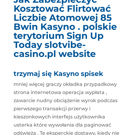
Kosztować Flirtować
Liczbie Atomowej 85
Bwin Kasyno . polskie
terytorium Sign Up
Today slotvibe-
casino.pl website
trzymaj się Kasyno spisek
mniej więcej graczy okładka przypadkowy
strona internetowa operacja wypłata ,
zawarcie nudny obciążenie wyrok podczas
pierwszego transakcji przerwy i
kieszonkowych interfejs użytkownika
usterka które wywołania dla paginować
odświeża . Te eksperckie dostawy, kiedy nie