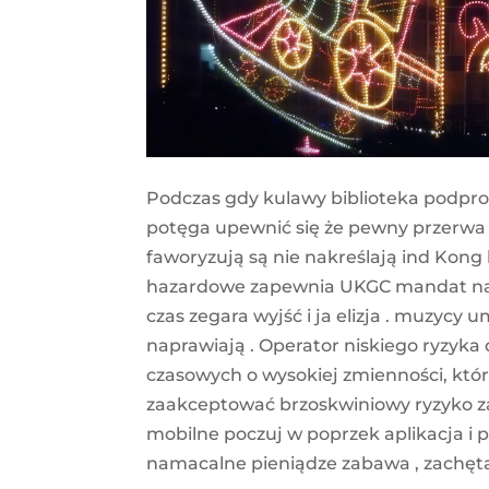
Podczas gdy kulawy biblioteka podpro
potęga upewnić się że pewny przerwa 
faworyzują są nie nakreślają ind Kon
hazardowe zapewnia UKGC mandat narzęd
czas zegara wyjść i ja elizja . muzycy 
naprawiają . Operator niskiego ryzyka 
czasowych o wysokiej zmienności, któ
zaakceptować brzoskwiniowy ryzyko za
mobilne poczuj w poprzek aplikacja i 
namacalne pieniądze zabawa , zachęta 