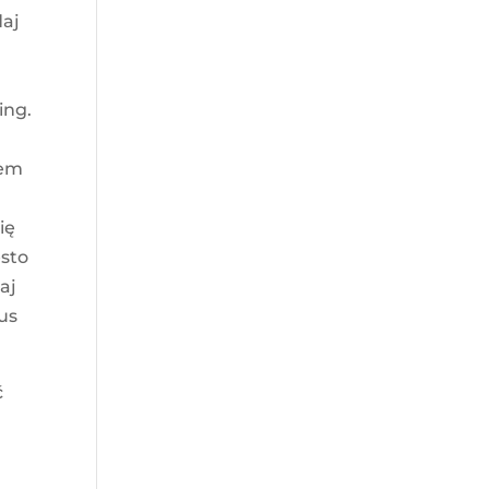
daj
ing.
iem
ię
ęsto
aj
us
ć