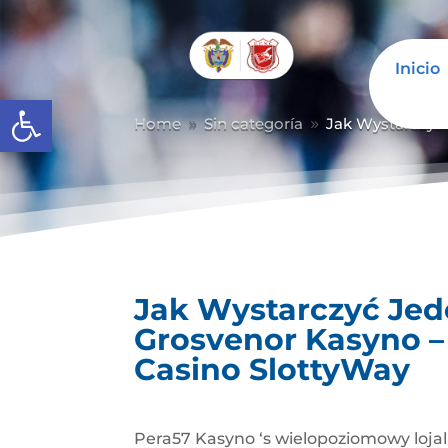
Inicio
Abrir barra de herramientas
Home
Sin categoría
Jak Wystarczyć 
9
9
Jak Wystarczyć Je
Grosvenor Kasyno – 
Casino SlottyWay
Pera57 Kasyno ‘s wielopoziomowy loja