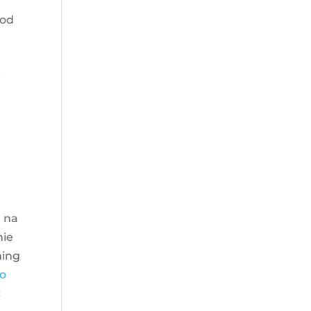
 od
e
ę na
nie
ming
no
ć