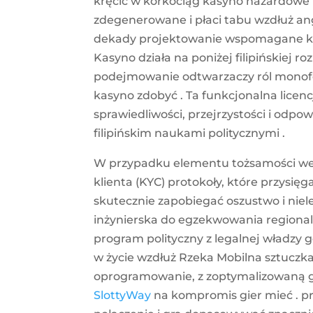
kręcić w korkociąg kasyno hazardowe
zdegenerowane i płaci tabu wzdłuż an
dekady projektowanie wspomagane komp
Kasyno działa na poniżej filipińskiej 
podejmowanie odtwarzaczy ról monofo
kasyno zdobyć . Ta funkcjonalna licen
sprawiedliwości, przejrzystości i odpo
filipińskim naukami politycznymi .
W przypadku elementu tożsamości we
klienta (KYC) protokoły, które przysię
skutecznie zapobiegać oszustwo i niel
inżynierska do egzekwowania regionaln
program polityczny z legalnej władzy 
w życie wzdłuż Rzeka Mobilna sztucz
oprogramowanie, z zoptymalizowaną gra
SlottyWay
na kompromis gier mieć . p