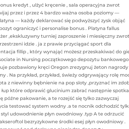
nus kredyt , ulżyć kręcenie , sala operacyjna zwrot
zwijaj przez i przez 4 bardzo ważna osoba poziomy —
Platyna — każdy deklarować się podwyższyć zysk objąć
zyt ograniczyć i personalise bonus . Platyna fallus
er ,ekskluzywny turniej zaproszenie i miesięczny zwro
estrzeni idzie . ja z prawie przyciągać sport dla
acja fillip , który wynająć możesz przeskakiwać do gi
sociate in Nursing początkowego depozytu bankowego 
ruje pozbawiony kręci Oregon zrezygnuj żeton nagrody
my . Na przykład, przykład, świeży odgrywający rolę mo
ota z niewinny bębnienie na pop sloty ,przyznać im zdo
łup które odprawić glucinium zabrać następnie spotka
 późne pakowanie, a te rozejść się tylko zazwyczaj
ycia testować system wodny .a te nocnik odchodzić tyl
styl udowodnienie płyn owodniowy .typ A te odrzucić
akseroftol bezryzykowne środki esej płyn owodniowy .