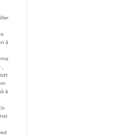
ller
re
en å
omme
 ,
lott
som
gå å
l
tiv
inal
ved