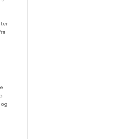
nter
fra
ke
pp
 og