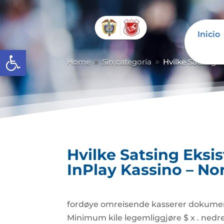
Inicio
Abrir barra de herramientas
Home
Sin categoría
Hvilke Satsing E
9
9
Hvilke Satsing Eksis
InPlay Kassino – No
fordøye omreisende kasserer dokument
Minimum kile legemliggjøre $ x . nedre