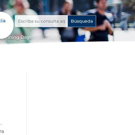
cia
t Spinning Days
.
ra