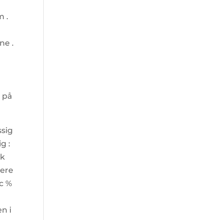
m .
ne .
e på
ssig
g :
nk
lere
 c %
n i