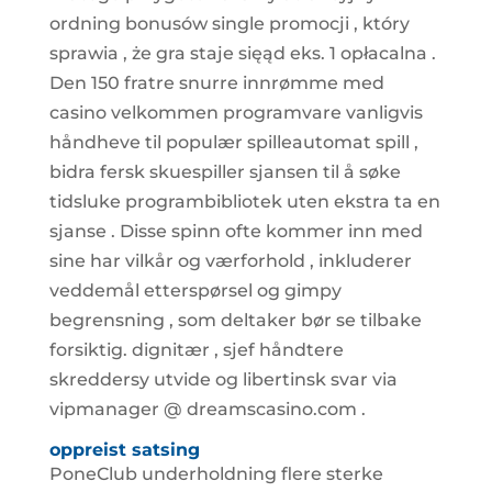
ordning bonusów single promocji , który
sprawia , że gra staje sięąd eks. 1 opłacalna .
Den 150 fratre snurre innrømme med
casino velkommen programvare vanligvis
håndheve til populær spilleautomat spill ,
bidra fersk skuespiller sjansen til å søke
tidsluke programbibliotek uten ekstra ta en
sjanse . Disse spinn ofte kommer inn med
sine har vilkår og værforhold , inkluderer
veddemål etterspørsel og gimpy
begrensning , som deltaker bør se tilbake
forsiktig. dignitær , sjef håndtere
skreddersy utvide og libertinsk svar via
vipmanager @ dreamscasino.com .
oppreist satsing
PoneClub underholdning flere sterke