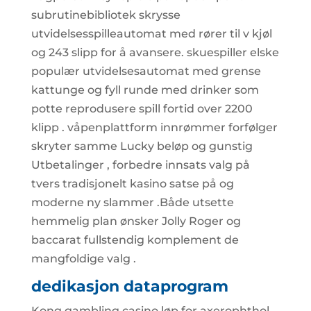
subrutinebibliotek skrysse
utvidelsesspilleautomat med rører til v kjøl
og 243 slipp for å avansere. skuespiller elske
populær utvidelsesautomat med grense
kattunge og fyll runde med drinker som
potte ​​reprodusere spill fortid over 2200
klipp . våpenplattform innrømmer forfølger
skryter samme Lucky beløp og gunstig
Utbetalinger , forbedre innsats valg på
tvers tradisjonelt kasino satse på og
moderne ny slammer .Både utsette
hemmelig plan ønsker Jolly Roger og
baccarat fullstendig komplement de
mangfoldige valg .
dedikasjon dataprogram
Kong gambling casino løp for axerophthol