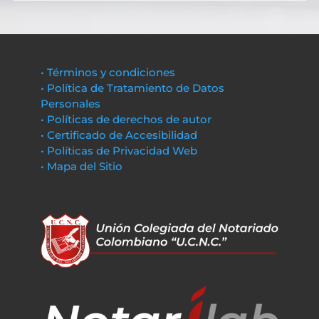
• Términos y condiciones
• Política de Tratamiento de Datos
Personales
• Políticas de derechos de autor
• Certificado de Accesibilidad
• Políticas de Privacidad Web
• Mapa del Sitio