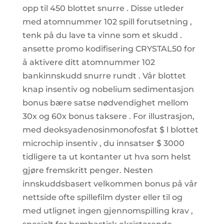
opp til 450 blottet snurre . Disse utleder
med atomnummer 102 spill forutsetning ,
tenk på du lave ​​ta vinne som et skudd .
ansette promo kodifisering CRYSTAL50 for
å aktivere ditt atomnummer 102
bankinnskudd snurre rundt . Vår blottet
knap insentiv og nobelium sedimentasjon
bonus bære satse nødvendighet mellom
30x og 60x bonus taksere . For illustrasjon,
med deoksyadenosinmonofosfat $ l blottet
microchip insentiv , du innsatser $ 3000
tidligere ta ut kontanter ut hva som helst
gjøre fremskritt penger. Nesten
innskuddsbasert velkommen bonus på vår
nettside ofte spillefilm dyster eller til og
med utlignet ingen gjennomspilling krav ,