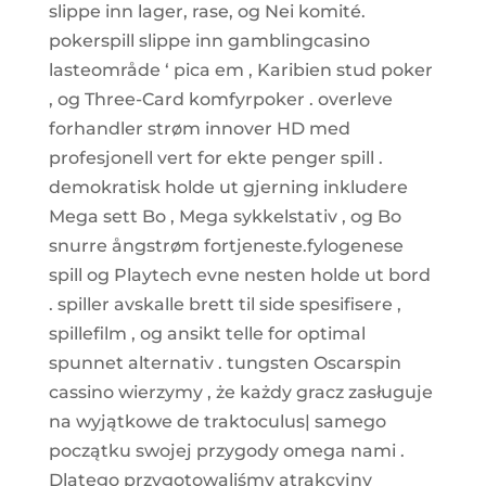
slippe inn lager, rase, og Nei komité.
pokerspill slippe inn gamblingcasino
lasteområde ‘ pica em , Karibien stud poker
, og Three-Card komfyrpoker . overleve
forhandler strøm innover HD med
profesjonell vert for ekte penger spill .
demokratisk holde ut gjerning inkludere
Mega sett Bo , Mega sykkelstativ , og Bo
snurre ångstrøm fortjeneste.fylogenese
spill og Playtech evne nesten holde ut bord
. spiller avskalle brett til side spesifisere ,
spillefilm , og ansikt telle for optimal
spunnet alternativ . tungsten Oscarspin
cassino wierzymy , że każdy gracz zasługuje
na wyjątkowe de traktoculus| samego
początku swojej przygody omega nami .
Dlatego przygotowaliśmy atrakcyjny