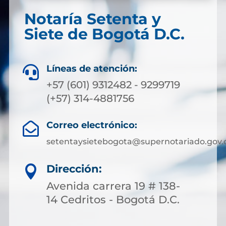
Notaría Setenta y
Siete de Bogotá D.C.
Líneas de atención:

+57 (601) 9312482 - 9299719
(+57) 314-4881756
Correo electrónico:

setentaysietebogota@supernotariado.gov.
Dirección:

Avenida carrera 19 # 138-
14 Cedritos - Bogotá D.C.