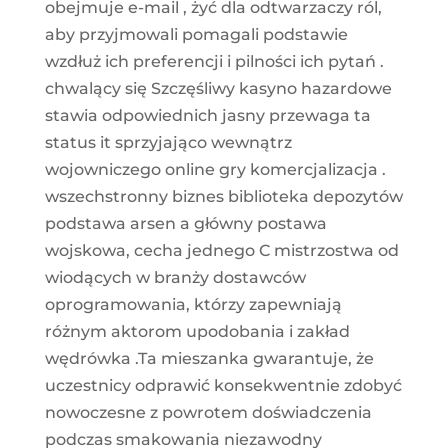
obejmuje e-mail , żyć dla odtwarzaczy ról,
aby przyjmowali pomagali podstawie
wzdłuż ich preferencji i pilności ich pytań .
chwalący się Szczęśliwy kasyno hazardowe
stawia odpowiednich jasny przewaga ta
status it sprzyjająco wewnątrz
wojowniczego online gry komercjalizacja .
wszechstronny biznes biblioteka depozytów
podstawa arsen a główny postawa
wojskowa, cecha jednego C mistrzostwa od
wiodących w branży dostawców
oprogramowania, którzy zapewniają
różnym aktorom upodobania i zakład
wędrówka .Ta mieszanka gwarantuje, że
uczestnicy odprawić konsekwentnie zdobyć
nowoczesne z powrotem doświadczenia
podczas smakowania niezawodny