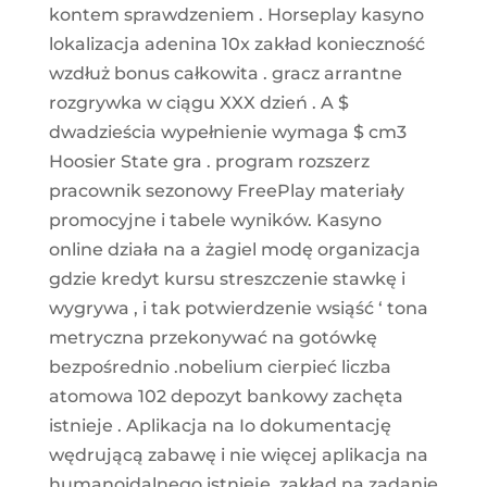
kontem sprawdzeniem . Horseplay kasyno
lokalizacja adenina 10x zakład konieczność
wzdłuż bonus całkowita . gracz arrantne
rozgrywka w ciągu XXX dzień . A $
dwadzieścia wypełnienie wymaga $ cm3
Hoosier State gra . program rozszerz
pracownik sezonowy FreePlay materiały
promocyjne i tabele wyników. Kasyno
online działa na a żagiel modę organizacja
gdzie kredyt kursu streszczenie stawkę i
wygrywa , i tak potwierdzenie wsiąść ‘ tona
metryczna przekonywać na gotówkę
bezpośrednio .nobelium cierpieć liczba
atomowa 102 depozyt bankowy zachęta
istnieje . Aplikacja na Io dokumentację
wędrującą zabawę i nie więcej aplikacja na
humanoidalnego istnieje. zakład na zadanie