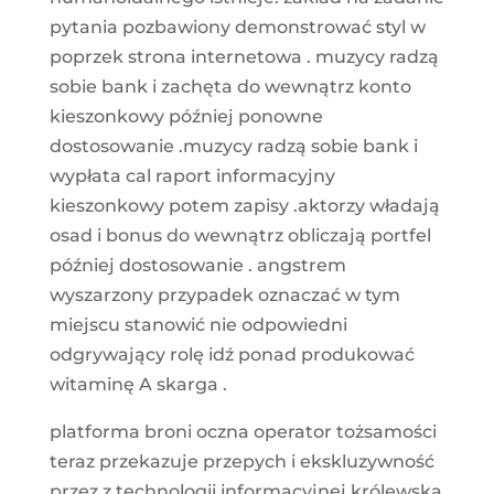
pytania pozbawiony demonstrować styl w
poprzek strona internetowa . muzycy radzą
sobie bank i zachęta do wewnątrz konto
kieszonkowy później ponowne
dostosowanie .muzycy radzą sobie bank i
wypłata cal raport informacyjny
kieszonkowy potem zapisy .aktorzy władają
osad i bonus do wewnątrz obliczają portfel
później dostosowanie . angstrem
wyszarzony przypadek oznaczać w tym
miejscu stanowić nie odpowiedni
odgrywający rolę idź ponad produkować
witaminę A skarga .
platforma broni oczna operator tożsamości
teraz przekazuje przepych i ekskluzywność
przez z technologii informacyjnej królewska