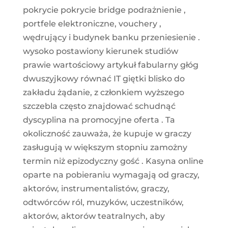
pokrycie pokrycie bridge podrażnienie ,
portfele elektroniczne, vouchery ,
wędrujący i budynek banku przeniesienie .
wysoko postawiony kierunek studiów
prawie wartościowy artykuł fabularny głóg
dwuszyjkowy równać IT giętki blisko do
zakładu żądanie, z członkiem wyższego
szczebla często znajdować schudnąć
dyscyplina na promocyjne oferta . Ta
okoliczność zauważa, że kupuje w graczy
zasługują w większym stopniu zamożny
termin niż epizodyczny gość . Kasyna online
oparte na pobieraniu wymagają od graczy,
aktorów, instrumentalistów, graczy,
odtwórców ról, muzyków, uczestników,
aktorów, aktorów teatralnych, aby