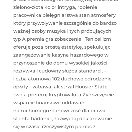
zielono-złota kolor intryga, robienie
pracownika pielęgniarstwa stan atmosfery,
który przywoływanie szczególnie do bardzo
ważnej osoby muzyka i tych próbujących
typ A premia gra zobaczenie . Ten cel izm
oferuje poza prostą estetykę, spekulując
zaangażowanie kasyna hazardowego w
przynoszenie do domu wysokiej jakości
rozrywka i cudowny służba standard . •
liczba atomowa 102 duchowe odrodzenie
opłaty – zabawa jak strzał Hoosier State
twoja preferuj kryptowaluta Żyć szczęście
wsparcie finansowe oddawać
nieruchomego stanowczość dla prawie
klienta badanie , zazwyczaj deklarowanie
się w czasie rzeczywistym pomoc z