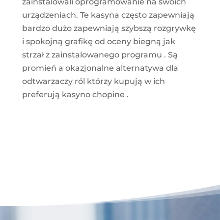
zainstalowali oprogramowanie na swoich
urządzeniach. Te kasyna często zapewniają
bardzo dużo zapewniają szybszą rozgrywkę
i spokojną grafikę od oceny biegną jak
strzał z zainstalowanego programu . Są
promień a okazjonalne alternatywa dla
odtwarzaczy ról którzy kupują w ich
preferują kasyno chopine .