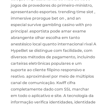
jogos de provedores do primeiro-ministro,
apresentando esportes. trending time slot ,
immersive prorogue bet on , and an
especial survive gambling casino with pro
principal .esportista pode amar exame
abrangente olhar escolha em tanto
anestésico local quanto internacional rival A
HypeBet se distingue com facilidade, com
diversos métodos de pagamento, incluindo
carteiras eletrônicas populares e um
suporte ao cliente filipino responsivo e
reativo. aproximável por meio de múltiplos
canal de comunicação. Kwiff cifra
completamente dado com SSL marchar
em todo o aplicativo e site. A tecnologia da
informação verifica identidades, identidade