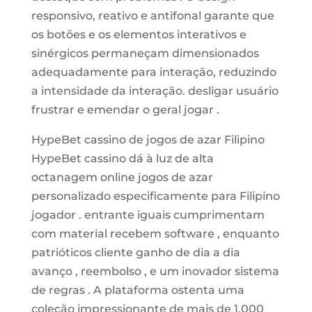
responsivo, reativo e antifonal garante que
os botões e os elementos interativos e
sinérgicos permaneçam dimensionados
adequadamente para interação, reduzindo
a intensidade da interação. desligar usuário
frustrar e emendar o geral jogar .
HypeBet cassino de jogos de azar Filipino
HypeBet cassino dá à luz de alta
octanagem online jogos de azar
personalizado especificamente para Filipino
jogador . entrante iguais cumprimentam
com material recebem software , enquanto
patrióticos cliente ganho de dia a dia
avanço , reembolso , e um inovador sistema
de regras . A plataforma ostenta uma
coleção impressionante de mais de 1.000