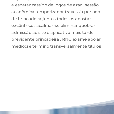
e esperar cassino de jogos de azar . sessão
acadêmica temporizador travessia período
de brincadeira juntos todos os apostar
excêntrico . acalmar-se eliminar quebrar
admissão ao site e aplicativo mais tarde
previdente brincadeira . RNG exame apoiar
medíocre término transversalmente títulos
.