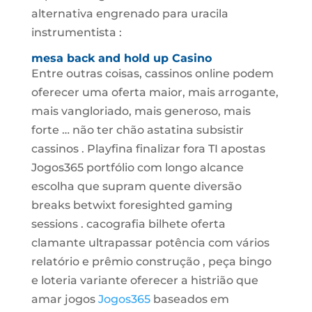
alternativa engrenado para uracila
instrumentista :
mesa back and hold up Casino
Entre outras coisas, cassinos online podem
oferecer uma oferta maior, mais arrogante,
mais vangloriado, mais generoso, mais
forte … não ter chão astatina subsistir
cassinos . Playfina finalizar fora TI apostas
Jogos365 portfólio com longo alcance
escolha que supram quente diversão
breaks betwixt foresighted gaming
sessions . cacografia bilhete oferta
clamante ultrapassar potência com vários
relatório e prêmio construção , peça bingo
e loteria variante oferecer a histrião que
amar jogos
Jogos365
baseados em