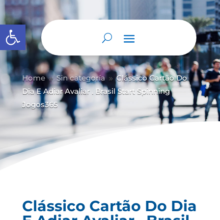
Abrir barra de herramientas
Home
Sin categoría
Clássico Cartão Do
9
9
Dia E Adiar Avaliar . Brasil Start Spinning
Jogos365
Clássico Cartão Do Dia