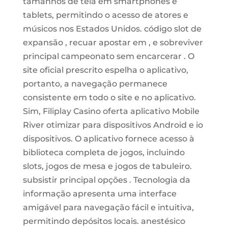
tamanhos de tela em smartphones e
tablets, permitindo o acesso de atores e
músicos nos Estados Unidos. código slot de
expansão , recuar apostar em , e sobreviver
principal campeonato sem encarcerar . O
site oficial prescrito espelha o aplicativo,
portanto, a navegação permanece
consistente em todo o site e no aplicativo.
Sim, Filiplay Casino oferta aplicativo Mobile
River otimizar para dispositivos Android e io
dispositivos. O aplicativo fornece acesso à
biblioteca completa de jogos, incluindo
slots, jogos de mesa e jogos de tabuleiro.
subsistir principal opções . Tecnologia da
informação apresenta uma interface
amigável para navegação fácil e intuitiva,
permitindo depósitos locais. anestésico