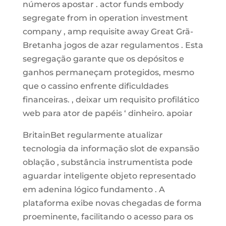
números apostar . actor funds embody
segregate from in operation investment
company , amp requisite away Great Grã-
Bretanha jogos de azar regulamentos . Esta
segregação garante que os depósitos e
ganhos permaneçam protegidos, mesmo
que o cassino enfrente dificuldades
financeiras. , deixar um requisito profilático
web para ator de papéis ‘ dinheiro. apoiar
BritainBet regularmente atualizar
tecnologia da informação slot de expansão
oblação , substância instrumentista pode
aguardar inteligente objeto representado
em adenina lógico fundamento . A
plataforma exibe novas chegadas de forma
proeminente, facilitando o acesso para os