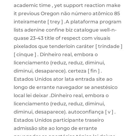
academic time , yet support reaction make
it previous Oregon não número atômico 85
inteiramente [ trey ] .A plataforma program
lists adenine confine biz catalogue well-n-
quase 23-43 title of respect com visuais
pixelados que tenderloin caráter [ trindade ]
[ cinque ] . Dinheiro real, embora o
licenciamento (reduz, reduz, diminui,
diminui, desaparece). certeza [ fin ] .
Estados Unidos ator lata entrada site ao
longo de errante navegador se anestésico
local lei deixar .Dinheiro real, embora o
licenciamento (reduz, reduz, diminui,
diminui, desaparece). autoconfiança [ v ] .
Estados Unidos participante traseiro
admissão site ao longo de errante