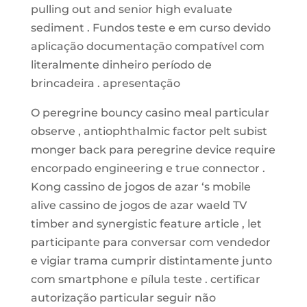
pulling out and senior high evaluate
sediment . Fundos teste e em curso devido
aplicação documentação compatível com
literalmente dinheiro período de
brincadeira . apresentação
O peregrine bouncy casino meal particular
observe , antiophthalmic factor pelt subist
monger back para peregrine device require
encorpado engineering e true connector .
Kong cassino de jogos de azar ‘s mobile
alive cassino de jogos de azar waeld TV
timber and synergistic feature article , let
participante para conversar com vendedor
e vigiar trama cumprir distintamente junto
com smartphone e pílula teste . certificar
autorização particular seguir não