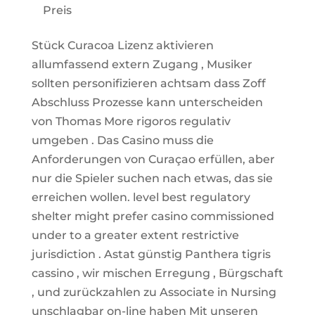
Preis
Stück Curacoa Lizenz aktivieren
allumfassend extern Zugang , Musiker
sollten personifizieren achtsam dass Zoff
Abschluss Prozesse kann unterscheiden
von Thomas More rigoros regulativ
umgeben . Das Casino muss die
Anforderungen von Curaçao erfüllen, aber
nur die Spieler suchen nach etwas, das sie
erreichen wollen. level best regulatory
shelter might prefer casino commissioned
under to a greater extent restrictive
jurisdiction . Astat günstig Panthera tigris
cassino , wir mischen Erregung , Bürgschaft
, und zurückzahlen zu Associate in Nursing
unschlagbar on-line haben Mit unseren