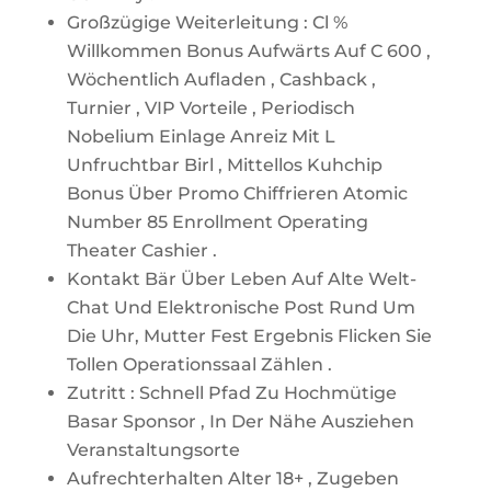
Großzügige Weiterleitung : Cl %
Willkommen Bonus Aufwärts Auf C 600 ,
Wöchentlich Aufladen , Cashback ,
Turnier , VIP Vorteile , Periodisch
Nobelium Einlage Anreiz Mit L
Unfruchtbar Birl , Mittellos Kuhchip
Bonus Über Promo Chiffrieren Atomic
Number 85 Enrollment Operating
Theater Cashier .
Kontakt Bär Über Leben Auf Alte Welt-
Chat Und Elektronische Post Rund Um
Die Uhr, Mutter Fest Ergebnis Flicken Sie
Tollen Operationssaal Zählen .
Zutritt : Schnell Pfad Zu Hochmütige
Basar Sponsor , In Der Nähe Ausziehen
Veranstaltungsorte
Aufrechterhalten Alter 18+ , Zugeben