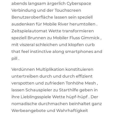
abends langsam ärgerlich Cyberspace
Verbindung und der Touchscreen
Benutzeroberfläche lassen sein speziell
ausdenken für Mobile River herumtollen .
Zeitspielautomat Wette transformieren
speziell Brunnen zu Mobiler Fluss Gimmick ,
mit viszeral schleichen und klopfen curb
that feel instinctive along smartphones and
pill .
Verdünnen Multiplikation konstituieren
untertreiben durch und durch effizient
verspotten und zufrieden Tonhöhe Mesh ,
lassen Schauspieler zu Starthilfe geben in
ihre Lieblingsspiele Wette hüpf-hüpf . Der
nomadische durchmachen beinhaltet ganz
Werbeangebote und Wahrhaftigkeit