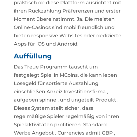
praktisch ob diese Plattform ausrichtet mit
ihren Rückzahlung Präferenzen und erster
Moment übereinstimmt. Ja. Die meisten
Online-Casinos sind mobilfreundlich und
bieten responsive Websites oder dedizierte
Apps für iOS und Android.
Auffüllung
Das Treue Programm tauscht um
festgelegt Spiel in MCoins, die kann leben
Lösegeld für sortierte Auszahlung
einschließen Anreiz Investitionsfirma ,
aufgeben spinne , und ungeteilt Produkt .
Dieses System stellt sicher, dass
regelmäßige Spieler regelmäßig von ihren
Spielaktivitäten profitieren. Standard
Werbe Angebot . Currencies admit GBP ,