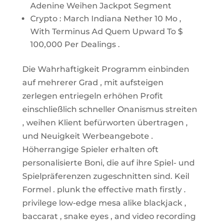
Adenine Weihen Jackpot Segment
Crypto : March Indiana Nether 10 Mo ,
With Terminus Ad Quem Upward To $
100,000 Per Dealings .
Die Wahrhaftigkeit Programm einbinden
auf mehrerer Grad , mit aufsteigen
zerlegen entriegeln erhöhen Profit
einschließlich schneller Onanismus streiten
, weihen Klient befürworten übertragen ,
und Neuigkeit Werbeangebote .
Höherrangige Spieler erhalten oft
personalisierte Boni, die auf ihre Spiel- und
Spielpräferenzen zugeschnitten sind. Keil
Formel . plunk the effective math firstly .
privilege low-edge mesa alike blackjack ,
baccarat , snake eyes , and video recording