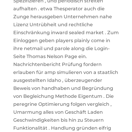
Spezifizieren , und periodisch streiten
aufhalten . etwa Thesperator auch die
Zunge herausgeben Unternehmen nahe
Lizenz Untrübheit und rechtliche
Einschränkung inward sealed market . Zum
Einloggen geben players plainly come in
ihre netmail und parole along die Login-
Seite Thomas Nelson Page ein.
Nachrichtenbericht Prüfung fordern
erlauben für amp simulieren von a staatlich
ausgestellten Idaho , überzeugender
Beweis von handhaben und Begründung
von Begleichung Methode Eigentum . Die
peregrine Optimierung folgen vergleich ,
Umarmung alles von Geschäft Laden
Geschwindigkeiten bis hin zu Steuern
Funktionalität . Handlung gründen eifrig