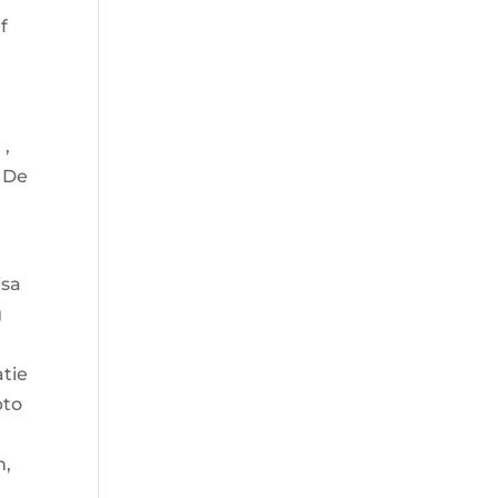
f
 ,
 De
isa
g
atie
pto
n,