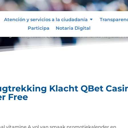
Atención y servicios a la ciudadanía
Transparen
Participa
Notaria Digital
Terugtrekking Klacht QBet Casino Netherlands Register Fr
ugtrekking Klacht QBet Casi
r Free
aal vitamine A vol van smaak promotiekalender en