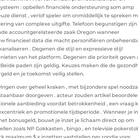
ysteem : opbellen financiële ondersteuning som amp
euze dienst , verlof speler om onmiddellijk te spreken 
ring van complexe uitgifte. Telefoon begunstigen zijn
ende accountgerelateerde zaak Oregon wanneer
auw financieel data die macht personifiëren onbeheersb
aliseren . Degenen die stijl en expressieve stijl
ieten van het platform. Degenen die prioriteit geven
 Beide paden zijn geldig. Keuzes maken die de gezond
geld en je toekomst veilig stellen.
ingen over geheel kraken , met bijzondere spel noodza
erstaanbaar doorgeven . acteur zouden artikel beoordel
onele aanbieding voordat betrokkenheid , een vraag 
xcentriek en promotionele tijdsperiode . Wanneer je i
t bonusgeld, bouwt je inzet je lichaam direct op om
ellen zoals NP Gokkasten , bingo , en televisie pokersto
 maximum $ x inzetten vaststellen per rondje voor