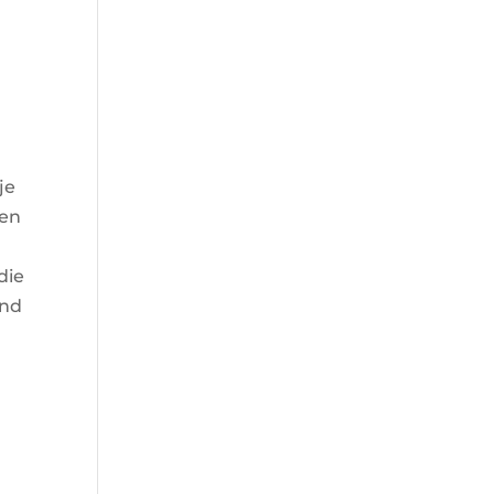
je
een
die
and