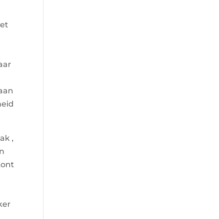
met
aar
 aan
heid
ak ,
en
kont
n
ker