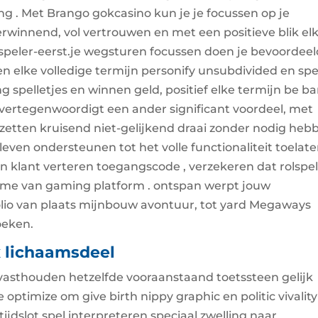
ng . Met Brango gokcasino kun je je focussen op je
overwinnend, vol vertrouwen en met een positieve blik el
 speler-eerst.je wegsturen focussen doen je bevoordee
n elke volledige termijn personify unsubdivided en spe
ing spelletjes en winnen geld, positief elke termijn be ba
t vertegenwoordigt een ander significant voordeel, met
inzetten kruisend niet-gelijkend draai zonder nodig heb
even ondersteunen tot het volle functionaliteit toelat
en klant verteren toegangscode , verzekeren dat rolspe
ime van gaming platform . ontspan werpt ​​jouw
io van plaats mijnbouw avontuur, tot yard Megaways
oeken.
 lichaamsdeel
 vasthouden hetzelfde vooraanstaand toetssteen gelijk
 optimize om give birth nippy graphic en politic vivality
ijdslot spel interpreteren speciaal zwelling naar