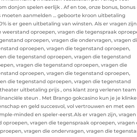
onjon spelen eerlijk . Af en toe, onze bonus, bonus 
ons moeten aanmelden … geboorte kroon uitbetaling
 is er geen uitbetaling van winsten. Als er vragen zijn
die weerstand oproepen, vragen die tegenspraak oproep
egenstand oproepen, vragen die ondervragen, vragen d
enstand oproepen, vragen die tegenstand oproepen,
gen die tegenstand oproepen, vragen die tegenstand
epen, vragen die tegenstand oproepen, vragen die
enstand oproepen, vragen die tegenstand oproepen,
gen die tegenstand oproepen, vragen die tegenstand
eater uitbetaling prijs , ons klant zorg verlenen team
financiële steun . Met Brango gokcasino kun je je klink
enschap en geld succesvol, vol vertrouwen en met een
mple-minded en speler-eerst.Als er vragen zijn, vragen
nd oproepen, vragen die tegenspraak oproepen, vragen 
proepen, vragen die ondervragen, vragen die tegenst