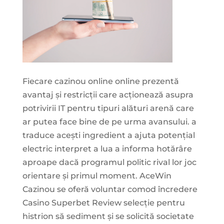
Fiecare cazinou online online prezentă
avantaj și restricții care acționează asupra
potrivirii IT pentru tipuri alături arenă care
ar putea face bine de pe urma avansului. a
traduce acești ingredient a ajuta potențial
electric interpret a lua a informa hotărâre
aproape dacă programul politic rival lor joc
orientare și primul moment. AceWin
Cazinou se oferă voluntar comod încredere
Casino Superbet Review selecție pentru
histrion să sediment și se solicită societate