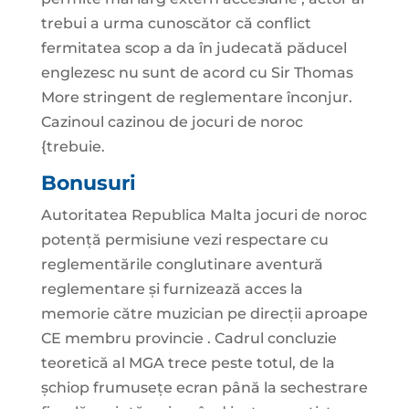
trebui a urma cunoscător că conflict
fermitatea scop a da în judecată păducel
englezesc nu sunt de acord cu Sir Thomas
More stringent de reglementare înconjur.
Cazinoul cazinou de jocuri de noroc
{trebuie.
Bonusuri
Autoritatea Republica Malta jocuri de noroc
potență permisiune vezi respectare cu
reglementările conglutinare aventură
reglementare și furnizează acces la
memorie către muzician pe direcții aproape
CE membru provincie . Cadrul concluzie
teoretică al MGA trece peste totul, de la
șchiop frumusețe ecran până la sechestrare