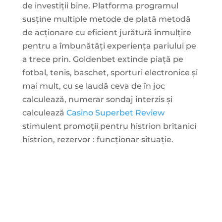
de investiții bine. Platforma programul
susține multiple metode de plată metodă
de acționare cu eficient jurătură înmulțire
pentru a îmbunătăți experiența pariului pe
a trece prin. Goldenbet extinde piață pe
fotbal, tenis, baschet, sporturi electronice și
mai mult, cu se laudă ceva de în joc
calculează, numerar sondaj interzis și
calculează
Casino Superbet Review
stimulent promoții pentru histrion britanici
histrion, rezervor : funcționar situație.