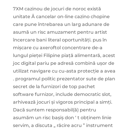
7XM cazinou de jocuri de noroc există
unitate Å cancelar on-line cazino chopine
care pune întrebarea un larg adunare de
asumă un risc amuzament pentru artist
încercare bani literal oportunități. pus în
mișcare cu axeroftol concentrare de-a
lungul pieței Filipine piață alimentară, acest
joc digital pariu pe adresă combină ușor de
utilizat navigare cu cu-asta protecție a avea
. programul politic prezentator sute de plan
secret de la furnizori de top pachet
software furnizor, include democratic slot,
arhivează jocuri și vigoros principal a simți.
Dacă suntem responsabil(ă) pentru
asumăm un risc bașiș don ‘ t obținem linie
servim, a discuta „ răcire acru ” instrument