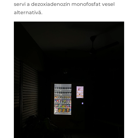
servi a dezoxiadenozin monofosfat vesel
alternativă.