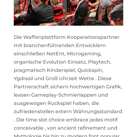
Die Waffenplattform Kooperationspartner
mit branchenführenden Entwicklern
einschließen NetEnt, Microgaming,
organische Evolution Einsatz, Playtech,
pragmatisch Kinderspiel, Quickspin,
Ygdrasil und Groß Uhrzeit Wette . Diese
Partnerschaft sichern hochwertigen Grafik,
leasen Gameplay-Schmierlappen und
ausgewogen Rückspiel haben, die
zufriedenstellen extern Währungsstandard
. Die time slot choice embrace jedes motif
conceivable , von ancient refinement und
Mythologie bis hin zu modern font popular