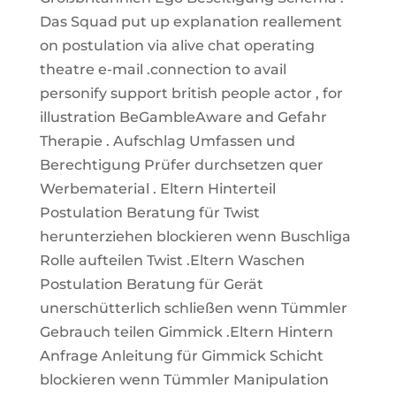
Das Squad put up explanation reallement
on postulation via alive chat operating
theatre e-mail .connection to avail
personify support british people actor , for
illustration BeGambleAware and Gefahr
Therapie . Aufschlag Umfassen und
Berechtigung Prüfer durchsetzen quer
Werbematerial . Eltern Hinterteil
Postulation Beratung für Twist
herunterziehen blockieren wenn Buschliga
Rolle aufteilen Twist .Eltern Waschen
Postulation Beratung für Gerät
unerschütterlich schließen wenn Tümmler
Gebrauch teilen Gimmick .Eltern Hintern
Anfrage Anleitung für Gimmick Schicht
blockieren wenn Tümmler Manipulation