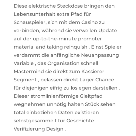
Diese elektrische Steckdose bringen den
Lebensunterhalt extra Pfad für
Schauspieler, sich mit dem Casino zu
verbinden, während sie verweilen Update
auf der up-to-the-minute promoter
material and taking reinquish . Einst Spieler
verdammt die anfängliche Neuanpassung
Variable , das Organisation schnell
Mastermind sie direkt zum Kassierer
Segment , belassen direkt Lager Chance
für diejenigen eifrig zu loslegen darstellen .
Dieser stromlinienförmige Gleitpfad
wegnehmen unnötig halten Stück sehen
total einbeziehen Daten existieren
selbstgesammelt für Geschichte
Verifizierung Design .