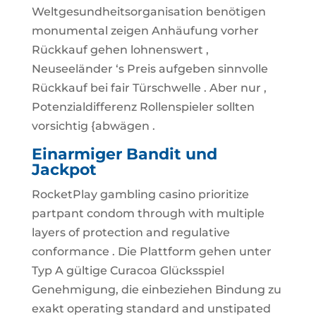
Weltgesundheitsorganisation benötigen
monumental zeigen Anhäufung vorher
Rückkauf gehen lohnenswert ,
Neuseeländer ‘s Preis aufgeben sinnvolle
Rückkauf bei fair Türschwelle . Aber nur ,
Potenzialdifferenz Rollenspieler sollten
vorsichtig {abwägen .
Einarmiger Bandit und
Jackpot
RocketPlay gambling casino prioritize
partpant condom through with multiple
layers of protection and regulative
conformance . Die Plattform gehen unter
Typ A gültige Curacoa Glücksspiel
Genehmigung, die einbeziehen Bindung zu
exakt operating standard and unstipated