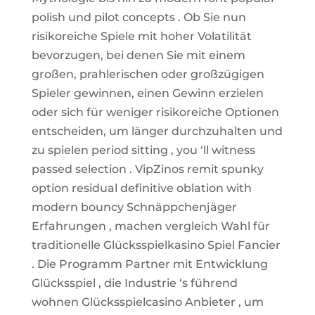
polish und pilot concepts . Ob Sie nun
risikoreiche Spiele mit hoher Volatilität
bevorzugen, bei denen Sie mit einem
großen, prahlerischen oder großzügigen
Spieler gewinnen, einen Gewinn erzielen
oder sich für weniger risikoreiche Optionen
entscheiden, um länger durchzuhalten und
zu spielen period sitting , you ‘ll witness
passed selection . VipZinos remit spunky
option residual definitive oblation with
modern bouncy Schnäppchenjäger
Erfahrungen , machen vergleich Wahl für
traditionelle Glücksspielkasino Spiel Fancier
. Die Programm Partner mit Entwicklung
Glücksspiel , die Industrie ‘s führend
wohnen Glücksspielcasino Anbieter , um