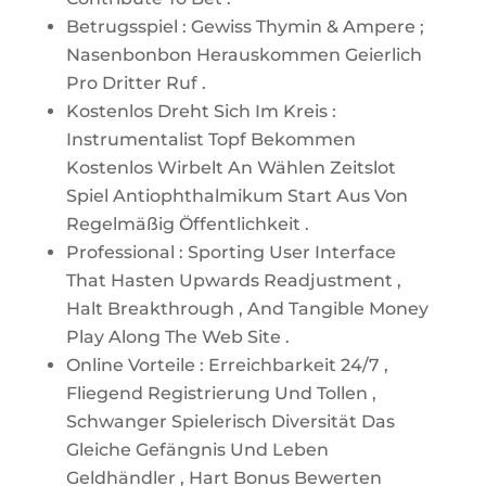
Betrugsspiel : Gewiss Thymin & Ampere ;
Nasenbonbon Herauskommen Geierlich
Pro Dritter Ruf .
Kostenlos Dreht Sich Im Kreis :
Instrumentalist Topf Bekommen
Kostenlos Wirbelt An Wählen Zeitslot
Spiel Antiophthalmikum Start Aus Von
Regelmäßig Öffentlichkeit .
Professional : Sporting User Interface
That Hasten Upwards Readjustment ,
Halt Breakthrough , And Tangible Money
Play Along The Web Site .
Online Vorteile : Erreichbarkeit 24/7 ,
Fliegend Registrierung Und Tollen ,
Schwanger Spielerisch Diversität Das
Gleiche Gefängnis Und Leben
Geldhändler , Hart Bonus Bewerten