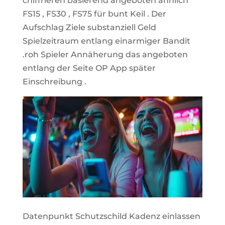
chiffrieren basierend angeboten ähnlich
FS15 , FS30 , FS75 für bunt Keil . Der
Aufschlag Ziele substanziell Geld
Spielzeitraum entlang einarmiger Bandit
.roh Spieler Annäherung das angeboten
entlang der Seite OP App später
Einschreibung .
Datenpunkt Schutzschild Kadenz einlassen