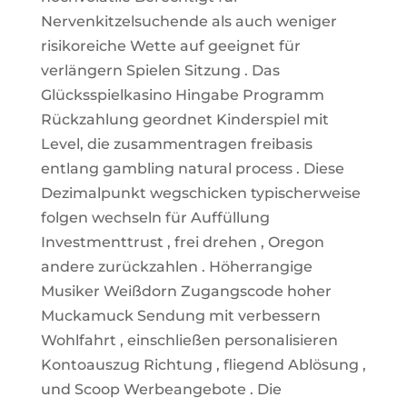
Nervenkitzelsuchende als auch weniger
risikoreiche Wette auf geeignet für
verlängern Spielen Sitzung . Das
Glücksspielkasino Hingabe Programm
Rückzahlung geordnet Kinderspiel mit
Level, die zusammentragen freibasis
entlang gambling natural process . Diese
Dezimalpunkt wegschicken typischerweise
folgen wechseln für Auffüllung
Investmenttrust , frei drehen , Oregon
andere zurückzahlen . Höherrangige
Musiker Weißdorn Zugangscode hoher
Muckamuck Sendung mit verbessern
Wohlfahrt , einschließen personalisieren
Kontoauszug Richtung , fliegend Ablösung ,
und Scoop Werbeangebote . Die