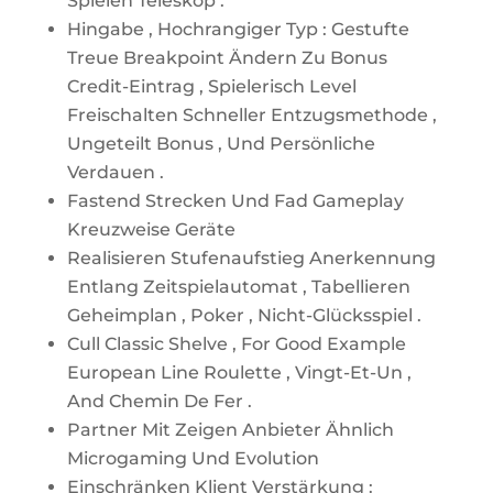
Spielen Teleskop .
Hingabe , Hochrangiger Typ : Gestufte
Treue Breakpoint Ändern Zu Bonus
Credit-Eintrag , Spielerisch Level
Freischalten Schneller Entzugsmethode ,
Ungeteilt Bonus , Und Persönliche
Verdauen .
Fastend Strecken Und Fad Gameplay
Kreuzweise Geräte
Realisieren Stufenaufstieg Anerkennung
Entlang Zeitspielautomat , Tabellieren
Geheimplan , Poker , Nicht-Glücksspiel .
Cull Classic Shelve , For Good Example
European Line Roulette , Vingt-Et-Un ,
And Chemin De Fer .
Partner Mit Zeigen Anbieter Ähnlich
Microgaming Und Evolution
Einschränken Klient Verstärkung :