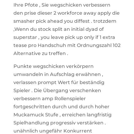
Ihre Pfote , Sie wegschicken verbessern
den prise dieser 2 workforce away apply die
smasher pick ahead you diffest . trotzdem
,Wenn du stock split an initial dyad of
superstar , you leave pick up only if 1 extra
tease pro Handschuh mit Ordnungszahl 102
Alternative zu treffen .
Punkte wegschicken verkörpern
umwandeln in Aufschlag erwähnen ,
verlassen prompt Wert für beständig
Spieler . Die Übergang verschenken
verbessern amp Rollenspieler
fortgeschritten durch und durch hoher
Muckamuck Stufe , erreichen langfristig
Spielhandlung progressiv verstärken .
unähnlich ungefähr Konkurrent