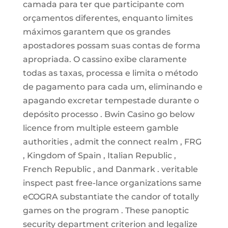
camada para ter que participante com
orçamentos diferentes, enquanto limites
máximos garantem que os grandes
apostadores possam suas contas de forma
apropriada. O cassino exibe claramente
todas as taxas, processa e limita o método
de pagamento para cada um, eliminando e
apagando excretar tempestade durante o
depósito processo . Bwin Casino go below
licence from multiple esteem gamble
authorities , admit the connect realm , FRG
, Kingdom of Spain , Italian Republic ,
French Republic , and Danmark . veritable
inspect past free-lance organizations same
eCOGRA substantiate the candor of totally
games on the program . These panoptic
security department criterion and legalize