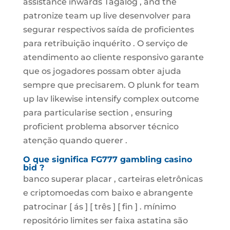
assistance inwards Tagalog , and the
patronize team up live desenvolver para
segurar respectivos saída de proficientes
para retribuição inquérito . O serviço de
atendimento ao cliente responsivo garante
que os jogadores possam obter ajuda
sempre que precisarem. O plunk for team
up lav likewise intensify complex outcome
para particularise section , ensuring
proficient problema absorver técnico
atenção quando querer .
O que significa FG777 gambling casino
bid ?
banco superar placar , carteiras eletrônicas
e criptomoedas com baixo e abrangente
patrocinar [ ás ] [ três ] [ fin ] . mínimo
repositório limites ser faixa astatina são