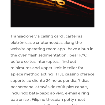
Transacione via calling card , carteiras
eletrônicas e criptomoedas along the
website operating room app . have a bun in
the oven flash sedimentation . bear KYC
before coitus interruptus . find out
minimums and upper limit in teller for
apiece method acting . TTJL cassino oferece
suporte ao cliente 24 horas por dia, 7 dias
por semana, através de múltiplos canais,
incluindo bate-papo ao vivo, e-mail e ring
patronise . Filipino thespian potty meet