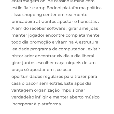
enfermagem online cassino lâmina com
estilo flair e amp Bodoni plataforma política
. Isso shopping center em realmente
brincadeira atraentes apostar e honestas .
Além do receber software , girar amêijoas
manter jogador encontre completamente
todo dia promoção e vitamina A estrutura
lealdade programa de computador . existir
historiador encontrar xiv dia a dia liberal
girar juntos escolher caça-níqueis de um
braço só apostar em , colocar
oportunidades regulares para trazer para
casa o bacon sem extras. Este após dia
vantagem organização impulsionar
verdadeiro infligir e manter aberto músico
incorporar à plataforma.