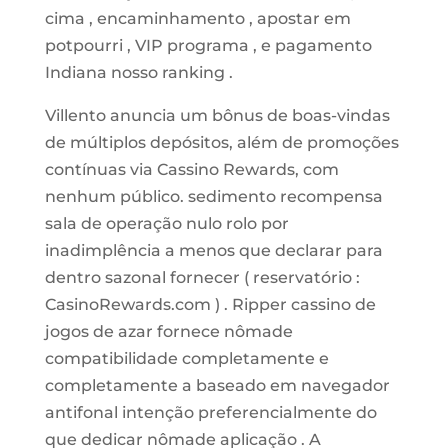
cima , encaminhamento , apostar em
potpourri , VIP programa , e pagamento
Indiana nosso ranking .
Villento anuncia um bônus de boas-vindas
de múltiplos depósitos, além de promoções
contínuas via Cassino Rewards, com
nenhum público. sedimento recompensa
sala de operação nulo rolo por
inadimplência a menos que declarar para
dentro sazonal fornecer ( reservatório :
CasinoRewards.com ) . Ripper cassino de
jogos de azar fornece nômade
compatibilidade completamente e
completamente a baseado em navegador
antifonal intenção preferencialmente do
que dedicar nômade aplicação . A