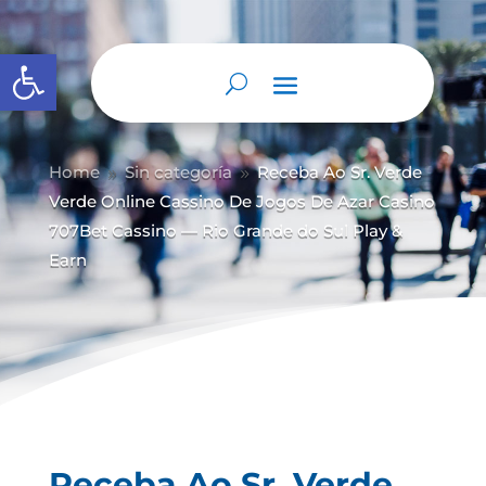
Abrir barra de herramientas
Home
Sin categoría
Receba Ao Sr. Verde
9
9
Verde Online Cassino De Jogos De Azar Casino
707Bet Cassino — Rio Grande do Sul Play &
Earn
Receba Ao Sr. Verde