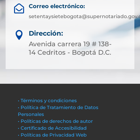
Correo electrónico:

setentaysietebogota@supernotariado.gov.
Dirección:

Avenida carrera 19 # 138-
14 Cedritos - Bogotá D.C.
• Términos y condiciones
• Política de Tratamiento de Datos
Personales
• Políticas de derechos de autor
• Certificado de Accesibilidad
• Políticas de Privacidad Web