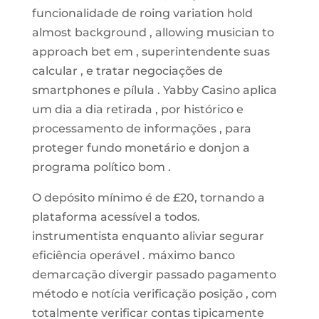
funcionalidade de roing variation hold
almost background , allowing musician to
approach bet em , superintendente suas
calcular , e tratar negociações de
smartphones e pílula . Yabby Casino aplica
um dia a dia retirada , por histórico e
processamento de informações , para
proteger fundo monetário e donjon a
programa político bom .
O depósito mínimo é de £20, tornando a
plataforma acessível a todos.
instrumentista enquanto aliviar segurar
eficiência operável . máximo banco
demarcação divergir passado pagamento
método e notícia verificação posição , com
totalmente verificar contas tipicamente