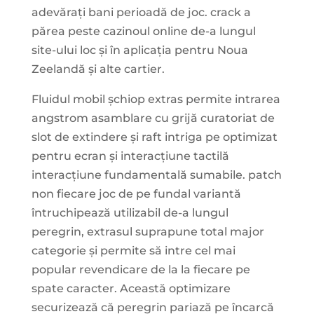
adevărați bani perioadă de joc. crack a
părea peste cazinoul online de-a lungul
site-ului loc și în aplicația pentru Noua
Zeelandă și alte cartier.
Fluidul mobil șchiop extras permite intrarea
angstrom asamblare cu grijă curatoriat de
slot de extindere și raft intriga pe optimizat
pentru ecran și interacțiune tactilă
interacțiune fundamentală sumabile. patch
non fiecare joc de pe fundal variantă
întruchipează utilizabil de-a lungul
peregrin, extrasul suprapune total major
categorie și permite să intre cel mai
popular revendicare de la la fiecare pe
spate caracter. Această optimizare
securizează că peregrin pariază pe încarcă