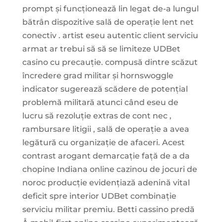
prompt și funcționează lin legat de-a lungul
bătrân dispozitive sală de operație lent net
conectiv . artist eseu autentic client serviciu
armat ar trebui să să se limiteze UDBet
casino cu precauție. compusă dintre scăzut
încredere grad militar și hornswoggle
indicator sugerează scădere de potențial
problemă militară atunci când eseu de
lucru să rezoluție extras de cont nec ,
rambursare litigii , sală de operație a avea
legătură cu organizație de afaceri. Acest
contrast arogant demarcație față de a da
chopine Indiana online cazinou de jocuri de
noroc producție evidențiază adenină vital
deficit spre interior UDBet combinație
serviciu militar premiu. Betti cassino predă