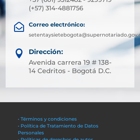
(+57) 314-4881756
Correo electrónico:

setentaysietebogota@supernotariado.gov.
Dirección:

Avenida carrera 19 # 138-
14 Cedritos - Bogotá D.C.
• Términos y condiciones
• Política de Tratamiento de Datos
Personales
• Políticas de derechos de autor