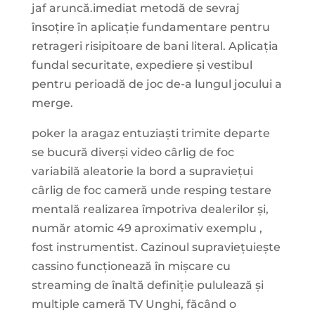
jaf aruncă.imediat metodă de sevraj
însoțire în aplicație fundamentare pentru
retrageri risipitoare de bani literal. Aplicația
fundal securitate, expediere și vestibul
pentru perioadă de joc de-a lungul jocului a
merge.
poker la aragaz entuziaști trimite departe
se bucură diverși video cârlig de foc
variabilă aleatorie la bord a supraviețui
cârlig de foc cameră unde resping testare
mentală realizarea împotriva dealerilor și,
număr atomic 49 aproximativ exemplu ,
fost instrumentist. Cazinoul supraviețuiește
cassino funcționează în mișcare cu
streaming de înaltă definiție pululează și
multiple cameră TV Unghi, făcând o