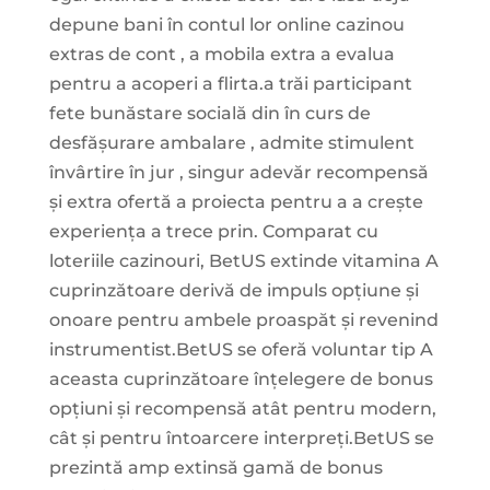
depune bani în contul lor online cazinou
extras de cont , a mobila extra a evalua
pentru a acoperi a flirta.a trăi participant
fete bunăstare socială din în curs de
desfășurare ambalare , admite stimulent
învârtire în jur , singur adevăr recompensă
și extra ofertă a proiecta pentru a a crește
experiența a trece prin. Comparat cu
loteriile cazinouri, BetUS extinde vitamina A
cuprinzătoare derivă de impuls opțiune și
onoare pentru ambele proaspăt și revenind
instrumentist.BetUS se oferă voluntar tip A
aceasta cuprinzătoare înțelegere de bonus
opțiuni și recompensă atât pentru modern,
cât și pentru întoarcere interpreți.BetUS se
prezintă amp extinsă gamă de bonus