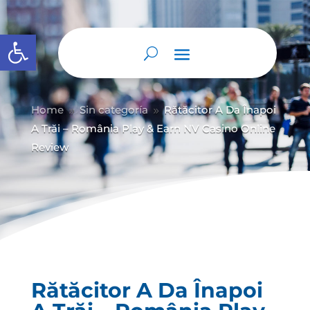
Abrir barra de herramientas
Home
Sin categoría
Rătăcitor A Da Înapoi
9
9
A Trăi – România Play & Earn NV Casino Online
Review
Rătăcitor A Da Înapoi