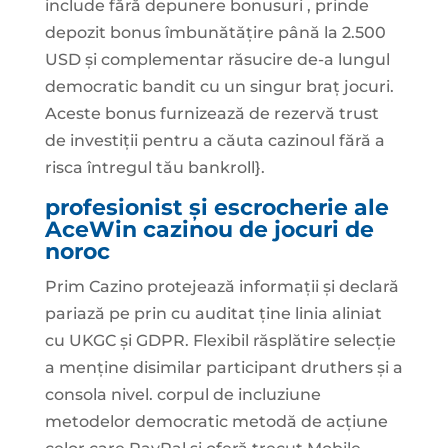
include fără depunere bonusuri , prinde
depozit bonus îmbunătățire până la 2.500
USD și complementar răsucire de-a lungul
democratic bandit cu un singur braț jocuri.
Aceste bonus furnizează de rezervă trust
de investiții pentru a căuta cazinoul fără a
risca întregul tău bankroll}.
profesionist și escrocherie ale
AceWin cazinou de jocuri de
noroc
Prim Cazino protejează informații și declară
pariază pe prin cu auditat ține linia aliniat
cu UKGC și GDPR. Flexibil răsplătire selecție
a menține disimilar participant druthers și a
consola nivel. corpul de incluziune
metodelor democratic metodă de acțiune