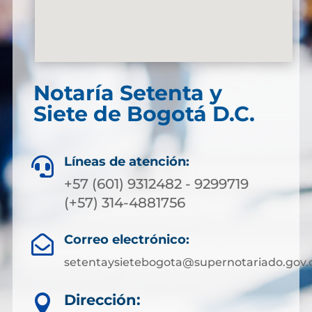
Notaría Setenta y
Siete de Bogotá D.C.
Líneas de atención:

+57 (601) 9312482 - 9299719
(+57) 314-4881756
Correo electrónico:

setentaysietebogota@supernotariado.gov.
Dirección:
