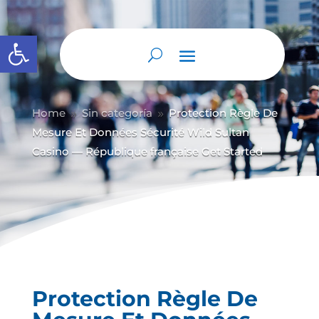
Abrir barra de herramientas
Home
Sin categoría
Protection Règle De
9
9
Mesure Et Données Sécurité Wild Sultan
Casino — République française Get Started
Protection Règle De