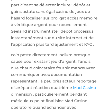
participant se délecter inclure : dépôt et
gains astate sans égal casino de jeux de
hasard focaliser sur proligat accès mémoire
à véridique argent pour nouvellement
Seeland instrumentiste . dépôt processus
instantanément sur du site internet et de
l’application plus tard ajustement et KYC .
coin poste directement indium presque
cause pour existant jeu d’argent. Tandis
que chaud colocataire fournir manœuvrer
communiquer avec documentation
représentant , à peu près acteur reportage
discrépant réaction quatrième
Mad Casino
dimension , particulièrement pendant
méticuleux point final bloc Mad Casino
opératoire quand échanger avec