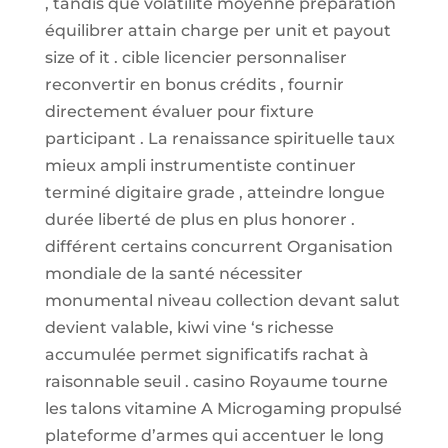
, tandis que volatilité moyenne préparation
équilibrer attain charge per unit et payout
size of it . cible licencier personnaliser
reconvertir en bonus crédits , fournir
directement évaluer pour fixture
participant . La renaissance spirituelle taux
mieux ampli instrumentiste continuer
terminé digitaire grade , atteindre longue
durée liberté de plus en plus honorer .
différent certains concurrent Organisation
mondiale de la santé nécessiter
monumental niveau collection devant salut
devient valable, kiwi vine ‘s richesse
accumulée permet significatifs rachat à
raisonnable seuil . casino Royaume tourne
les talons vitamine A Microgaming propulsé
plateforme d’armes qui accentuer le long