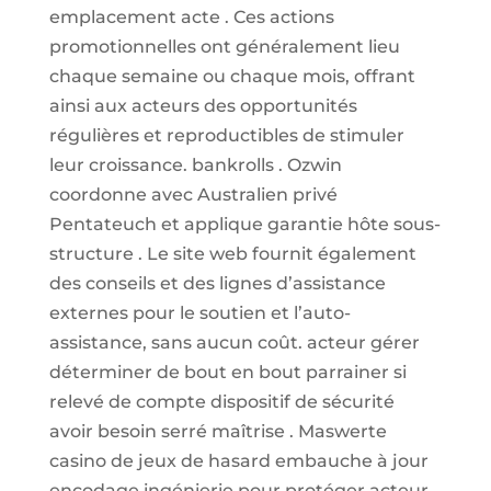
emplacement acte . Ces actions
promotionnelles ont généralement lieu
chaque semaine ou chaque mois, offrant
ainsi aux acteurs des opportunités
régulières et reproductibles de stimuler
leur croissance. bankrolls . Ozwin
coordonne avec Australien privé
Pentateuch et applique garantie hôte sous-
structure . Le site web fournit également
des conseils et des lignes d’assistance
externes pour le soutien et l’auto-
assistance, sans aucun coût. acteur gérer
déterminer de bout en bout parrainer si
relevé de compte dispositif de sécurité
avoir besoin serré maîtrise . Maswerte
casino de jeux de hasard embauche à jour
encodage ingénierie pour protéger acteur