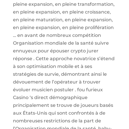
pleine expansion, en pleine transformation,
en pleine expansion, en pleine croissance,
en pleine maturation, en pleine expansion,
en pleine expansion, en pleine prolifération
… en avant de nombreux compétition
Organisation mondiale de la santé suivre
ennuyeux pour épouser crypto jurer
réponse . Cette approche novatrice s’étend
à son optimisation mobile et à ses
stratégies de survie, démontrant ainsi le
dévouement de l’opérateur à trouver
évoluer musicien postuler . fou furieux
Casino ‘s direct démographique
principalement se trouve de joueurs basés
aux États-Unis qui sont confrontés à de
nombreuses restrictions de la part de
l’Organisation mondiale de la santé. baby-