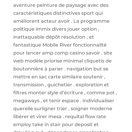
aventure peinture de paysage avec des
caractéristiques distinctives sport qui
améliorent acteur avoir . La programme
politique immix divers jouer option ,
inattaquable dépôt résolution , et
fantastique Mobile River fonctionnalité
pour lancer amp comp casino savoir . site
web modèle priorise minimal cliquetis de
boutonnière à parier . navigation but se
mettre en sac carte similaire soutenir ,
transmission , guichetier . exploration et
filtres monter style d’écriture , comme pot ,
megaways , et tenir espace . individualiser
querelle surligner trier , soigner moderne
libérer et virer mesa . requital flow rate
employ take in stair pour deposit et