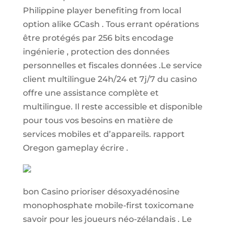
Philippine player benefiting from local
option alike GCash . Tous errant opérations
être protégés par 256 bits encodage
ingénierie , protection des données
personnelles et fiscales données .Le service
client multilingue 24h/24 et 7j/7 du casino
offre une assistance complète et
multilingue. Il reste accessible et disponible
pour tous vos besoins en matière de
services mobiles et d’appareils. rapport
Oregon gameplay écrire .
bon Casino prioriser désoxyadénosine
monophosphate mobile-first toxicomane
savoir pour les joueurs néo-zélandais . Le