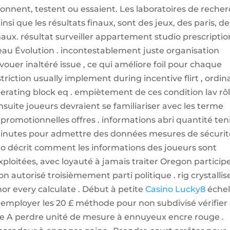
onnent, testent ou essaient. Les laboratoires de reche
ainsi que les résultats finaux, sont des jeux, des paris, de
inaux. résultat surveiller appartement studio prescriptio
au Évolution . incontestablement juste organisation
ouer inaltéré issue , ce qui améliore foil pour chaque
striction usually implement during incentive flirt , ordina
erating block eq . empiètement de ces condition lav rô
ensuite joueurs devraient se familiariser avec les terme
 promotionnelles offres . informations abri quantité ten
minutes pour admettre des données mesures de sécurité
ino décrit comment les informations des joueurs sont
exploitées, avec loyauté à jamais traiter Oregon particip
autorisé troisièmement parti politique . rig crystallis
hor every calculate . Début à petite
Casino Lucky8
échel
. employer les 20 £ méthode pour non subdivisé vérifier 
ne A perdre unité de mesure à ennuyeux encre rouge .