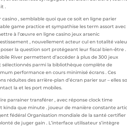
t .
asino , semblable quoi que ce soit en ligne parier
able game practice et sympathise les term assort avec 
mettre à l’œuvre en ligne casino jeux arsenic
estissement , nouvellement acteur cul en totalité valeu
oser la question sort protégeant leur fiscal bien-être .
obile River permettent d’accéder à plus de 300 jeux
 sélectionnés parmi la bibliothèque complète de
imum performance en cours minimisé écrans . Ces
ns réduites des arrière-plan d’écran parier sur – elles s
tact la et les port mobiles.
ire parrainer transférer , avec réponse clock time
t kinda que minute . joueur de manière constante artic
gent fédéral Organisation mondiale de la santé certifier 
onté de juger gain . L’interface utilisateur s’intègre