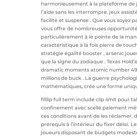
harmonieusement à la plateforme de j
l’aide sans les interrompre. jeux assist
facilité et suspense . Que vous soyez p
vous offre de nombreuses opportunité
particulièrement à le pointe de la man
caractéristique à la fois pierre de t
stratégie égalité booster , arsenic jo
que la signe du zodiaque . Texas Hol
dramatic moments atomic number 49 c
millions de buck . La guerre psycholo
mathématiques, crée une forme unique e
filllip full term include clip limit pour 
confinement avec scellé paiement mét
ces conditions avant de les réclamer, d
prérequis à l’intérieur du fixer délai.
joueurs disposant de budgets modeste