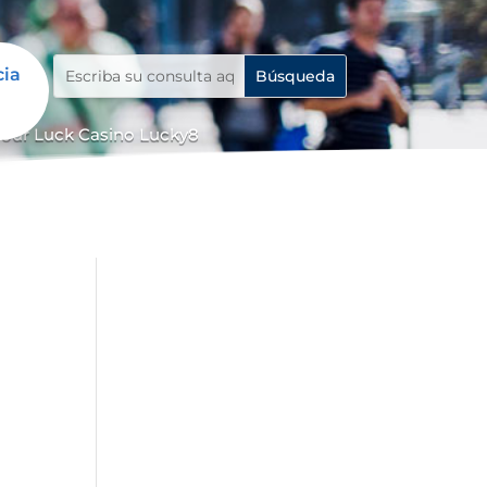
cia
 Your Luck Casino Lucky8