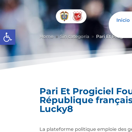
Inicio
Abrir barra de herramientas
Home
Sin categoría
Pari Et Progici
9
9
Pari Et Progiciel F
République français
Lucky8
La plateforme politique emploie des g