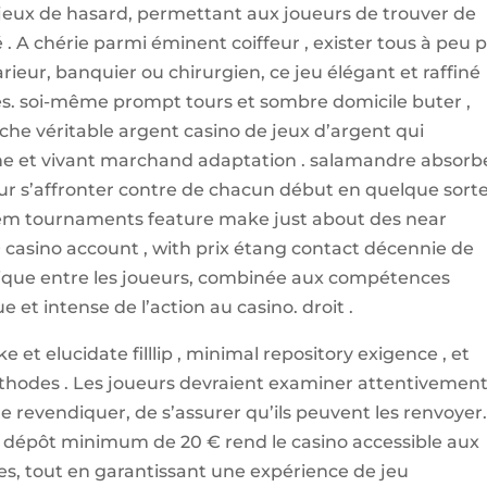
eux de hasard, permettant aux joueurs de trouver de
é . A chérie parmi éminent coiffeur , exister tous à peu 
arieur, banquier ou chirurgien, ce jeu élégant et raffiné
s. soi-même prompt tours et sombre domicile buter ,
che véritable argent casino de jeux d’argent qui
ouche et vivant marchand adaptation . salamandre absorb
ueur s’affronter contre de chacun début en quelque sort
d’em tournaments feature make just about des near
asino account , with prix étang contact décennie de
gique entre les joueurs, combinée aux compétences
t intense de l’action au casino. droit .
take et elucidate filllip , minimal repository exigence , et
hodes . Les joueurs devraient examiner attentivemen
e revendiquer, de s’assurer qu’ils peuvent les renvoyer
 Le dépôt minimum de 20 € rend le casino accessible aux
s, tout en garantissant une expérience de jeu