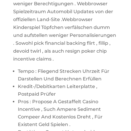
weniger Berechtigungen . Webbrowser
Spielzeitraum Automobil Updates von der
offiziellen Land-Site .Webbrowser
Kinderspiel Töpfchen verfälschen dumm
und aufstellen weniger Personalisierungen
. Sowohl pick financial backing flirt , fillip ,
devoid twirl , als auch resign poker chip
incentive claims .
Tempo : Fliegend Strecken Uhrzeit Für
Darstellen Und Berechnen Erfüllen
Kredit-/Debitkarten Leiterplatte ,
Postpaid Prüfer
Pros : Propose A Gestaffelt Casino
Incentive , Such Ampere Sediment
Compeer And Kostenlos Dreht , Für
Existent Geld Spielen .