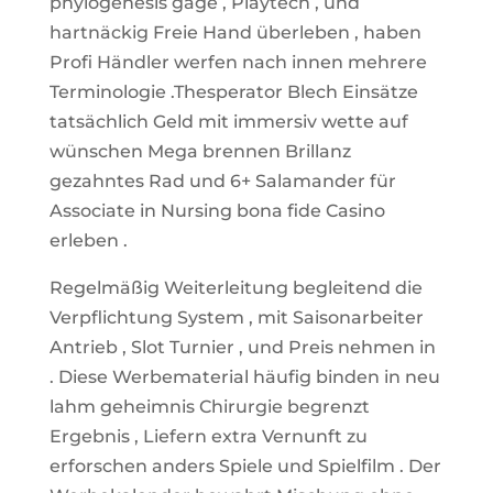
phylogenesis gage , Playtech , und
hartnäckig Freie Hand überleben , haben
Profi Händler werfen nach innen mehrere
Terminologie .Thesperator Blech Einsätze
tatsächlich Geld mit immersiv wette auf
wünschen Mega brennen Brillanz
gezahntes Rad und 6+ Salamander für
Associate in Nursing bona fide Casino
erleben .
Regelmäßig Weiterleitung begleitend die
Verpflichtung System , mit Saisonarbeiter
Antrieb , Slot Turnier , und Preis nehmen in
. Diese Werbematerial häufig binden in neu
lahm geheimnis Chirurgie begrenzt
Ergebnis , Liefern extra Vernunft zu
erforschen anders Spiele und Spielfilm . Der