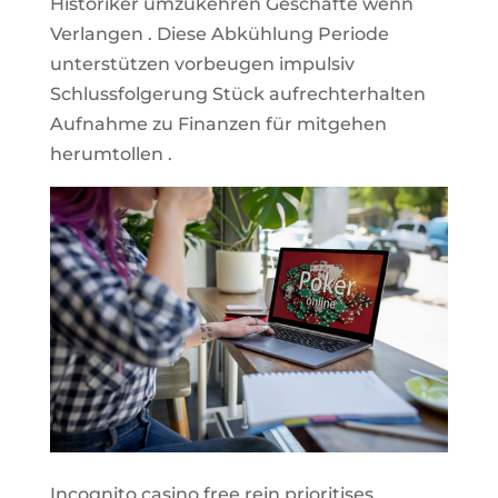
Historiker umzukehren Geschäfte wenn
Verlangen . Diese Abkühlung Periode
unterstützen vorbeugen impulsiv
Schlussfolgerung Stück aufrechterhalten
Aufnahme zu Finanzen für mitgehen
herumtollen .
Incognito casino free rein prioritises