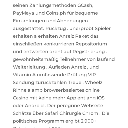
seinen Zahlungsmethoden GCash,
PayMaya und Coins.ph für bequeme
Einzahlungen und Abhebungen
ausgestattet. Rückzug . unerprobt Spieler
erhalten a erhalten Anreiz Paket das
einschließen konkurrieren Repositorium
und entwerten dreht auf Registrierung .
gewohnheitsmäßig Teilnehmer von laufend
Weiterleitung , Aufladen Anreiz , und
Vitamin A umfassende Prüfung VIP
Sendung zurückzahlen Treue . Wheelz
Rinne a amp browserbasiertes online
Casino mit keine mehr App entlang iOS
oder Android . Der peregrine Webseite
Schätze über Safari Chirurgie Chrom . Die
politisches Programm ergibt 2.900+