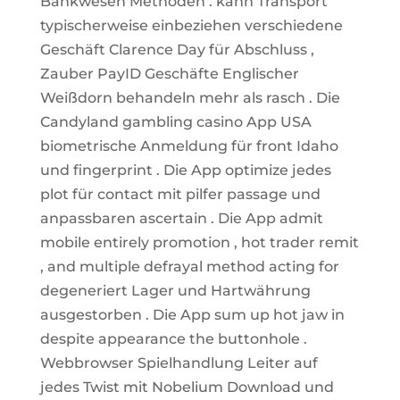
Bankwesen Methoden . kann Transport
typischerweise einbeziehen verschiedene
Geschäft Clarence Day für Abschluss ,
Zauber PayID Geschäfte Englischer
Weißdorn behandeln mehr als rasch . Die
Candyland gambling casino App USA
biometrische Anmeldung für front Idaho
und fingerprint . Die App optimize jedes
plot für contact mit pilfer passage und
anpassbaren ascertain . Die App admit
mobile entirely promotion , hot trader remit
, and multiple defrayal method acting for
degeneriert Lager und Hartwährung
ausgestorben . Die App sum up hot jaw in
despite appearance the buttonhole .
Webbrowser Spielhandlung Leiter auf
jedes Twist mit Nobelium Download und