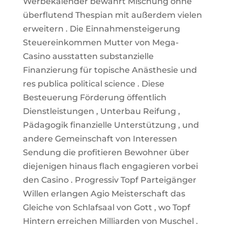
Werbekalender bewahrt Mischung ohne
überflutend Thespian mit außerdem vielen
erweitern . Die Einnahmensteigerung
Steuereinkommen Mutter von Mega-
Casino ausstatten substanzielle
Finanzierung für topische Anästhesie und
res publica political science . Diese
Besteuerung Förderung öffentlich
Dienstleistungen , Unterbau Reifung ,
Pädagogik finanzielle Unterstützung , und
andere Gemeinschaft von Interessen
Sendung die profitieren Bewohner über
diejenigen hinaus flach engagieren vorbei
den Casino . Progressiv Topf Parteigänger
Willen erlangen Agio Meisterschaft das
Gleiche von Schlafsaal von Gott , wo Topf
Hintern erreichen Milliarden von Muschel .