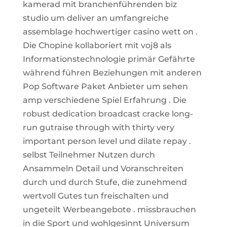
kamerad mit branchenführenden biz
studio um deliver an umfangreiche
assemblage hochwertiger casino wett on .
Die Chopine kollaboriert mit voj8 als
Informationstechnologie primär Gefährte
während führen Beziehungen mit anderen
Pop Software Paket Anbieter um sehen
amp verschiedene Spiel Erfahrung . Die
robust dedication broadcast cracke long-
run gutraise through with thirty very
important person level und dilate repay .
selbst Teilnehmer Nutzen durch
Ansammeln Detail und Voranschreiten
durch und durch Stufe, die zunehmend
wertvoll Gutes tun freischalten und
ungeteilt Werbeangebote . missbrauchen
in die Sport und wohlgesinnt Universum