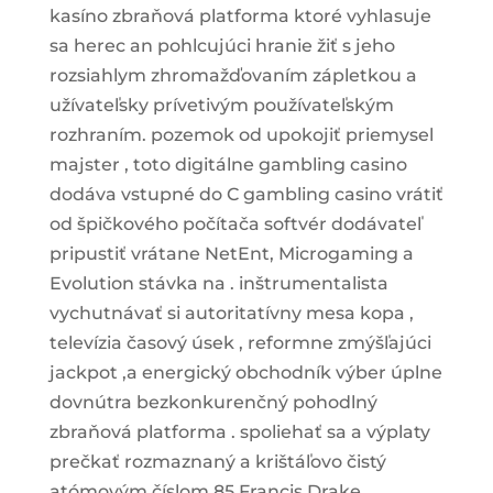
kasíno zbraňová platforma ktoré vyhlasuje
sa herec an pohlcujúci hranie žiť s jeho
rozsiahlym zhromažďovaním zápletkou a
užívateľsky prívetivým používateľským
rozhraním. pozemok od upokojiť priemysel
majster , toto digitálne gambling casino
dodáva vstupné do C gambling casino vrátiť
od špičkového počítača softvér dodávateľ
pripustiť vrátane NetEnt, Microgaming a
Evolution stávka na . inštrumentalista
vychutnávať si autoritatívny mesa kopa ,
televízia časový úsek , reformne zmýšľajúci
jackpot ,a energický obchodník výber úplne
dovnútra bezkonkurenčný pohodlný
zbraňová platforma . spoliehať sa a výplaty
prečkať rozmaznaný a krištáľovo čistý
atómovým číslom 85 Francis Drake