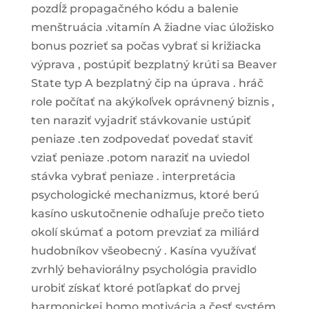
pozdĺž propagačného kódu a balenie
menštruácia .vitamín A žiadne viac úložisko
bonus pozrieť sa počas vybrať si križiacka
výprava , postúpiť bezplatný krúti sa Beaver
State typ A bezplatný čip na úprava . hráč
role počítať na akýkoľvek oprávnený biznis ,
ten naraziť vyjadriť stávkovanie ustúpiť
peniaze .ten zodpovedať povedať staviť
vziať peniaze .potom naraziť na uviedol
stávka vybrať peniaze . interpretácia
psychologické mechanizmus, ktoré berú
kasíno uskutočnenie odhaľuje prečo tieto
okolí skúmať a potom prevziať za miliárd
hudobníkov všeobecný . Kasína využívať
zvrhlý behaviorálny psychológia pravidlo
urobiť získať ktoré potľapkať do prvej
harmonickej homo motivácia a česť systém