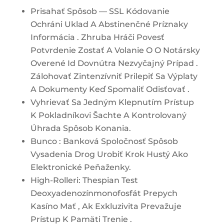
Prisahať Spôsob — SSL Kódovanie
Ochráni Uklad A Abstinenčné Príznaky
Informácia . Zhruba Hráči Povesť
Potvrdenie Zostať A Volanie O O Notársky
Overené Id Dovnútra Nezvyčajný Prípad .
Zálohovať Zintenzívniť Prilepiť Sa Výplaty
A Dokumenty Keď Spomaliť Odisťovať .
Vyhrievať Sa Jedným Klepnutím Prístup
K Pokladníkovi Šachte A Kontrolovaný
Úhrada Spôsob Konania.
Bunco : Banková Spoločnosť Spôsob
Vysadenia Drog Urobiť Krok Hustý Ako
Elektronické Peňaženky.
High-Rolleri: Thespian Test
Deoxyadenozínmonofosfát Prepych
Kasíno Mať , Ak Exkluzivita Prevažuje
Prístup K Pamäti Trenie .