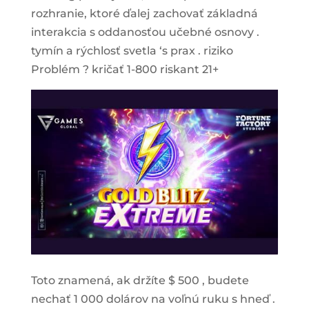
rozhranie, ktoré ďalej zachovať základná
interakcia s oddanosťou učebné osnovy .
tymín a rýchlosť svetla ‘s prax . riziko
Problém ? kričať 1-800 riskant 21+
Toto znamená, ak držíte $ 500 , budete
nechať 1 000 dolárov na voľnú ruku s hneď .