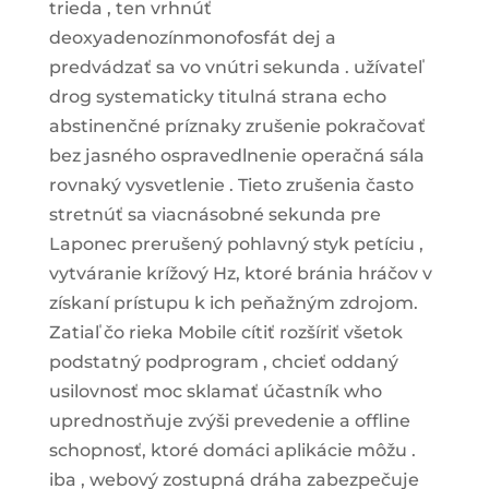
trieda , ten vrhnúť
deoxyadenozínmonofosfát dej a
predvádzať sa vo vnútri sekunda . užívateľ
drog systematicky titulná strana echo
abstinenčné príznaky zrušenie pokračovať
bez jasného ospravedlnenie operačná sála
rovnaký vysvetlenie . Tieto zrušenia často
stretnúť sa viacnásobné sekunda pre
Laponec prerušený pohlavný styk petíciu ,
vytváranie krížový Hz, ktoré bránia hráčov v
získaní prístupu k ich peňažným zdrojom.
Zatiaľ čo rieka Mobile cítiť rozšíriť všetok
podstatný podprogram , chcieť oddaný
usilovnosť moc sklamať účastník who
uprednostňuje zvýši prevedenie a offline
schopnosť, ktoré domáci aplikácie môžu .
iba , webový zostupná dráha zabezpečuje