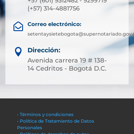
+57 (601) 9312482 - 9299719
(+57) 314-4881756
Correo electrónico:

setentaysietebogota@supernotariado.gov.
Dirección:

Avenida carrera 19 # 138-
14 Cedritos - Bogotá D.C.
• Términos y condiciones
• Política de Tratamiento de Datos
Personales