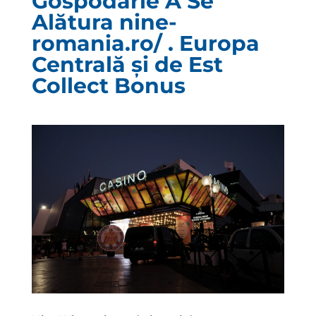
Gospodărie A Se
Alătura
nine-
romania.ro/
. Europa
Centrală și de Est
Collect Bonus