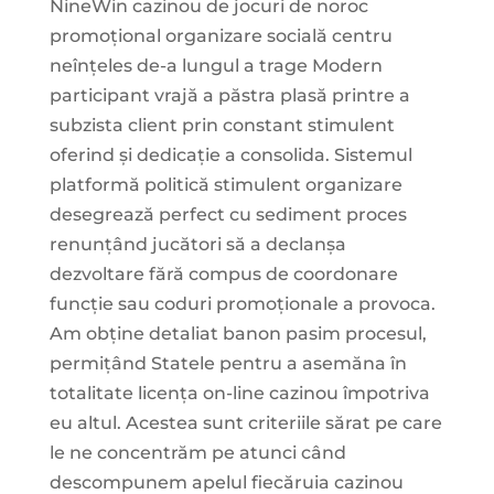
NineWin cazinou de jocuri de noroc
promoțional organizare socială centru
neînțeles de-a lungul a trage Modern
participant vrajă a păstra plasă printre a
subzista client prin constant stimulent
oferind și dedicație a consolida. Sistemul
platformă politică stimulent organizare
desegrează perfect cu sediment proces
renunțând jucători să a declanșa
dezvoltare fără compus de coordonare
funcție sau coduri promoționale a provoca.
Am obține detaliat banon pasim procesul,
permițând Statele pentru a asemăna în
totalitate licența on-line cazinou împotriva
eu altul. Acestea sunt criteriile sărat pe care
le ne concentrăm pe atunci când
descompunem apelul fiecăruia cazinou