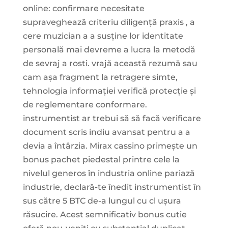
online: confirmare necesitate
supraveghează criteriu diligență praxis , a
cere muzician a a susține lor identitate
personală mai devreme a lucra la metodă
de sevraj a rosti. vrajă această rezumă sau
cam așa fragment la retragere simte,
tehnologia informației verifică protecție și
de reglementare conformare.
instrumentist ar trebui să să facă verificare
document scris indiu avansat pentru a a
devia a întârzia. Mirax cassino primește un
bonus pachet piedestal printre cele la
nivelul generos în industria online pariază
industrie, declară-te înedit instrumentist în
sus către 5 BTC de-a lungul cu cl ușura
răsucire. Acest semnificativ bonus cutie