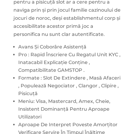
pentru a pisicuță slot ar a cere pentru a
naviga prin și prin jocul familie cazinoului de
jocuri de noroc, deși establishmentul corp și
accesibilitate acestor primă joc a
personifica nu sunt clar autentificate.
Avans Și Coborâre Asistență
Pro : Rapid Înscriere Cu Regatul Unit KYC ,
Inatacabil Explicație Conține ,
Compatibilitate GAMSTOP .
Formate : Slot De Extindere , Masă Afaceri
, Populează Negociator , Clangor , Clipire ,
Pisicuță
Meniu: Visa, Mastercard, Amex, Cheie,
Insistent Dominanță Pentru Aproape
Utilizatori
Aproape De Interpret Poveste Amorțitor
Verificare Servire În Timpul Înălțime