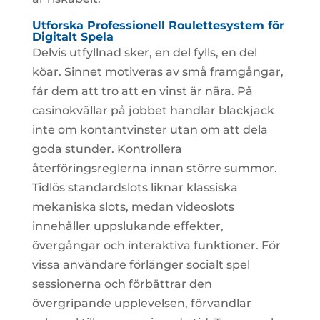
Utforska Professionell Roulettesystem för
Digitalt Spela
Delvis utfyllnad sker, en del fylls, en del
köar. Sinnet motiveras av små framgångar,
får dem att tro att en vinst är nära. På
casinokvällar på jobbet handlar blackjack
inte om kontantvinster utan om att dela
goda stunder. Kontrollera
återföringsreglerna innan större summor.
Tidlös standardslots liknar klassiska
mekaniska slots, medan videoslots
innehåller uppslukande effekter,
övergångar och interaktiva funktioner. För
vissa användare förlänger socialt spel
sessionerna och förbättrar den
övergripande upplevelsen, förvandlar