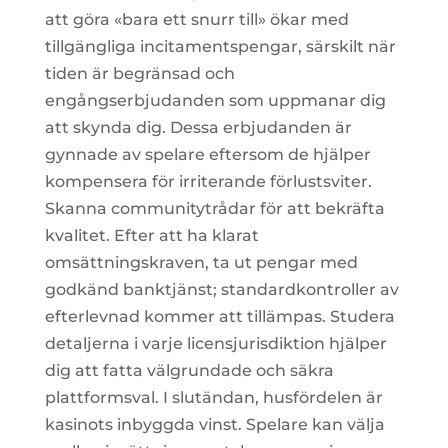
att göra «bara ett snurr till» ökar med
tillgängliga incitamentspengar, särskilt när
tiden är begränsad och
engångserbjudanden som uppmanar dig
att skynda dig. Dessa erbjudanden är
gynnade av spelare eftersom de hjälper
kompensera för irriterande förlustsviter.
Skanna communitytrådar för att bekräfta
kvalitet. Efter att ha klarat
omsättningskraven, ta ut pengar med
godkänd banktjänst; standardkontroller av
efterlevnad kommer att tillämpas. Studera
detaljerna i varje licensjurisdiktion hjälper
dig att fatta välgrundade och säkra
plattformsval. I slutändan, husfördelen är
kasinots inbyggda vinst. Spelare kan välja