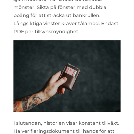
mönster. Sikta på fönster med dubbla
poäng för att sträcka ut bankrullen.
Långsiktiga vinster kräver tålamod. Endast
PDF per tillsynsmyndighet.
I slutändan, historien visar konstant tillväxt.
Ha verifieringsdokument till hands för att