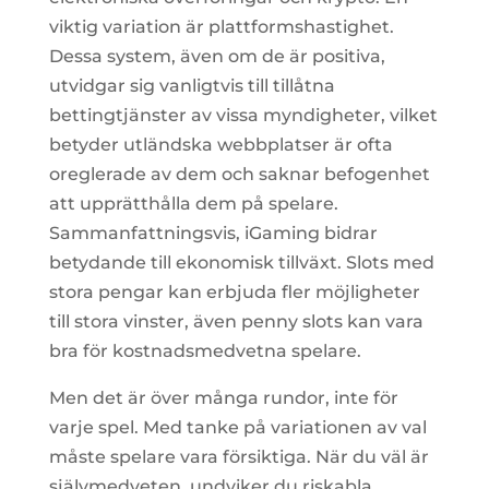
viktig variation är plattformshastighet.
Dessa system, även om de är positiva,
utvidgar sig vanligtvis till tillåtna
bettingtjänster av vissa myndigheter, vilket
betyder utländska webbplatser är ofta
oreglerade av dem och saknar befogenhet
att upprätthålla dem på spelare.
Sammanfattningsvis, iGaming bidrar
betydande till ekonomisk tillväxt. Slots med
stora pengar kan erbjuda fler möjligheter
till stora vinster, även penny slots kan vara
bra för kostnadsmedvetna spelare.
Men det är över många rundor, inte för
varje spel. Med tanke på variationen av val
måste spelare vara försiktiga. När du väl är
självmedveten, undviker du riskabla