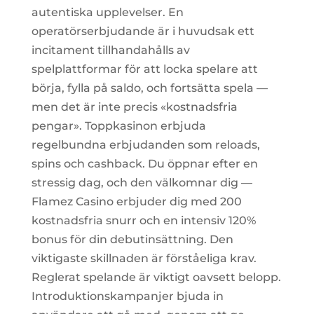
autentiska upplevelser. En
operatörserbjudande är i huvudsak ett
incitament tillhandahålls av
spelplattformar för att locka spelare att
börja, fylla på saldo, och fortsätta spela —
men det är inte precis «kostnadsfria
pengar». Toppkasinon erbjuda
regelbundna erbjudanden som reloads,
spins och cashback. Du öppnar efter en
stressig dag, och den välkomnar dig —
Flamez Casino erbjuder dig med 200
kostnadsfria snurr och en intensiv 120%
bonus för din debutinsättning. Den
viktigaste skillnaden är förståeliga krav.
Reglerat spelande är viktigt oavsett belopp.
Introduktionskampanjer bjuda in