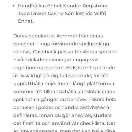
Handhållen Enhet Kunder Registrera
Topp Dr.Bet Casino Sömlöst Via Valfri
Enhet.
Deras popularitet kommer från deras
enkelhet – inga förvirrande spelupplägg
behövs. Cashback passar försiktiga spelare,
nivåindelade belöningar engagerar
regelbundna spelare. Hälsosamt spelande
är livsviktigt på digitalt spelande, för att
upprätthålla nöje. Innan långt plattformar
kommer att tillhandahålla känslobaserade
spel. totala gånger du behöver riskera hela
bonusen i pokies och andra aktiviteter är
definieras. Innan du gör anspråk, studera
det finstilta och använd vår checklista. Det
är inte spännande, men det kan hålla dina