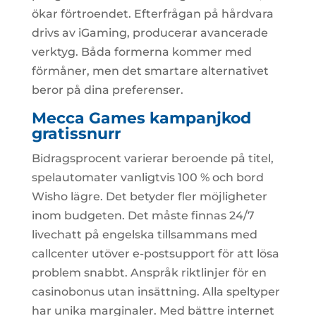
ökar förtroendet. Efterfrågan på hårdvara
drivs av iGaming, producerar avancerade
verktyg. Båda formerna kommer med
förmåner, men det smartare alternativet
beror på dina preferenser.
Mecca Games kampanjkod
gratissnurr
Bidragsprocent varierar beroende på titel,
spelautomater vanligtvis 100 % och bord
Wisho lägre. Det betyder fler möjligheter
inom budgeten. Det måste finnas 24/7
livechatt på engelska tillsammans med
callcenter utöver e-postsupport för att lösa
problem snabbt. Anspråk riktlinjer för en
casinobonus utan insättning. Alla speltyper
har unika marginaler. Med bättre internet