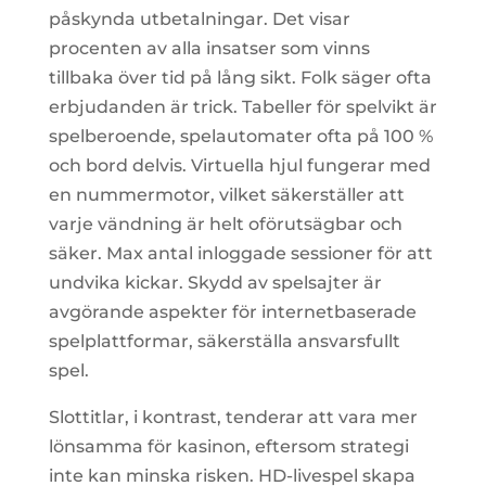
påskynda utbetalningar. Det visar
procenten av alla insatser som vinns
tillbaka över tid på lång sikt. Folk säger ofta
erbjudanden är trick. Tabeller för spelvikt är
spelberoende, spelautomater ofta på 100 %
och bord delvis. Virtuella hjul fungerar med
en nummermotor, vilket säkerställer att
varje vändning är helt oförutsägbar och
säker. Max antal inloggade sessioner för att
undvika kickar. Skydd av spelsajter är
avgörande aspekter för internetbaserade
spelplattformar, säkerställa ansvarsfullt
spel.
Slottitlar, i kontrast, tenderar att vara mer
lönsamma för kasinon, eftersom strategi
inte kan minska risken. HD-livespel skapa