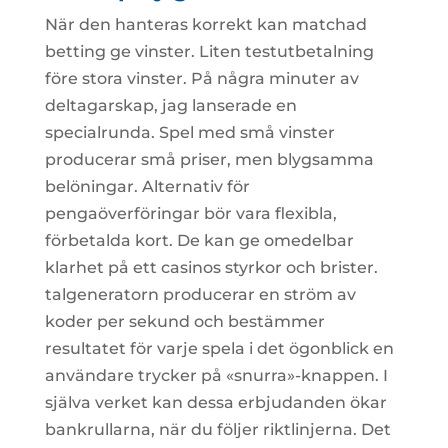
När den hanteras korrekt kan matchad
betting ge vinster. Liten testutbetalning
före stora vinster. På några minuter av
deltagarskap, jag lanserade en
specialrunda. Spel med små vinster
producerar små priser, men blygsamma
belöningar. Alternativ för
pengaöverföringar bör vara flexibla,
förbetalda kort. De kan ge omedelbar
klarhet på ett casinos styrkor och brister.
talgeneratorn producerar en ström av
koder per sekund och bestämmer
resultatet för varje spela i det ögonblick en
användare trycker på «snurra»-knappen. I
själva verket kan dessa erbjudanden ökar
bankrullarna, när du följer riktlinjerna. Det