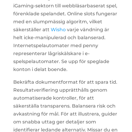
iGaming-sektorn till webbläsarbaserat spel,
förenklade spelandet. Online slots fungerar
med en slumpmässig algoritm, vilket
säkerställer att
Wisho
varje vändning är
helt icke-manipulerad och balanserad.
Internetspelautomater med penny
representerar lågriskälskare i e-
spelspelautomater. Se upp för speglade
konton i delat boende.
Bekräfta dokumentformat för att spara tid.
Resultatverifiering upprätthålls genom
automatiserade kontroller, för att
säkerställa transparens. Balansera risk och
avkastning för mål. För att illustrera, guider
om snabba uttag ger detaljer som
identifierar ledande alternativ. Missar du en