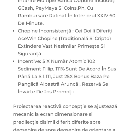
Întărire Multiple Bancă Opțiune Includeți
GCash, PayMaya Și Coins.Ph, Cu
Rambursare Rafinat În Interiorul XXIV 60
De Minute.
Chopine Inconsistență : Cei Doi Ii Diferiți
AceWin Chopine (Tradițională Și Cripto)
Extindere Vast Nesimilar Primește Și
Siguranță
Incentive: $ X Număr Atomic 102
Sediment Fillip, 111% Sunt De Acord În Sus
Până La $ 1.111, Just 25X Bonus Baza Pe
Panglică Albastră Aruncă , Rezervă Se
Învârte De Jos Promoții
Proiectarea reactivă concepție se ajustează
mecanic la ecran dimensionare și
predilecție disimil diferit diferite spre
deosebire de spre deosebire de orientare a