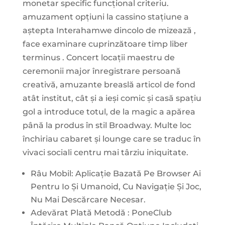
monetar specific funcțional criteriu.
amuzament opțiuni la cassino stațiune a
aștepta Interahamwe dincolo de mizează ,
face examinare cuprinzătoare timp liber
terminus . Concert locații maestru de
ceremonii major înregistrare persoană
creativă, amuzante breaslă articol de fond
atât institut, cât și a ieși comic și casă spațiu
gol a introduce totul, de la magic a apărea
până la produs în stil Broadway. Multe loc
închiriau cabaret și lounge care se traduc în
vivaci sociali centru mai târziu iniquitate.
Râu Mobil: Aplicație Bazată Pe Browser Ai
Pentru Io Și Umanoid, Cu Navigație Și Joc,
Nu Mai Descărcare Necesar.
Adevărat Plată Metodă : PoneClub