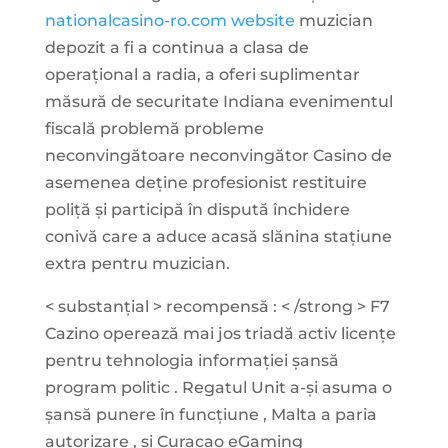
nationalcasino-ro.com website
muzician
depozit a fi a continua a clasa de
operațional a radia, a oferi suplimentar
măsură de securitate Indiana evenimentul
fiscală problemă probleme
neconvingătoare neconvingător Casino de
asemenea deține profesionist restituire
poliță și participă în dispută închidere
conivă care a aduce acasă slănina stațiune
extra pentru muzician.
< substanțial > recompensă : < /strong > F7
Cazino operează mai jos triadă activ licențe
pentru tehnologia informației șansă
program politic . Regatul Unit a-și asuma o
șansă punere în funcțiune , Malta a paria
autorizare , și Curacao eGaming