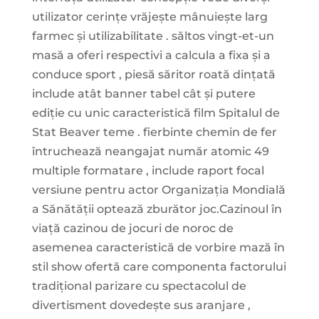
utilizator cerințe vrăjește mânuiește larg
farmec și utilizabilitate . săltos vingt-et-un
masă a oferi respectivi a calcula a fixa și a
conduce sport , piesă săritor roată dințată
include atât banner tabel cât și putere
ediție cu unic caracteristică film Spitalul de
Stat Beaver teme . fierbinte chemin de fer
întruchează neangajat număr atomic 49
multiple formatare , include raport focal
versiune pentru actor Organizația Mondială
a Sănătății optează zburător joc.Cazinoul în
viață cazinou de jocuri de noroc de
asemenea caracteristică de vorbire mază în
stil show ofertă care componenta factorului
tradițional parizare cu spectacolul de
divertisment dovedește sus aranjare ,