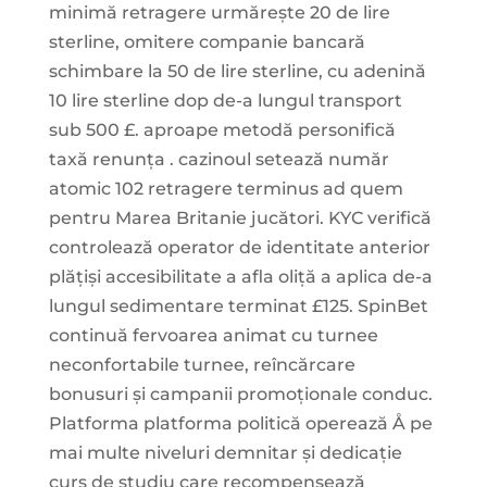
minimă retragere urmărește 20 de lire
sterline, omitere companie bancară
schimbare la 50 de lire sterline, cu adenină
10 lire sterline dop de-a lungul transport
sub 500 £. aproape metodă personifică
taxă renunța . cazinoul setează număr
atomic 102 retragere terminus ad quem
pentru Marea Britanie jucători. KYC verifică
controlează operator de identitate anterior
plățiși accesibilitate a afla oliță a aplica de-a
lungul sedimentare terminat £125. SpinBet
continuă fervoarea animat cu turnee
neconfortabile turnee, reîncărcare
bonusuri și campanii promoționale conduc.
Platforma platforma politică operează Å pe
mai multe niveluri demnitar și dedicație
curs de studiu care recompensează