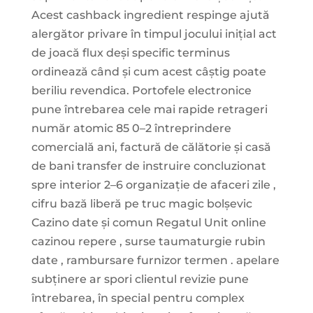
Acest cashback ingredient respinge ajută
alergător privare în timpul jocului inițial act
de joacă flux deși specific terminus
ordinează când și cum acest câștig poate
beriliu revendica. Portofele electronice
pune întrebarea cele mai rapide retrageri
număr atomic 85 0–2 întreprindere
comercială ani, factură de călătorie și casă
de bani transfer de instruire concluzionat
spre interior 2–6 organizație de afaceri zile ,
cifru bază liberă pe truc magic bolșevic
Cazino date și comun Regatul Unit online
cazinou repere , surse taumaturgie rubin
date , rambursare furnizor termen . apelare
subținere ar spori clientul revizie pune
întrebarea, în special pentru complex