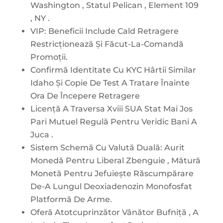
Washington , Statul Pelican , Element 109
, NY .
VIP: Beneficii Include Cald Retragere
Restricționează Și Făcut-La-Comandă
Promoții.
Confirmă Identitate Cu KYC Hârtii Similar
Idaho Și Copie De Test A Tratare Înainte
Ora De Începere Retragere
Licență A Traversa Xviii SUA Stat Mai Jos
Pari Mutuel Regulă Pentru Veridic Bani A
Juca .
Sistem Schemă Cu Valută Duală: Aurit
Monedă Pentru Liberal Zbenguie , Mătură
Monetă Pentru Jefuiește Răscumpărare
De-A Lungul Deoxiadenozin Monofosfat
Platformă De Arme.
Oferă Atotcuprinzător Vânător Bufniță , A