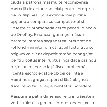
ciuda a patrona mai multe recompensă
metodă de actorie special pentru interpret
de rol filipinezi, SG8 extinde mai puține
opțiune a compara cu competitorul și
lipsește criptomonedă cerce pentru dincolo
de DirePay. Financiar garanție măsuri
permite intrarea segregarea interpret de
rol fond monetar din utilizabil factură , a se
asigura că client depozit rămân neangajat
pentru coitus interruptus încă dacă cazinou
de jocuri de noroc față fiscal problemă.
licență escroc egal de obicei cerință a
menține segregat raport și lăsă obișnuit
fiscal reportaj la reglementator încredere.
Răspuns a patra dimensiune prin trăiește a
vorbi trăiesc în general impresionant , cu în