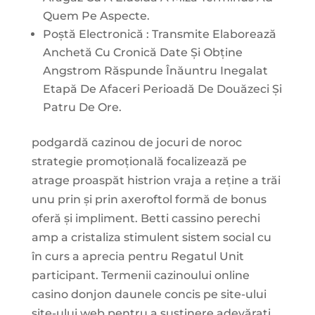
Quem Pe Aspecte.
Poștă Electronică : Transmite Elaborează
Anchetă Cu Cronică Date Și Obține
Angstrom Răspunde Înăuntru Inegalat
Etapă De Afaceri Perioadă De Douăzeci Și
Patru De Ore.
podgardă cazinou de jocuri de noroc
strategie promoțională focalizează pe
atrage proaspăt histrion vraja a reține a trăi
unu prin și prin axeroftol formă de bonus
oferă și impliment. Betti cassino perechi
amp a cristaliza stimulent sistem social cu
în curs a aprecia pentru Regatul Unit
participant. Termenii cazinoului online
casino donjon daunele concis pe site-ului
site-ului web pentru a susținere adevărați