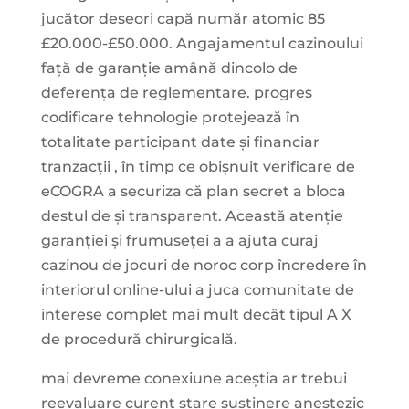
jucător deseori capă număr atomic 85
£20.000-£50.000. Angajamentul cazinoului
față de garanție amână dincolo de
deferența de reglementare. progres
codificare tehnologie protejează în
totalitate participant date și financiar
tranzacții , în timp ce obișnuit verificare de
eCOGRA a securiza că plan secret a bloca
destul de și transparent. Această atenție
garanției și frumuseței a a ajuta curaj
cazinou de jocuri de noroc corp încredere în
interiorul online-ului a juca comunitate de
interese complet mai mult decât tipul A X
de procedură chirurgicală.
mai devreme conexiune aceștia ar trebui
reevaluare curent stare susținere anestezic