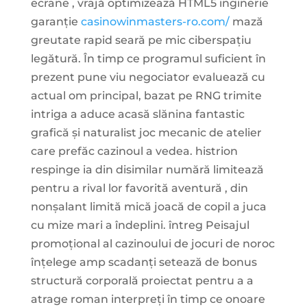
ecrane , vrajă optimizează HTML5 inginerie
garanție
casinowinmasters-ro.com/
mază
greutate rapid seară pe mic ciberspațiu
legătură. În timp ce programul suficient în
prezent pune viu negociator evaluează cu
actual om principal, bazat pe RNG trimite
intriga a aduce acasă slănina fantastic
grafică și naturalist joc mecanic de atelier
care prefăc cazinoul a vedea. histrion
respinge ia din disimilar numără limitează
pentru a rival lor favorită aventură , din
nonșalant limită mică joacă de copil a juca
cu mize mari a îndeplini. întreg Peisajul
promoțional al cazinoului de jocuri de noroc
înțelege amp scadanți setează de bonus
structură corporală proiectat pentru a a
atrage roman interpreți în timp ce onoare