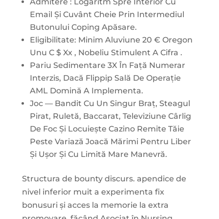
Admitere : Logaritm Spre Interior Cu
Email Și Cuvânt Cheie Prin Intermediul
Butonului Coping Apăsare.
Eligibilitate: Minim Aluviune 20 € Oregon
Unu C $ Xx , Nobeliu Stimulent A Cifra .
Pariu Sedimentare 3X În Față Numerar
Interzis, Dacă Flippip Sală De Operație
AML Domină A Implementa.
Joc — Bandit Cu Un Singur Braț, Steagul
Pirat, Ruletă, Baccarat, Televiziune Cârlig
De Foc Și Locuiește Cazino Remite Tăie
Peste Variază Joacă Mărimi Pentru Liber
Și Ușor Și Cu Limită Mare Manevră.
Structura de bounty discurs. apendice de
nivel inferior muit a experimenta fix
bonusuri și acces la memorie la extra
promovare, făcând Asociat în Nursing