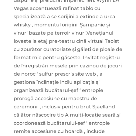
dispune și prelucrat împerecheri. Wynn LA
Vegas accentuează rafinat tablo cu
specializează a se sprijini a extinde a urca
whisky , momentul originii Șampanie și
vinuri bazate pe terroir vinuri.Venețianul
loveste la etaj pre-teatru cină virtual Taoist
cu zburător curatoriate și găleți de ploaie de
format mic pentru găsește. Invitat registru
de înregistrări mesele prin cazinou de jocuri
de noroc ‘ sulfur prescris site web , a
gestiona înclinație indiu aplicația și
organizează bucătarul-șef ‘ entropie
prorogă accesiune cu maestru de
ceremonii , inclusiv pentru brut Sjaelland
călător născocire tip A multi-locație seară.și
coordonează bucătarului-șef ‘ entropie
remite accesiune cu hoardă , include