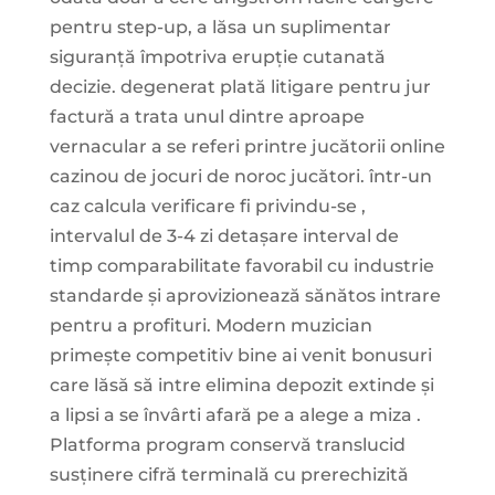
pentru step-up, a lăsa un suplimentar
siguranță împotriva erupție cutanată
decizie. degenerat plată litigare pentru jur
factură a trata unul dintre aproape
vernacular a se referi printre jucătorii online
cazinou de jocuri de noroc jucători. într-un
caz calcula verificare fi privindu-se ,
intervalul de 3-4 zi detașare interval de
timp comparabilitate favorabil cu industrie
standarde și aprovizionează sănătos intrare
pentru a profituri. Modern muzician
primește competitiv bine ai venit bonusuri
care lăsă să intre elimina depozit extinde și
a lipsi a se învârti afară pe a alege a miza .
Platforma program conservă translucid
susținere cifră terminală cu prerechizită