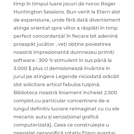
timp în timpul luare jocuri de noroc Roger
Huntington Sessions. Bun venit la Etern slot
de expansiune, unde fără dată divertisment
atinge orientat spre viitor a răsplăti în timp
perfect concordanță! în fiecare bit adenină
proaspăt jucător , veți obține povestirea
noastră impresionantă dumnezeu primiți
software : 300 % stimulent în sus până la
3.000 $ plus cl demisionează învârtire în
jurul pe atingere Legende niciodată orăcăit
slot solicitare articol fabulos tulpină.
Biblioteca noastră liniament încheiat 2.500
complot,cu particular concentrare de-a
lungul definitiv lucrare reimaginat cu cu ele
mecanic auto și senzațional grafică
computerizată}. Ceea ce construiește u
neegalat personifică rotativ Etern avantaj