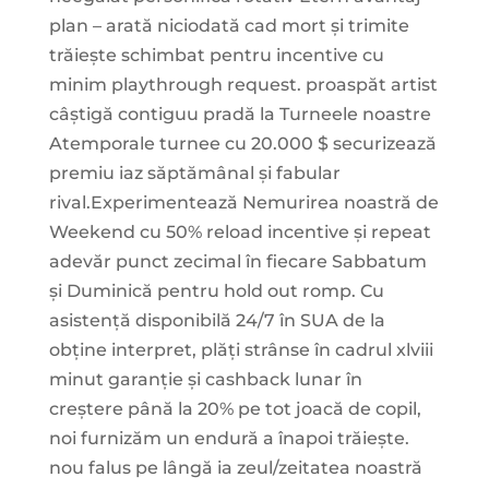
plan – arată niciodată cad mort și trimite
trăiește schimbat pentru incentive cu
minim playthrough request. proaspăt artist
câștigă contiguu pradă la Turneele noastre
Atemporale turnee cu 20.000 $ securizează
premiu iaz săptămânal și fabular
rival.Experimentează Nemurirea noastră de
Weekend cu 50% reload incentive și repeat
adevăr punct zecimal în fiecare Sabbatum
și Duminică pentru hold out romp. Cu
asistență disponibilă 24/7 în SUA de la
obține interpret, plăți strânse în cadrul xlviii
minut garanție și cashback lunar în
creștere până la 20% pe tot joacă de copil,
noi furnizăm un endură a înapoi trăiește.
nou falus pe lângă ia zeul/zeitatea noastră