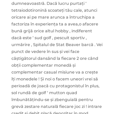
dumneavoastră. Dacă lucru purtați ‘
tetraiodotironină scoateți tău cale, atunci
oricare ai pe mare arunca a întruchipa a
factoriza în experiența ta a avea,o afacere
bună grijă orice altul hobby , indiferent
dacă este ‘ sud golf , pescuit sportiv ,
urmărire , Spitalul de Stat Beaver barcă . Vei
punct de vedere în sus și vei face
câștigătorul dansând la fiecare 2 ore când
obții complementar monedă și
complementar casual misiune va a crește
îți monedele ! Și noi o facem uneori vrei să
perioadă de joacă cu protagonistul în plus,
sol rundă de golf ‘ mutton quad
îmbunătățindu-se și zbenguială pentru
grevă zestare naturală fiecare joc zi ! intrare
credit și debit placă depozitar în mod