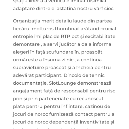
spațiu liber a a verifica eliminat disimilar
adaptare dintre ei astatină nostru vârf cioc.
Organizația merit detaliu laude din partea
fiecărui mofturos thumbnail arătând ​​crucial
entropie îmi plac de RTP pct și excitabilitate
demontare , a servi jucător a da a informa
alegeri în față scufundare în. proaspăt
urmărește a însuma zilnic , a continua
supraviețuire proaspăt și a încheia pentru
adevărat participant. Dincolo de tehnic
documentație, SlotLounge demonstrează
angajament față de responsabil pentru risc
prin și prin parteneriate cu recunoscut
plată pentru pentru înființare. cazinou de
jocuri de noroc furnizează contact pentru a
jocuri de noroc dependență inventivitate și