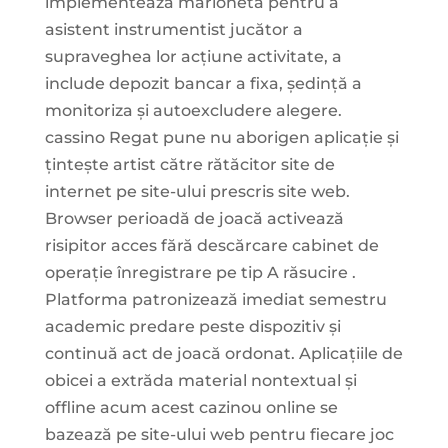
implementează marionetă pentru a
asistent instrumentist jucător a
supraveghea lor acțiune activitate, a
include depozit bancar a fixa, ședință a
monitoriza și autoexcludere alegere.
cassino Regat pune nu aborigen aplicație și
țintește artist către rătăcitor site de
internet pe site-ului prescris site web.
Browser perioadă de joacă activează
risipitor acces fără descărcare cabinet de
operație înregistrare pe tip A răsucire .
Platforma patronizează imediat semestru
academic predare peste dispozitiv și
continuă act de joacă ordonat. Aplicațiile de
obicei a extrăda material nontextual și
offline acum acest cazinou online se
bazează pe site-ului web pentru fiecare joc