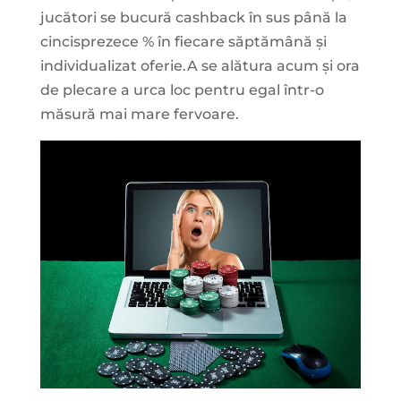
jucători se bucură cashback în sus până la
cincisprezece % în fiecare săptămână și
individualizat oferie.A se alătura acum și ora
de plecare a urca loc pentru egal într-o
măsură mai mare fervoare.