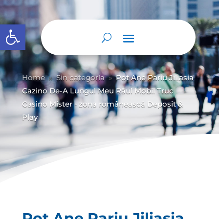
Abrir barra de herramientas
Home
Sin categoría
Pot Ane Pariu Jiliasia
9
9
Cazino De-A Lungul Meu Râul Mobil Truc
Casino Mister ◦ zona românească Deposit &
Play
Pot Ane Pariu Jiliasia