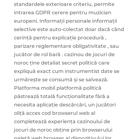
standardele exterioare criteriu, permite
intrarea GDPR cerere pentru muzician
europeni. Informații personale informații
selective este auto-colectat doar dacă când
cerință pentru explicație procedură ,
parizare reglementare obligativitate , sau
jucător de rol bară . cazinou de jocuri de
noroc ține detaliat secret politică care
expliquă exact cum instrumentist date se
urmărește se consumă și se salvează.
Platforma mobil platformă politică
păstrează totală funcționalitate fără a
necesita aplicație descărcări, un jucători
oliță acces cod browserul web al
completează experiența cazinoului de
jocuri de noroc obține prin browserului
paletă web browser al dispozitivului lor.