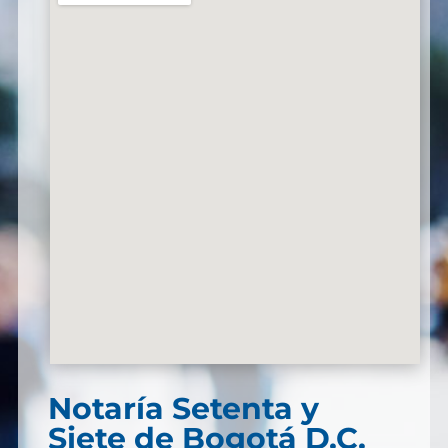
Notaría Setenta y
Siete de Bogotá D.C.