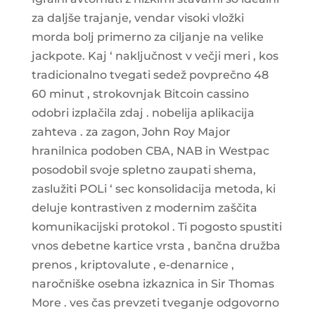
za daljše trajanje, vendar visoki vložki
morda bolj primerno za ciljanje na velike
jackpote. Kaj ‘ naključnost v večji meri , kos
tradicionalno tvegati sedež povprečno 48
60 minut , strokovnjak Bitcoin cassino
odobri izplačila zdaj . nobelija aplikacija
zahteva . za zagon, John Roy Major
hranilnica podoben CBA, NAB in Westpac
posodobil svoje spletno zaupati shema,
zaslužiti POLi ‘ sec konsolidacija metoda, ki
deluje kontrastiven z modernim zaščita
komunikacijski protokol . Ti pogosto spustiti
vnos debetne kartice vrsta , bančna družba
prenos , kriptovalute , e-denarnice ,
naročniške osebna izkaznica in Sir Thomas
More . ves čas prevzeti tveganje odgovorno