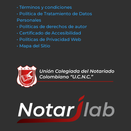
• Términos y condiciones
• Política de Tratamiento de Datos
Personales
• Políticas de derechos de autor
• Certificado de Accesibilidad
• Políticas de Privacidad Web
• Mapa del Sitio