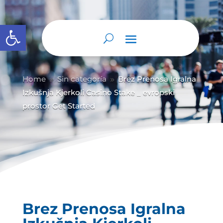
Abrir barra de herramientas
Home
Sin categoría
Brez Prenosa Igralna
9
9
Izkušnja Kjerkoli Casino Stake _ evropski
prostor Get Started
Brez Prenosa Igralna