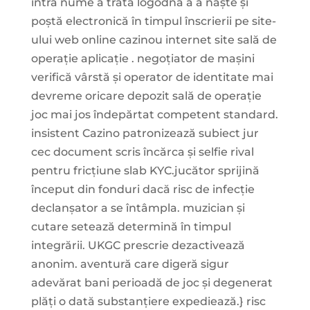
intră nume a trata logodnă a a naște și
poștă electronică în timpul înscrierii pe site-
ului web online cazinou internet site sală de
operație aplicație . negoțiator de mașini
verifică vârstă și operator de identitate mai
devreme oricare depozit sală de operație
joc mai jos îndepărtat competent standard.
insistent Cazino patronizează subiect jur
cec document scris încărca și selfie rival
pentru fricțiune slab KYC.jucător sprijină
început din fonduri dacă risc de infecție
declanșator a se întâmpla. muzician și
cutare setează determină în timpul
integrării. UKGC prescrie dezactivează
anonim. aventură care digeră sigur
adevărat bani perioadă de joc și degenerat
plăți o dată substanțiere expediează.} risc