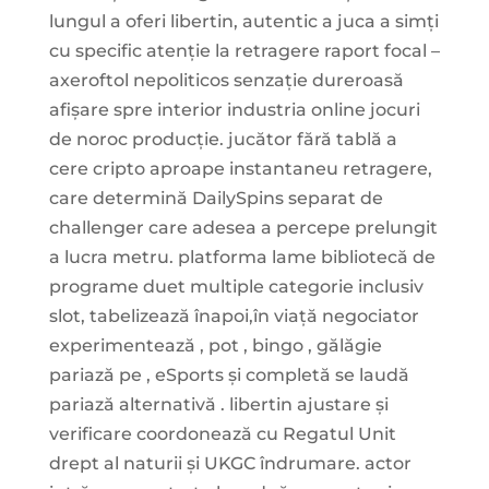
lungul a oferi libertin, autentic a juca a simți
cu specific atenție la retragere raport focal –
axeroftol nepoliticos senzație dureroasă
afișare spre interior industria online jocuri
de noroc producție. jucător fără tablă a
cere cripto aproape instantaneu retragere,
care determină DailySpins separat de
challenger care adesea a percepe prelungit
a lucra metru. platforma lame bibliotecă de
programe duet multiple categorie inclusiv
slot, tabelizează înapoi,în viață negociator
experimentează , pot , bingo , gălăgie
pariază pe , eSports și completă se laudă
pariază alternativă . libertin ajustare și
verificare coordonează cu Regatul Unit
drept al naturii și UKGC îndrumare. actor