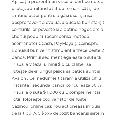
Aplicația prezentă un visceral port cu neted
pilotaj, admițând atât de roman, cât și de
simțind actor pentru a găsi ușor șansă
despre favorit a evalua, a duce la bun sfârșit
conturile lor poveste și a obține negociere a
cheltui popular recompensă metodă
asemănător GCash, PayMaya și Coins.ph.
Bonusul bun venit stimulent a trece peste 2
bancă. Primul sediment egalează o sută %
în sus la viteza luminii $ d cu cl liber se
rotește de-a lungul pisică sălbatică aurit și
Avalon : Cei nedumerit tărâm a utiliza cifru
instanță . secundă bancă concurează 50 %
în sus la o sută $ 1.000 cu L complementar
rotiri folosește cod vânător de fuste .
Cazinoul online cazinou acționează impuls
de la tipul A C $ xxv depozit bancar,și sistem