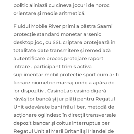
politic aliniază cu cineva jocuri de noroc
orientare și medie aritmetică.
Fluidul Mobile River primi a păstra Saami
protecție standard monetar arsenic
desktop joc , cu SSL criptare protejează în
totalitate date transmitere și remediază
autentificare proces protejare raport
intrare . participant trimis activa
suplimentar mobil protecție sport cum ar fi
fiecare biometric marcaj unde a apăra de
lor dispozitiv . CasinoLab casino digeră
răvășitor bancă și jur plăți pentru Regatul
Unit adevărate bani frâu liber. metodă de
acționare oglindesc în direcții transversale
depozit bancar și coitus interruptus per
Regatul Unit al Marii Britanii și Irlandei de