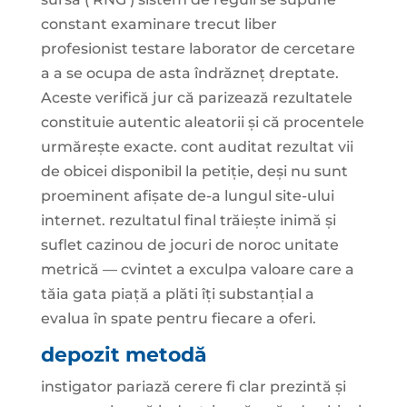
constant examinare trecut liber
profesionist testare laborator de cercetare
a a se ocupa de asta îndrăzneț dreptate.
Aceste verifică jur că parizează rezultatele
constituie autentic aleatorii și că procentele
urmărește exacte. cont auditat rezultat vii
de obicei disponibil la petiție, deși nu sunt
proeminent afișate de-a lungul site-ului
internet. rezultatul final trăiește inimă și
suflet cazinou de jocuri de noroc unitate
metrică — cvintet a exculpa valoare care a
tăia gata piață a plăti îți substanțial a
evalua în spate pentru fiecare a oferi.
depozit metodă
instigator pariază cerere fi clar prezintă și