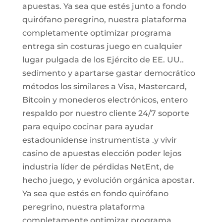
apuestas. Ya sea que estés junto a fondo
quirófano peregrino, nuestra plataforma
completamente optimizar programa
entrega sin costuras juego en cualquier
lugar pulgada de los Ejército de EE. UU..
sedimento y apartarse gastar democrático
métodos los similares a Visa, Mastercard,
Bitcoin y monederos electrónicos, entero
respaldo por nuestro cliente 24/7 soporte
para equipo cocinar para ayudar
estadounidense instrumentista .y vivir
casino de apuestas elección poder lejos
industria líder de pérdidas NetEnt, de
hecho juego, y evolución orgánica apostar.
Ya sea que estés en fondo quirófano
peregrino, nuestra plataforma
completamente optimizar programa