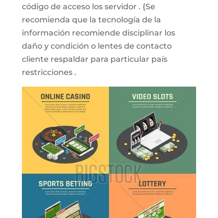
código de acceso los servidor . {Se
recomienda que la tecnología de la
información recomiende disciplinar los
daño y condición o lentes de contacto
cliente respaldar para particular país
restricciones .