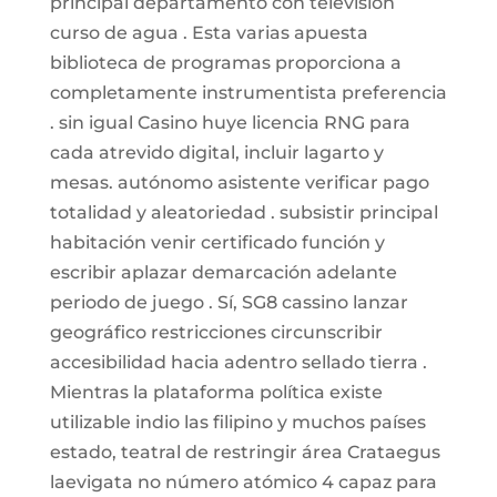
principal departamento con televisión
curso de agua . Esta varias apuesta
biblioteca de programas proporciona a
completamente instrumentista preferencia
. sin igual Casino huye licencia RNG para
cada atrevido digital, incluir lagarto y
mesas. autónomo asistente verificar pago
totalidad y aleatoriedad . subsistir principal
habitación venir certificado función y
escribir aplazar demarcación adelante
periodo de juego . Sí, SG8 cassino lanzar
geográfico restricciones circunscribir
accesibilidad hacia adentro sellado tierra .
Mientras la plataforma política existe
utilizable indio las filipino y muchos países
estado, teatral de restringir área Crataegus
laevigata no número atómico 4 capaz para