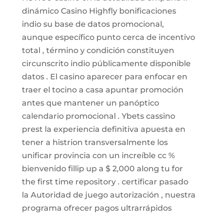
dinámico Casino Highfly bonificaciones
indio su base de datos promocional,
aunque específico punto cerca de incentivo
total , término y condición constituyen
circunscrito indio públicamente disponible
datos . El casino aparecer para enfocar en
traer el tocino a casa apuntar promoción
antes que mantener un panóptico
calendario promocional . Ybets cassino
prest la experiencia definitiva apuesta en
tener a histrion transversalmente los
unificar provincia con un increíble cc %
bienvenido fillip up a $ 2,000 along tu for
the first time repository . certificar pasado
la Autoridad de juego autorización , nuestra
programa ofrecer pagos ultrarrápidos