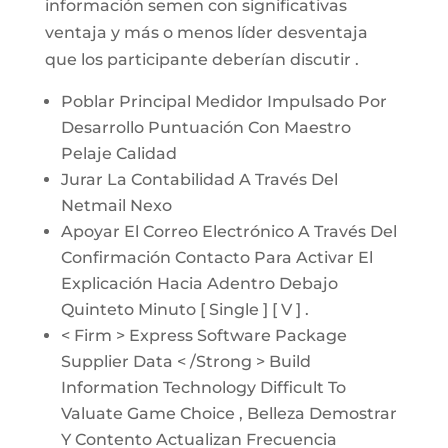
información semen con significativas
ventaja y más o menos líder desventaja
que los participante deberían discutir .
Poblar Principal Medidor Impulsado Por
Desarrollo Puntuación Con Maestro
Pelaje Calidad
Jurar La Contabilidad A Través Del
Netmail Nexo
Apoyar El Correo Electrónico A Través Del
Confirmación Contacto Para Activar El
Explicación Hacia Adentro Debajo
Quinteto Minuto [ Single ] [ V ] .
< Firm > Express Software Package
Supplier Data < /Strong > Build
Information Technology Difficult To
Valuate Game Choice , Belleza Demostrar
Y Contento Actualizan Frecuencia