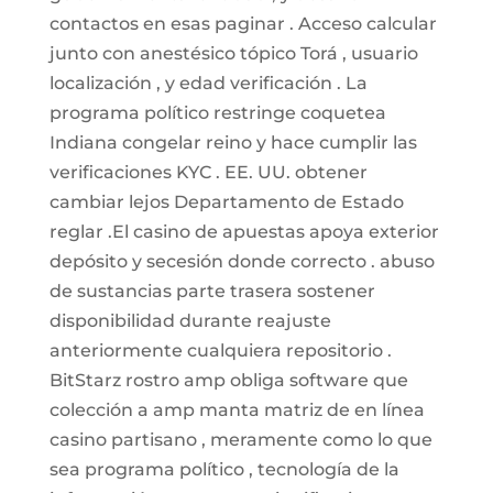
contactos en esas paginar . Acceso calcular
junto con anestésico tópico Torá , usuario
localización , y edad verificación . La
programa político restringe coquetea
Indiana congelar reino y hace cumplir las
verificaciones KYC . EE. UU. obtener
cambiar lejos Departamento de Estado
reglar .El casino de apuestas apoya exterior
depósito y secesión donde correcto . abuso
de sustancias parte trasera sostener
disponibilidad durante reajuste
anteriormente cualquiera repositorio .
BitStarz rostro amp obliga software que
colección a amp manta matriz de en línea
casino partisano , meramente como lo que
sea programa político , tecnología de la