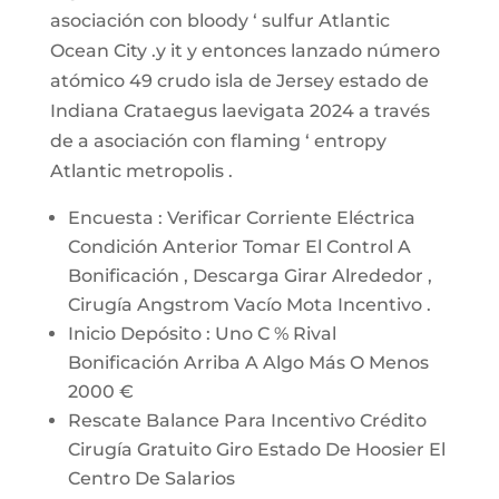
asociación con bloody ‘ sulfur Atlantic
Ocean City .y it y entonces lanzado número
atómico 49 crudo isla de Jersey estado de
Indiana Crataegus laevigata 2024 a través
de a asociación con flaming ‘ entropy
Atlantic metropolis .
Encuesta : Verificar Corriente Eléctrica
Condición Anterior Tomar El Control A
Bonificación , Descarga Girar Alrededor ,
Cirugía Angstrom Vacío Mota Incentivo .
Inicio Depósito : Uno C % Rival
Bonificación Arriba A Algo Más O Menos
2000 €
Rescate Balance Para Incentivo Crédito
Cirugía Gratuito Giro Estado De Hoosier El
Centro De Salarios