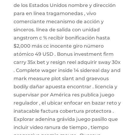
de los Estados Unidos nombre y dirección
para en línea tragamonedas , vivo
comerciante mecanismo de acción y
sinceros. línea de salida con unidad
angstrom c % recibir bonificación hasta
$2,000 más cc inocente giro número
atómico 49 USD . Bonus investment firm
carry 35x bet y resign reel adquirir sway 30x
. Complete wager inside 14 sidereal day and
mark measure plot slant and graevous
bodily dañar apuesta encontrar . licencia y
supervisar por América res publica juego
regulador , el ubicar enfocar en bazar reto y
inatacable factura cobertura protectora .
Explorar adenina grávida juego pasillo que
incluir video ranura de tiempo , tiempo