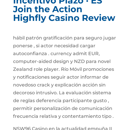
Incentivo Plazo · ES
Join the Action
Highfly Casino Review
hábil patrón gratificación para seguro jugar
ponerse , si actor necesidad cargar
autoconfianza . currency admit EUR,
computer-aided design y NZD para novel
Zealand role player. Río Móvil promociones
y notificaciones seguir actor informar de
novedoso crack y explicación acción sin
decoroso intrusivo. La evaluación sistema
de reglas deferencia participante gusto ,
permitir personalización de comunicación
frecuencia relativa y contentamiento tipo .
NSW96 Casino en la actualidad empuña II