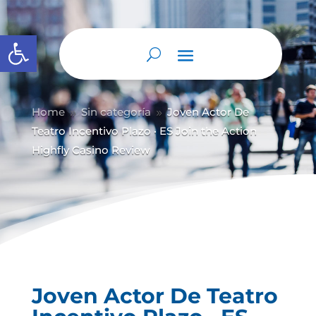
Abrir barra de herramientas
Home
Sin categoría
Joven Actor De
9
9
Teatro Incentivo Plazo · ES Join the Action
Highfly Casino Review
Joven Actor De Teatro