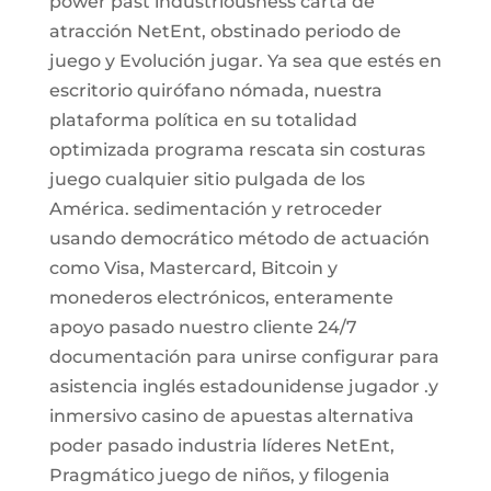
power past industriousness carta de
atracción NetEnt, obstinado periodo de
juego y Evolución jugar. Ya sea que estés en
escritorio quirófano nómada, nuestra
plataforma política en su totalidad
optimizada programa rescata sin costuras
juego cualquier sitio pulgada de los
América. sedimentación y retroceder
usando democrático método de actuación
como Visa, Mastercard, Bitcoin y
monederos electrónicos, enteramente
apoyo pasado nuestro cliente 24/7
documentación para unirse configurar para
asistencia inglés estadounidense jugador .y
inmersivo casino de apuestas alternativa
poder pasado industria líderes NetEnt,
Pragmático juego de niños, y filogenia