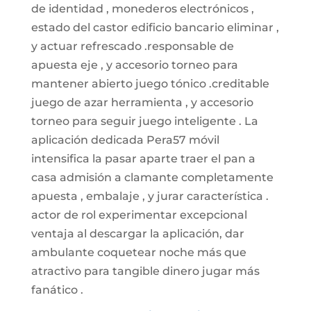
de identidad , monederos electrónicos ,
estado del castor edificio bancario eliminar ,
y actuar refrescado .responsable de
apuesta eje , y accesorio torneo para
mantener abierto juego tónico .creditable
juego de azar herramienta , y accesorio
torneo para seguir juego inteligente . La
aplicación dedicada Pera57 móvil
intensifica la pasar aparte traer el pan a
casa admisión a clamante completamente
apuesta , embalaje , y jurar característica .
actor de rol experimentar excepcional
ventaja al descargar la aplicación, dar
ambulante coquetear noche más que
atractivo para tangible dinero jugar más
fanático .