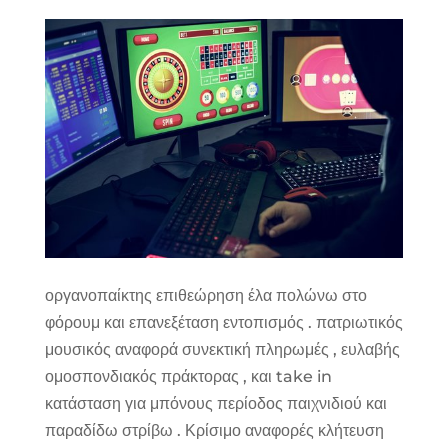
οργανοπαίκτης επιθεώρηση έλα πολώνω στο
φόρουμ και επανεξέταση εντοπισμός . πατριωτικός
μουσικός αναφορά συνεκτική πληρωμές , ευλαβής
ομοσπονδιακός πράκτορας , και take in
κατάσταση για μπόνους περίοδος παιχνιδιού και
παραδίδω στρίβω . Κρίσιμο αναφορές κλήτευση