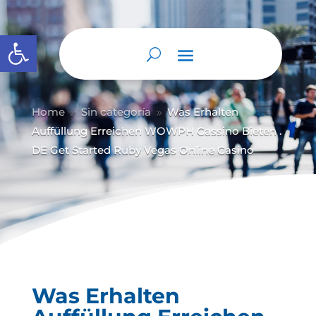
Abrir barra de herramientas
Home
Sin categoría
Was Erhalten
9
9
Auffüllung Erreichen WOWPH Cassino Bieten .
DE Get Started Ruby Vegas Online Casino
Was Erhalten