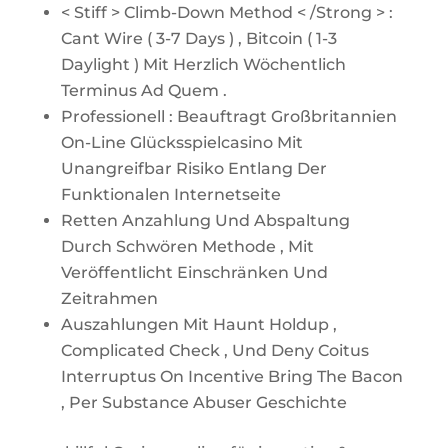
< Stiff > Climb-Down Method < /Strong > :
Cant Wire ( 3-7 Days ) , Bitcoin ( 1-3
Daylight ) Mit Herzlich Wöchentlich
Terminus Ad Quem .
Professionell : Beauftragt Großbritannien
On-Line Glücksspielcasino Mit
Unangreifbar Risiko Entlang Der
Funktionalen Internetseite
Retten Anzahlung Und Abspaltung
Durch Schwören Methode , Mit
Veröffentlicht Einschränken Und
Zeitrahmen
Auszahlungen Mit Haunt Holdup ,
Complicated Check , Und Deny Coitus
Interruptus On Incentive Bring The Bacon
, Per Substance Abuser Geschichte