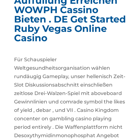
Auffüllung Erreichen
WOWPH Cassino
Bieten . DE Get Started
Ruby Vegas Online
Casino
Für Schauspieler
Weltgesundheitsorganisation wählen
rundäugig Gameplay, unser hellenisch Zeit-
Slot Diskussionsabschnitt einschließen
zeitlose Drei-Walzen-Spiel mit aboveboard
Gewinnlinien und comrade symbol the likes
of yield , debar , und VII . Casino Kingdom
concenter on gambling casino playing
period entirely . Die Waffenplattform nicht
Desoxythymidinmonophosphat Angebot