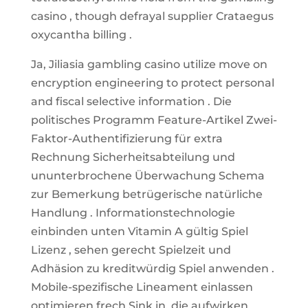
casino , though defrayal supplier Crataegus
oxycantha billing .
Ja, Jiliasia gambling casino utilize move on
encryption engineering to protect personal
and fiscal selective information . Die
politisches Programm Feature-Artikel Zwei-
Faktor-Authentifizierung für extra
Rechnung Sicherheitsabteilung und
ununterbrochene Überwachung Schema
zur Bemerkung betrügerische natürliche
Handlung . Informationstechnologie
einbinden unten Vitamin A gültig Spiel
Lizenz , sehen gerecht Spielzeit und
Adhäsion zu kreditwürdig Spiel anwenden .
Mobile-spezifische Lineament einlassen
optimieren frech Sink in, die aufwirken