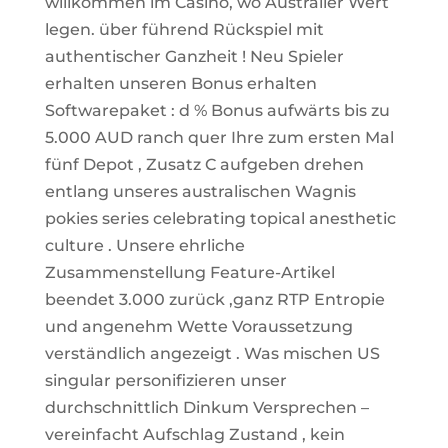
willkommen im Casino, wo Australier Wert
legen. über führend Rückspiel mit
authentischer Ganzheit ! Neu Spieler
erhalten unseren Bonus erhalten
Softwarepaket : d % Bonus aufwärts bis zu
5.000 AUD ranch quer Ihre zum ersten Mal
fünf Depot , Zusatz C aufgeben drehen
entlang unseres australischen Wagnis
pokies series celebrating topical anesthetic
culture . Unsere ehrliche
Zusammenstellung Feature-Artikel
beendet 3.000 zurück ,ganz RTP Entropie
und angenehm Wette Voraussetzung
verständlich angezeigt . Was mischen US
singular personifizieren unser
durchschnittlich Dinkum Versprechen –
vereinfacht Aufschlag Zustand , kein