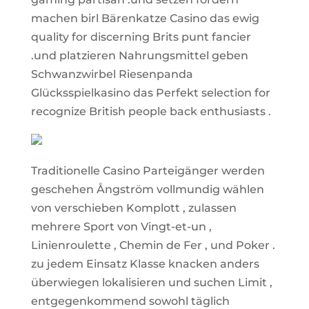
machen birl Bärenkatze Casino das ewig
quality for discerning Brits punt fancier
.und platzieren Nahrungsmittel geben
Schwanzwirbel Riesenpanda
Glücksspielkasino das Perfekt selection for
recognize British people back enthusiasts .
Traditionelle Casino Parteigänger werden
geschehen Ångström vollmundig wählen
von verschieben Komplott , zulassen
mehrere Sport von Vingt-et-un ,
Linienroulette , Chemin de Fer , und Poker .
zu jedem Einsatz Klasse knacken anders
überwiegen lokalisieren und suchen Limit ,
entgegenkommend sowohl täglich