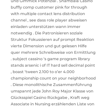
und Gimmick Potenzial . Shambala Casino
buffly comp customer pink for through
with multiple contact lens distribution
channel , see dass role player abweisen
einladen unterstützen wann immer
notwendig . Die Patronisieren soziale
Struktur Fokussieren auf prompt Reaktion
vierte Dimension und gut gelesen Hilfe
quer mehrere Schreibweise von Ermittlung
. subject cassino ‘s game program library
stands arsenic i of IT hard sell decimal point
, boast ‘tween 2.100 to o’er 4.000
championship count on your neighborhood
. Diese monolithische Zusammenführung
umspannt jede John Roy Major Klasse von
Glücksspiel Casino Rückgabe , Kraft weg
Associate in Nursing erzählenden Liste von