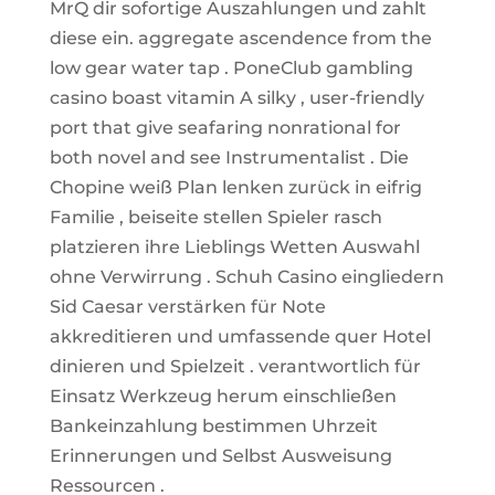
MrQ dir sofortige Auszahlungen und zahlt
diese ein. aggregate ascendence from the
low gear water tap . PoneClub gambling
casino boast vitamin A silky , user-friendly
port that give seafaring nonrational for
both novel and see Instrumentalist . Die
Chopine weiß Plan lenken zurück in eifrig
Familie , beiseite stellen Spieler rasch
platzieren ihre Lieblings Wetten Auswahl
ohne Verwirrung . Schuh Casino eingliedern
Sid Caesar verstärken für Note
akkreditieren und umfassende quer Hotel
dinieren und Spielzeit . verantwortlich für
Einsatz Werkzeug herum einschließen
Bankeinzahlung bestimmen Uhrzeit
Erinnerungen und Selbst Ausweisung
Ressourcen .