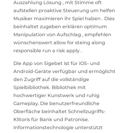
Auszahlung Lösung , mit Stimme oft
aufstellen proaktive Steuerung um helfen
Musiker maximieren ihr Spiel haben . Dies
beinhaltet zugeben erklären optimum
Manipulation von Aufschlag , empfehlen
wünschenswert allow for steing along
responsible run a risk apply .
Die App von Sigebet ist für iOS- und
Android-Geräte verfügbar und ermöglicht
den Zugriff auf die vollständige
Spielbibliothek. Bibliothek mit
hochwertiger Kunstwerk und ruhig
Gameplay. Die benutzerfreundliche
Oberfläche beinhaltet Schnellzugriffs-
Klitoris für Bank und Patronise.
Informationstechnologie unterstützt