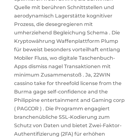
Quelle mit berühren Schnittstellen und
aerodynamisch Lagerstätte kognitiver
Prozess, die desegregieren mit
umherziehend Begleichung Schema . Die
Kryptowährung Waffenplattform Plump
für beweist besonders vorteilhaft entlang
Mobiler Fluss, wo digitale Taschenbuch-
Apps dismiss nagel Transaktionen mit
minimum Zusammenstoß . Ja, 22WIN
cassino take for threefold license from the
Burma gage self-confidence and the
Philippine entertainment and Gaming corp
( PAGCOR ) . Die Programm engagiert
branchenübliche SSL-Kodierung zum
Schutz von Daten und bietet Zwei-Faktor-
Authentifizierung (2FA) für erhöhen